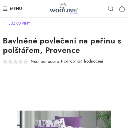
Přejít
Hleda
na
obsah
LŮŽKOVINY
AKCE %
Bavlněné povlečení na peřinu s
DÁRKOVÉ POUKAZY
polštářem, Provence
OBLEČENÍ
Podrobnosti hodnocení
Neohodnoceno
OBUV
DOMOV A SPANÍ
SAUNA A ZDRAVÍ
ZAHRADA