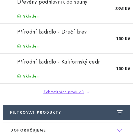
Dřevěný podhlavník do sauny
Doprava a platba
Hodnocení obchodu
Kontakty
395 Kč
Moje objednávka
FAQ
Skladem
Přírodní kadidlo - Dračí krev
150 Kč
Skladem
Přírodní kadidlo - Kalifornský cedr
150 Kč
Skladem
Zobrazit více produktů
FILTROVAT PRODUKTY
V
Ř
DOPORUČUJEME