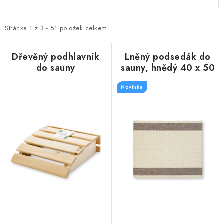
ý
a
p
z
i
e
Stránka
1
z
3
-
51
položek celkem
s
n
p
í
Dřevěný podhlavník
Lněný podsedák do
do sauny
sauny, hnědý 40 x 50
r
p
cm
o
r
Novinka
d
o
u
d
k
u
t
k
ů
t
ů