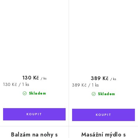
130 Kč
389 Kč
/ ks
/ ks
Měrná
130 Kč / 1 ks
Měrná
389 Kč / 1 ks
cena:
cena:
Skladem
Skladem
Balzám na nohy s
Masážní mýdlo s