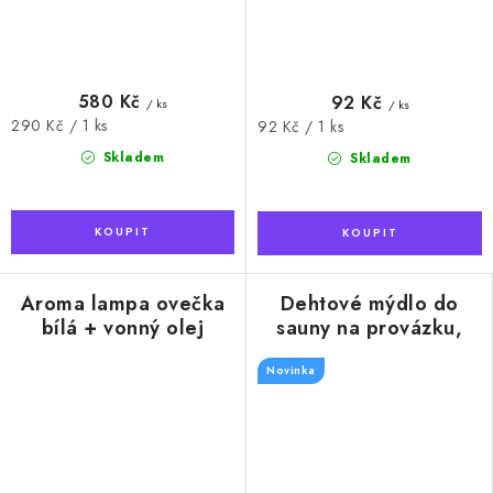
580 Kč
92 Kč
/ ks
/ ks
Měrná
290 Kč / 1 ks
Měrná
92 Kč / 1 ks
cena:
cena:
Skladem
Skladem
Aroma lampa ovečka
Dehtové mýdlo do
bílá + vonný olej
sauny na provázku,
Eukalyptus, 10 ml
180g
Novinka