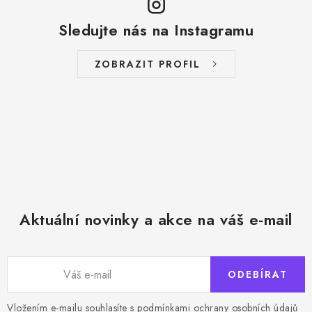
r
v
v
á
Sledujte nás na Instagramu
k
n
y
í
ZOBRAZIT PROFIL
v
ý
p
i
s
u
Aktuální novinky a akce na váš e-mail
ODEBÍRAT
Vložením e-mailu souhlasíte s
podmínkami ochrany osobních údajů