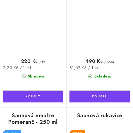
220 Kč
490 Kč
/ ks
/ sada
Měrná
Měrná
2,20 Kč / 1 ml
81,67 Kč / 1 ks
cena:
cena:
Skladem
Skladem
Saunová emulze
Saunová rukavice
Pomeranč - 250 ml