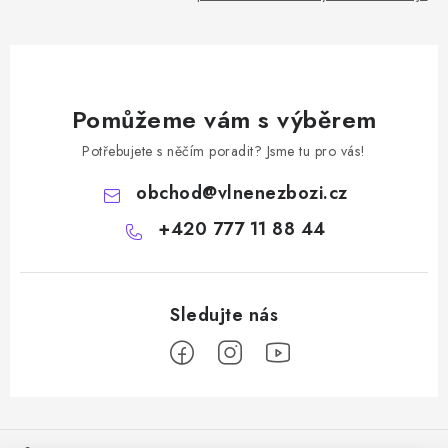
Pomůžeme vám s výběrem
Potřebujete s něčím poradit? Jsme tu pro vás!
obchod
@
vlnenezbozi.cz
+420 777 11 88 44
Z
á