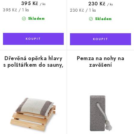
395 Kč
230 Kč
/ ks
/ ks
Měrná
395 Kč / 1 ks
Měrná
230 Kč / 1 ks
cena:
cena:
Skladem
Skladem
Dřevěná opěrka hlavy
Pemza na nohy na
s polštářkem do sauny,
zavěšení
hnědá