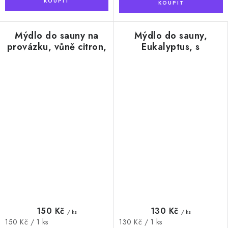
Mýdlo do sauny na
Mýdlo do sauny,
provázku, vůně citron,
Eukalyptus, s
180g
provázkem, 180g
150 Kč
130 Kč
/ ks
/ ks
Měrná
Měrná
150 Kč / 1 ks
130 Kč / 1 ks