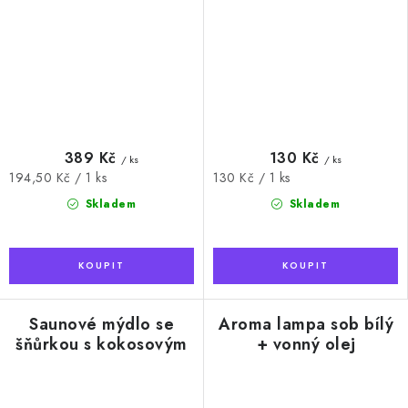
389 Kč
130 Kč
/ ks
/ ks
Měrná
Měrná
194,50 Kč / 1 ks
130 Kč / 1 ks
cena:
cena:
Skladem
Skladem
Saunové mýdlo se
Aroma lampa sob bílý
šňůrkou s kokosovým
+ vonný olej
mlékem, 180g
Eukalyptus, 10 ml