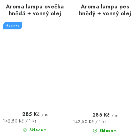
Aroma lampa ovečka
Aroma lampa pes
hnědá + vonný olej
hnědý + vonný olej
Eukalyptus, 10 ml
Eukalyptus, 10 ml
Novinka
285 Kč
285 Kč
/ ks
/ ks
Měrná
142,50 Kč / 1 ks
Měrná
142,50 Kč / 1 ks
cena:
cena:
Skladem
Skladem