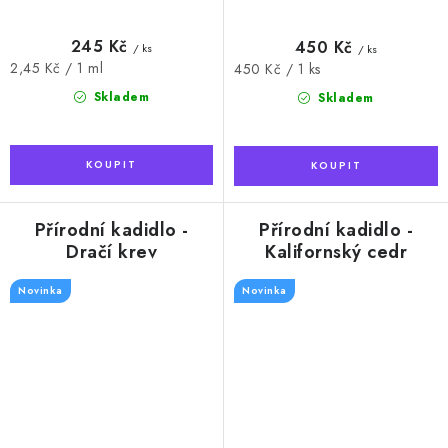
245 Kč
450 Kč
/ ks
/ ks
Měrná
2,45 Kč / 1 ml
Měrná
450 Kč / 1 ks
cena:
cena:
Skladem
Skladem
Přírodní kadidlo -
Přírodní kadidlo -
Dračí krev
Kalifornský cedr
Novinka
Novinka