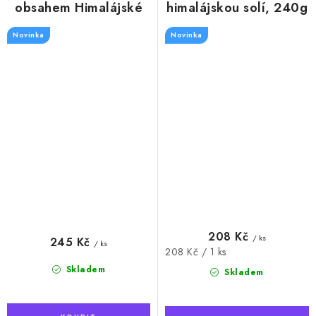
obsahem Himalájské
himalájskou solí, 240g
soli, 100 ml
Novinka
Novinka
208 Kč
/ ks
245 Kč
/ ks
Měrná
208 Kč / 1 ks
cena:
Skladem
Skladem