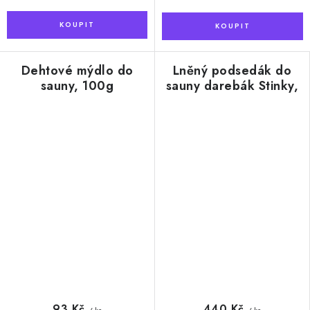
Dehtové mýdlo do
Lněný podsedák do
sauny, 100g
sauny darebák Stinky,
40 x 50 cm
93 Kč
440 Kč