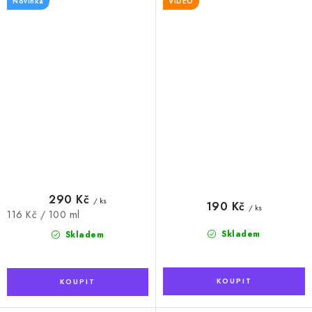
Novinka
VIDEO
290 Kč
/ ks
190 Kč
/ ks
Měrná
116 Kč / 100 ml
cena:
Skladem
Skladem