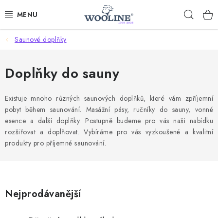
Přejít
Hleda
na
obsah
Saunové doplňky
AKCE %
DÁRKOVÉ POUKAZY
Doplňky do sauny
OBLEČENÍ
Existuje mnoho různých saunových doplňků, které vám zpříjemní
pobyt během saunování. Masážní pásy, ručníky do sauny, vonné
OBUV
esence a další doplňky. Postupně budeme pro vás naši nabídku
rozšiřovat a doplňovat. Vybíráme pro vás vyzkoušené a kvalitní
DOMOV A SPANÍ
produkty pro příjemné saunování.
SAUNA A ZDRAVÍ
Nejprodávanější
ZAHRADA