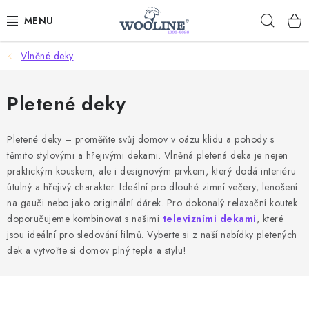
Přejít
Hleda
na
obsah
Vlněné deky
AKCE %
DÁRKOVÉ POUKAZY
Pletené deky
OBLEČENÍ
Pletené deky – proměňte svůj domov v oázu klidu a pohody s
těmito stylovými a hřejivými dekami. Vlněná pletená deka je nejen
OBUV
praktickým kouskem, ale i designovým prvkem, který dodá interiéru
útulný a hřejivý charakter. Ideální pro dlouhé zimní večery, lenošení
DOMOV A SPANÍ
na gauči nebo jako originální dárek. Pro dokonalý relaxační koutek
doporučujeme kombinovat s našimi
televizními dekami
, které
jsou ideální pro sledování filmů. Vyberte si z naší nabídky pletených
SAUNA A ZDRAVÍ
dek a vytvořte si domov plný tepla a stylu!
ZAHRADA