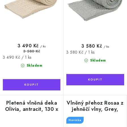
3 490 Kč
3 580 Kč
/ ks
/ ks
3 580 Kč
Měrná
3 580 Kč / 1 ks
Měrná
3 490 Kč / 1 ks
cena:
Skladem
cena:
Skladem
Pletená vlněná deka
Vlněný přehoz Rosaa z
Olivia, antracit, 130 x
jehněčí vlny, Grey,
170 cm
140 x 160 cm
Novinka