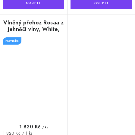
Vlněný přehoz Rosaa z
jehněčí vlny, White,
140 x 160 cm
Novinka
1 820 Kč
/ ks
Měrná
1 820 Kč / 1 ks