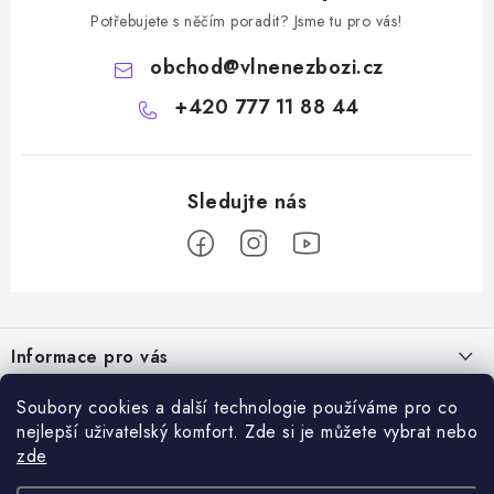
Potřebujete s něčím poradit? Jsme tu pro vás!
obchod
@
vlnenezbozi.cz
+420 777 11 88 44
Z
á
Informace pro vás
p
a
Doprava a platba
Soubory cookies a další technologie používáme pro co
Vše o nákupu
t
nejlepší uživatelský komfort. Zde si je můžete vybrat nebo
Hodnocení obchodu
í
zde
Kontakty
Přijímáme online platby
Dárky k nákupu