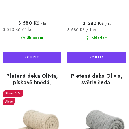
3 580 Kč
3 580 Kč
/ ks
/ ks
Měrná
3 580 Kč / 1 ks
Měrná
3 580 Kč / 1 ks
cena:
cena:
Skladem
Skladem
Pletená deka Olivia,
Pletená deka Olivia,
pískově hnědá,
světle šedá,
Australské Merino,
Australské Merino, 130
2 %
130 x 170 cm
x 170 cm
Akce