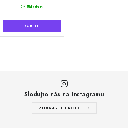
cena:
Skladem
O
v
l
á
d
a
Sledujte nás na Instagramu
c
í
ZOBRAZIT PROFIL
p
r
v