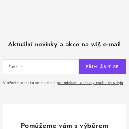
k
y
v
ý
p
Aktuální novinky a akce na váš e-mail
i
s
u
E-mail
PŘIHLÁSIT SE
Vložením e-mailu souhlasíte s
podmínkami ochrany osobních údajů
Pomůžeme vám s výběrem