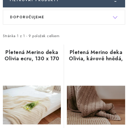
FILTROVAT PRODUKTY
V
Ř
DOPORUČUJEME
ý
a
p
z
i
e
Stránka
1
z
1
-
9
položek celkem
s
n
p
í
Pletená Merino deka
Pletená Merino deka
Olivia ecru, 130 x 170
Olivia, kávově hnědá,
r
p
cm
130 x 170 cm
o
r
d
o
u
d
k
u
t
k
ů
t
ů