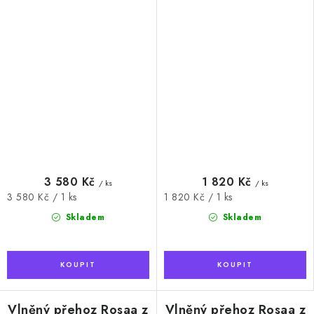
3 580 Kč
1 820 Kč
/ ks
/ ks
Měrná
Měrná
3 580 Kč / 1 ks
1 820 Kč / 1 ks
cena:
cena:
Skladem
Skladem
Vlněný přehoz Rosaa z
Vlněný přehoz Rosaa z