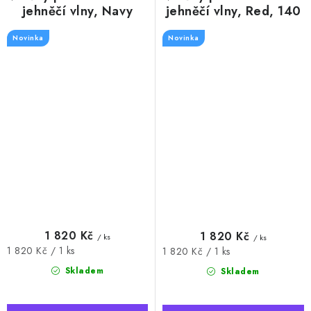
jehněčí vlny, Navy
jehněčí vlny, Red, 140
Blue, 140 x 160 cm
x 160 cm
Novinka
Novinka
1 820 Kč
1 820 Kč
/ ks
/ ks
Měrná
1 820 Kč / 1 ks
Měrná
1 820 Kč / 1 ks
cena:
cena:
Skladem
Skladem