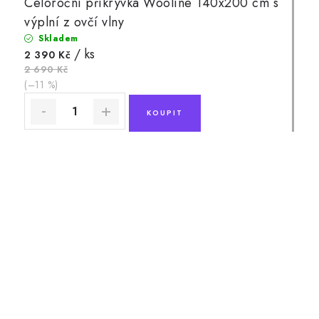
Celoroční přikrývka Wooline 140x200 cm s
výplní z ovčí vlny
Skladem
/ ks
2 390 Kč
2 690 Kč
(–11 %)