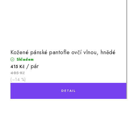
Kožené pánské pantofle ovčí vlnou, hnědé
Skladem
/ pár
415 Kč
485 Kč
(–14 %)