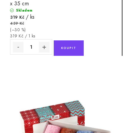
x 35 cm
Skladem
/ ks
319 Kč
459 Kč
(–30 %)
Měrná
319 Kč / 1 ks
cena: