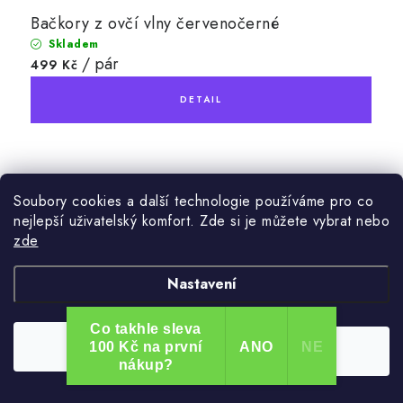
Bačkory z ovčí vlny červenočerné
Skladem
/ pár
499 Kč
Soubory cookies a další technologie používáme pro co
nejlepší uživatelský komfort. Zde si je můžete vybrat nebo
zde
Nastavení
Co takhle sleva
Odmítnout
100 Kč na první
ANO
NE
Souhlasím
nákup?