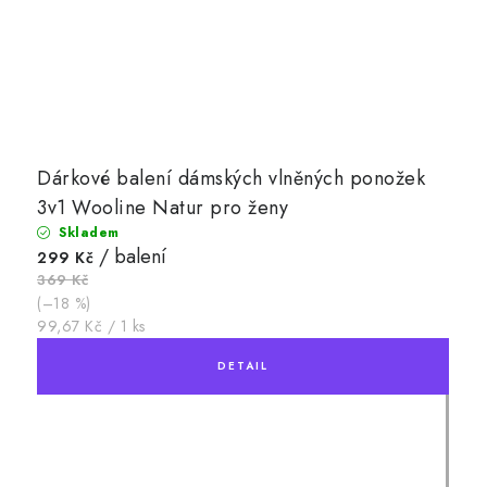
Dárkové balení dámských vlněných ponožek
3v1 Wooline Natur pro ženy
Skladem
/ balení
299 Kč
369 Kč
(–18 %)
Měrná
99,67 Kč / 1 ks
cena: