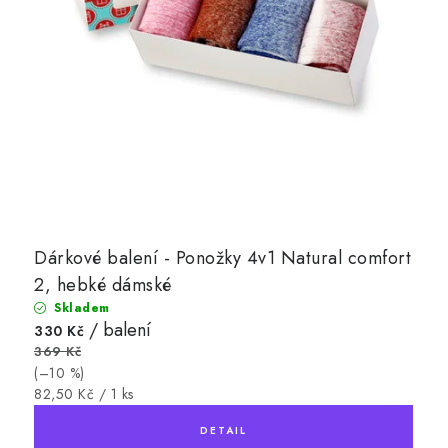
Dárkové balení - Ponožky 4v1 Natural comfort
2, hebké dámské
Skladem
/ balení
330 Kč
369 Kč
(–10 %)
Měrná
82,50 Kč / 1 ks
cena: