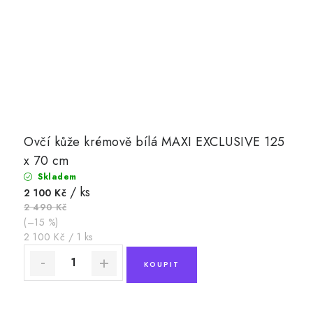
Ovčí kůže krémově bílá MAXI EXCLUSIVE 125
x 70 cm
Skladem
/ ks
2 100 Kč
2 490 Kč
(–15 %)
Měrná
2 100 Kč / 1 ks
cena: