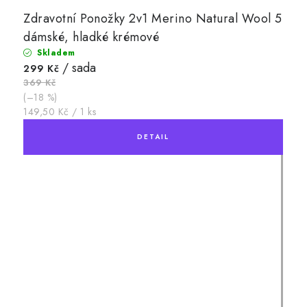
Zdravotní Ponožky 2v1 Merino Natural Wool 5
dámské, hladké krémové
Skladem
/ sada
299 Kč
369 Kč
(–18 %)
Měrná
149,50 Kč / 1 ks
cena: