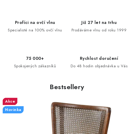
Profíci na ovčí vlnu
Již 27 let na trhu
Specialisté na 100% ovčí vlnu
Prodáváme vlnu od roku 1999
75 000+
Rychlost doručení
Spokojených zákazníků
Do 48 hodin objednávka u Vás
Bestsellery
Akce
Akce
Akce
Akce
Akce
Akce
Akce
Akce
Akce
Akce
Akce
Akce
VIDEO
VIDEO
VIDEO
Novinka