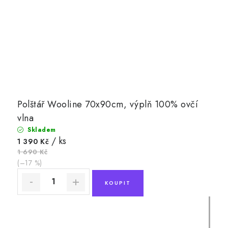
Polštář Wooline 70x90cm, výplň 100% ovčí
vlna
Skladem
/ ks
1 390 Kč
1 690 Kč
(–17 %)