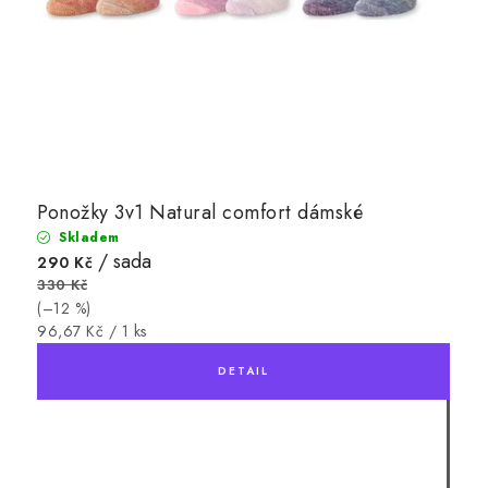
Ponožky 3v1 Natural comfort dámské
Skladem
/ sada
290 Kč
330 Kč
(–12 %)
Měrná
96,67 Kč / 1 ks
cena: