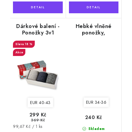
Dárkové balení -
Hebké vlněné
Ponožky 3v1
ponožky,
MERINO NATURAL
červenomodré
WOOL 1, pánské
18 %
vločky
Akce
EUR 34-36
EUR 40-43
299 Kč
240 Kč
369 Kč
Měrná
99,67 Kč / 1 ks
Skladem