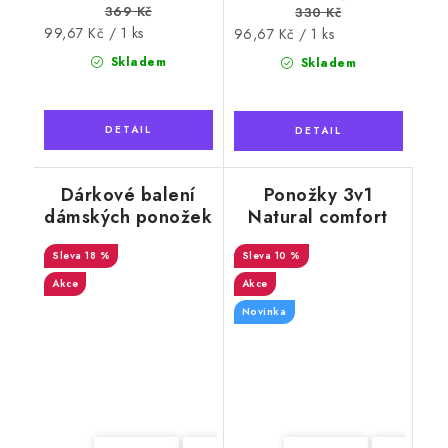
369 Kč
330 Kč
Měrná
99,67 Kč / 1 ks
Měrná
96,67 Kč / 1 ks
cena:
cena:
Skladem
Skladem
Dárkové balení
Ponožky 3v1
dámských ponožek
Natural comfort
3v1 NATURAL
hebké dámské 2
Wooline Wool 10
18 %
10 %
Akce
Akce
Novinka