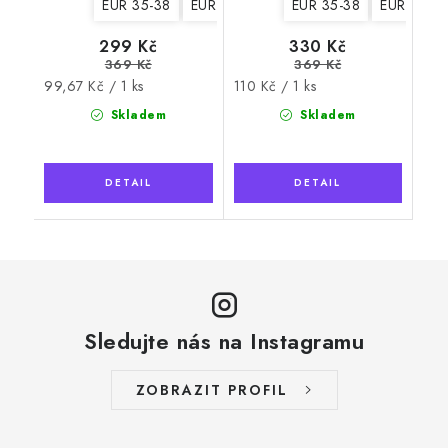
EUR 35-38
EUR 39-42
EUR 35-38
EUR 39-4
299 Kč
330 Kč
369 Kč
369 Kč
Měrná
Měrná
99,67 Kč / 1 ks
110 Kč / 1 ks
cena:
cena:
Skladem
Skladem
Sledujte nás na Instagramu
ZOBRAZIT PROFIL