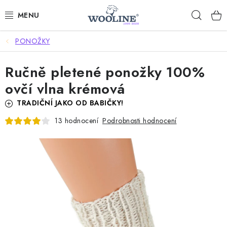
Přejít
Hleda
na
obsah
PONOŽKY
AKCE %
Ručně pletené ponožky 100%
DÁRKOVÉ POUKAZY
ovčí vlna krémová
OBLEČENÍ
TRADIČNÍ JAKO OD BABIČKY!
Podrobnosti hodnocení
13 hodnocení
OBUV
DOMOV A SPANÍ
SAUNA A ZDRAVÍ
ZAHRADA