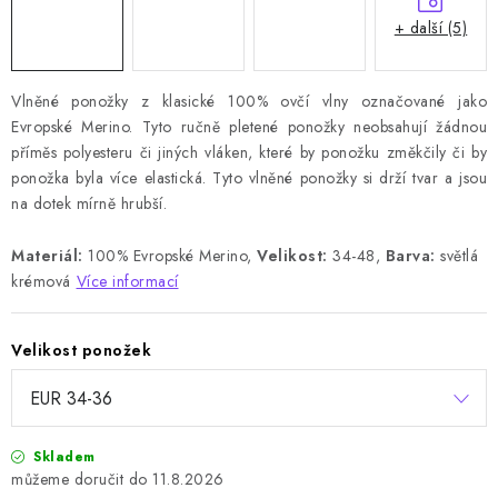
+ další (5)
Vlněné ponožky z klasické 100% ovčí vlny označované jako
Evropské Merino. Tyto ručně pletené ponožky neobsahují žádnou
příměs polyesteru či jiných vláken, které by ponožku změkčily či by
ponožka byla více elastická. Tyto vlněné ponožky si drží tvar a jsou
na dotek mírně hrubší.
Materiál:
100% Evropské Merino,
Velikost:
34-48,
Barva:
světlá
krémová
Více informací
Velikost ponožek
Skladem
11.8.2026