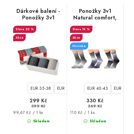
Dárkové balení -
Ponožky 3v1
Ponožky 3v1
Natural comfort,
MERINO NATURAL
hebké, pánské 1
WOOL 4, dámské
25 %
10 %
Akce
Akce
Novinka
EUR 35-38
EUR 39-42
EUR 40-43
EUR 44-4
299 Kč
330 Kč
399 Kč
369 Kč
Měrná
Měrná
99,67 Kč / 1 ks
110 Kč / 1 ks
cena:
cena:
Skladem
Skladem