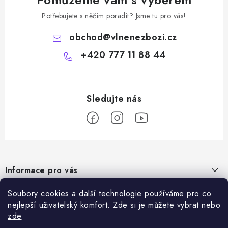
Potřebujete s něčím poradit? Jsme tu pro vás!
obchod
@
vlnenezbozi.cz
+420 777 11 88 44
Z
á
Informace pro vás
p
a
Doprava a platba
Soubory cookies a další technologie používáme pro co
Vše o nákupu
t
nejlepší uživatelský komfort. Zde si je můžete vybrat nebo
Hodnocení obchodu
í
zde
Kontakty
Přijímáme online platby