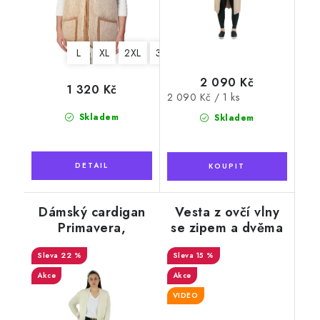
L
XL
2XL
3XL
2 090 Kč
1 320 Kč
Měrná
2 090 Kč / 1 ks
cena:
Skladem
Skladem
Dámský cardigan
Vesta z ovčí vlny
Primavera,
se zipem a dvěma
krémová
kapsami,
22 %
kostkovaná
15 %
Akce
Akce
VIDEO