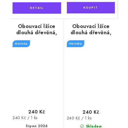
Obouvací lžíce
Obouvací lžíce
dlouhá dřevěná,
dlouhá dřevěná,
barva přírodní 74
barva mahagon 74
Novinka
cm
Novinka
cm
240 Kč
240 Kč
Měrná
240 Kč / 1 ks
Měrná
240 Kč / 1 ks
cena:
cena:
Srpen 2026
Skladem