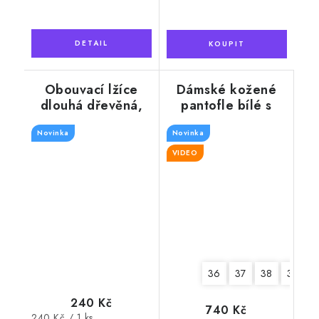
Obouvací lžíce
Dámské kožené
dlouhá dřevěná,
pantofle bílé s
barva tmavý
květy, plná špička
Novinka
mahagon 74 cm
Novinka
VIDEO
36
37
38
39
240 Kč
740 Kč
Měrná
240 Kč / 1 ks