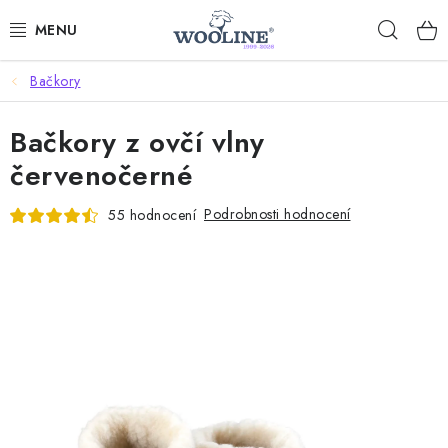
Přejít
Hleda
na
obsah
Bačkory
AKCE %
Bačkory z ovčí vlny
DÁRKOVÉ POUKAZY
červenočerné
OBLEČENÍ
Podrobnosti hodnocení
55 hodnocení
OBUV
DOMOV A SPANÍ
SAUNA A ZDRAVÍ
ZAHRADA