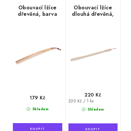
Obouvací lžíce
Obouvací lžíce
dřevěná, barva
dlouhá dřevěná,
přírodní
barva přírodní, 73
cm
220 Kč
179 Kč
Měrná
220 Kč / 1 ks
cena:
Skladem
Skladem