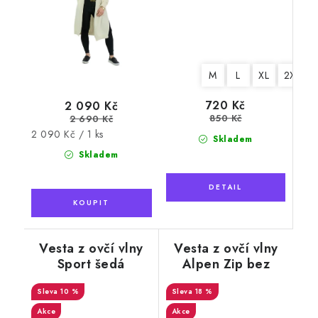
M
L
XL
2XL
720 Kč
2 090 Kč
850 Kč
2 690 Kč
Měrná
2 090 Kč / 1 ks
Skladem
cena:
Skladem
Vesta z ovčí vlny
Vesta z ovčí vlny
Sport šedá
Alpen Zip bez
límce tmavě šedá
10 %
18 %
Akce
Akce