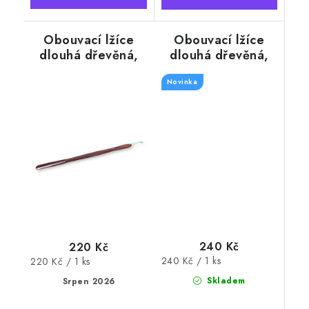
Obouvací lžíce
Obouvací lžíce
dlouhá dřevěná,
dlouhá dřevěná,
barva mahagon,
barva olše, 74 cm
73 cm
Novinka
240 Kč
220 Kč
Měrná
240 Kč / 1 ks
Měrná
220 Kč / 1 ks
cena:
cena:
Skladem
Srpen 2026