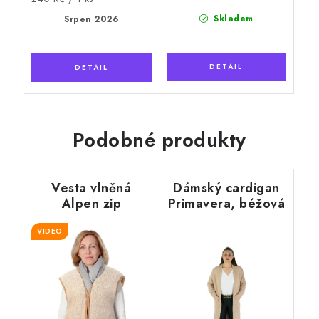
cena:
Skladem
Srpen 2026
Podobné produkty
Vesta vlněná
Dámský cardigan
Alpen zip
Primavera, béžová
jednobarevná
béžová bez límce
VIDEO