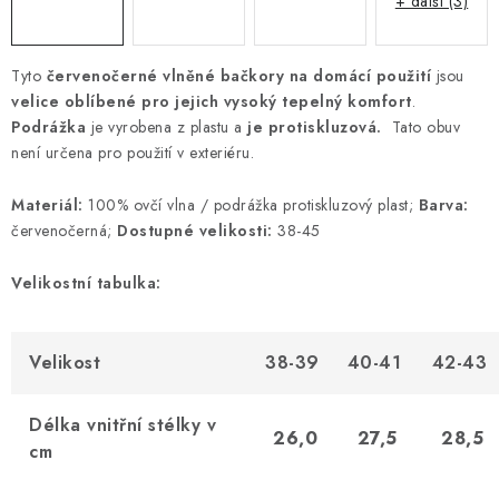
+ další (3)
Tyto
červenočerné vlněné bačkory na domácí použití
jsou
velice oblíbené pro jejich vysoký tepelný komfort
.
Podrážka
je vyrobena z plastu a
je
protiskluzová.
Tato obuv
není určena pro použití v exteriéru.
Materiál:
100% ovčí vlna / podrážka protiskluzový plast;
Barva:
červenočerná;
Dostupné velikosti:
38-45
Velikostní tabulka:
Velikost
38-39
40-41
42-43
Délka vnitřní stélky v
26,0
27,5
28,5
cm