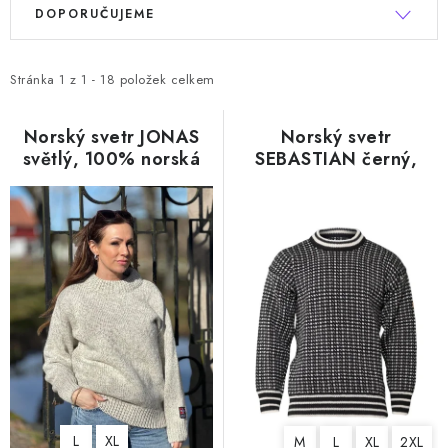
Ř
V
DOPORUČUJEME
a
ý
z
p
e
Stránka
1
z
1
-
18
položek celkem
i
n
s
í
Norský svetr JONAS
Norský svetr
p
světlý, 100% norská
SEBASTIAN černý,
p
r
vlna
100% norská vlna
r
o
o
d
d
u
u
k
k
t
t
ů
ů
L
XL
M
L
XL
2XL