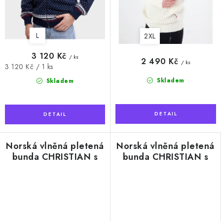
L
2XL
3 120 Kč
/ ks
2 490 Kč
/ ks
Měrná
3 120 Kč / 1 ks
cena:
Skladem
Skladem
Norská vlněná pletená
Norská vlněná pletená
bunda CHRISTIAN s
bunda CHRISTIAN s
podšívkou,
podšívkou, modrobílá
červenobílá