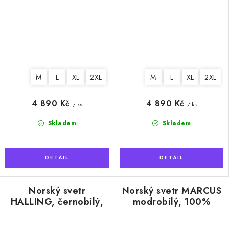
M
L
XL
2XL
M
L
XL
2XL
4 890 Kč
4 890 Kč
/ ks
/ ks
Skladem
Skladem
Norský svetr
Norský svetr MARCUS
HALLING, černobílý,
modrobílý, 100%
100% norská vlna
norská vlna