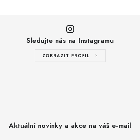
v
l
á
d
a
Sledujte nás na Instagramu
c
í
ZOBRAZIT PROFIL
p
r
v
k
y
v
ý
p
Aktuální novinky a akce na váš e-mail
i
s