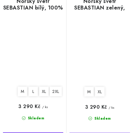
Norský svetr
Norský svetr
SEBASTIAN bílý, 100%
SEBASTIAN zelený,
norská vlna
100% norská vlna
M
L
XL
2XL
M
XL
3 290 Kč
3 290 Kč
/ ks
/ ks
Skladem
Skladem