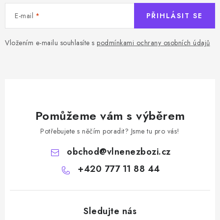
u
E-mail
PŘIHLÁSIT SE
Vložením e-mailu souhlasíte s
podmínkami ochrany osobních údajů
Pomůžeme vám s výběrem
Potřebujete s něčím poradit? Jsme tu pro vás!
obchod
@
vlnenezbozi.cz
+420 777 11 88 44