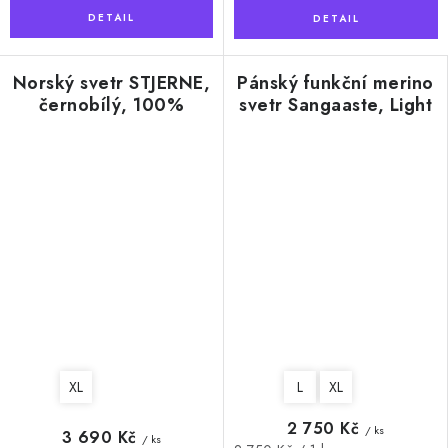
Norský svetr STJERNE,
Pánský funkční merino
černobílý, 100%
svetr Sangaaste, Light
norská vlna
grey
XL
L
XL
2 750 Kč
/ ks
3 690 Kč
/ ks