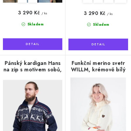
3 290 Kč
3 290 Kč
/ ks
/ ks
Skladem
Skladem
Pánský kardigan Hans
Funkční merino svetr
na zip s motivem sobů,
WILLM, krémově bílý
Navy Blue