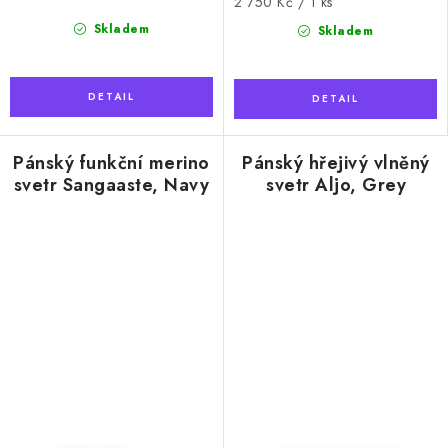
Měrná
2 750 Kč / 1 ks
cena:
Skladem
Skladem
Pánský funkční merino
Pánský hřejivý vlněný
svetr Sangaaste, Navy
svetr Aljo, Grey