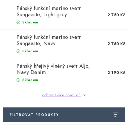
Doprava a platba
Hodnocení obchodu
Kontakty
Pánský funkční merino svetr
Moje objednávka
FAQ
Sangaaste, Light grey
2 750 Kč
Skladem
Pánský funkční merino svetr
Sangaaste, Navy
2 750 Kč
Skladem
Pánský hřejivý vlněný svetr Aljo,
Navy Denim
2 190 Kč
Skladem
Zobrazit více produktů
FILTROVAT PRODUKTY