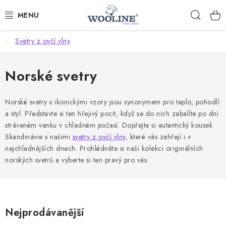
Přejít
Hleda
na
obsah
Svetry z ovčí vlny
AKCE %
DÁRKOVÉ POUKAZY
Norské svetry
OBLEČENÍ
Norské svetry s ikonickými vzory jsou synonymem pro teplo, pohodlí
a styl. Představte si ten hřejivý pocit, když se do nich zabalíte po dni
OBUV
stráveném venku v chladném počasí. Dopřejte si autentický kousek
Skandinávie s našimi
svetry z ovčí vlny
, které vás zahřejí i v
DOMOV A SPANÍ
nejchladnějších dnech. Prohlédněte si naši kolekci originálních
norských svetrů a vyberte si ten pravý pro vás.
SAUNA A ZDRAVÍ
ZAHRADA
Nejprodávanější