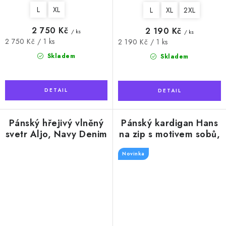
L
XL
L
XL
2XL
2 750 Kč
2 190 Kč
/ ks
/ ks
Měrná
2 750 Kč / 1 ks
Měrná
2 190 Kč / 1 ks
cena:
cena:
Skladem
Skladem
Pánský hřejivý vlněný
Pánský kardigan Hans
svetr Aljo, Navy Denim
na zip s motivem sobů,
White
Novinka