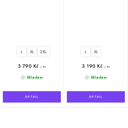
L
XL
2XL
L
XL
3 790 Kč
3 190 Kč
/ ks
/ ks
Skladem
Skladem
O