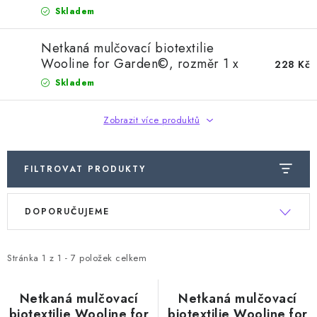
Doprava a platba
Hodnocení obchodu
Kontakty
5 m, 250g/m2
Skladem
Moje objednávka
FAQ
Netkaná mulčovací biotextilie
Wooline for Garden©, rozměr 1 x
228 Kč
2 m, 250g/m2
Skladem
Zobrazit více produktů
FILTROVAT PRODUKTY
V
Ř
DOPORUČUJEME
ý
a
p
z
i
e
Stránka
1
z
1
-
7
položek celkem
s
n
p
í
Netkaná mulčovací
Netkaná mulčovací
biotextilie Wooline for
biotextilie Wooline for