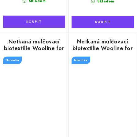
Skladem
Skladem
Netkaná mulčovací
Netkaná mulčovací
biotextilie Wooline for
biotextilie Wooline for
Garden©, v roli
Garden©, rozměr 1 x
Novinka
rozměr 1 x 50 m,
Novinka
10 m, 250g/m2
250g/m2