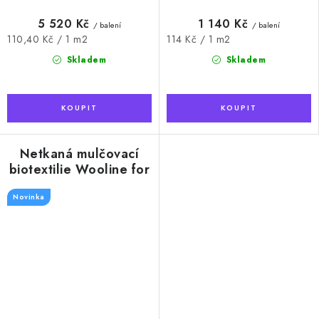
5 520 Kč
1 140 Kč
/ balení
/ balení
Měrná
Měrná
110,40 Kč / 1 m2
114 Kč / 1 m2
cena:
cena:
Skladem
Skladem
Netkaná mulčovací
biotextilie Wooline for
Garden©, rozměr 1 x
Novinka
4 m, 250g/m2