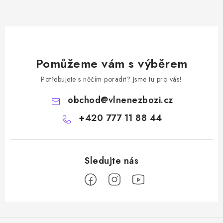
Pomůžeme vám s výběrem
Potřebujete s něčím poradit? Jsme tu pro vás!
obchod
@
vlnenezbozi.cz
+420 777 11 88 44
Z
á