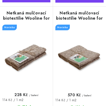
Netkaná mulčovací
Netkaná mulčovací
biotextilie Wooline for
biotextilie Wooline for
Garden©, rozměr 1 x 2
Garden©, rozměr 1 x 5
Novinka
m, 250g/m2
Novinka
m, 250g/m2
228 Kč
570 Kč
/ balení
/ balení
Měrná
114 Kč / 1 m2
Měrná
114 Kč / 1 m2
cena:
cena: