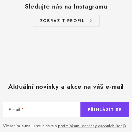
a
Sledujte nás na Instagramu
c
í
ZOBRAZIT PROFIL
p
r
v
k
y
v
ý
p
Aktuální novinky a akce na váš e-mail
i
s
u
E-mail
PŘIHLÁSIT SE
Vložením e-mailu souhlasíte s
podmínkami ochrany osobních údajů