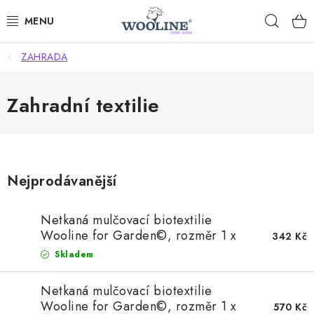
Přejít
Hleda
na
obsah
ZAHRADA
AKCE %
DÁRKOVÉ POUKAZY
Zahradní textilie
OBLEČENÍ
OBUV
Nejprodávanější
DOMOV A SPANÍ
Netkaná mulčovací biotextilie
Wooline for Garden©, rozměr 1 x
342 Kč
SAUNA A ZDRAVÍ
3 m, 250g/m2
Skladem
ZAHRADA
Netkaná mulčovací biotextilie
Wooline for Garden©, rozměr 1 x
570 Kč