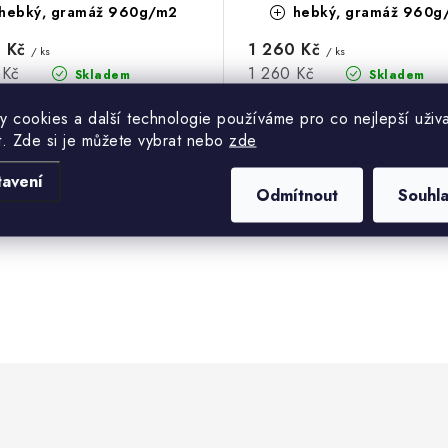
hebký, gramáž 960g/m2
hebký, gramáž 960g
0 Kč
1 260 Kč
/ ks
/ ks
Měrná
 Kč
1 260 Kč
Skladem
Skladem
cena:
/ 1 ks
y cookies a další technologie používáme pro co nejlepší uživa
t. Zde si je můžete vybrat nebo
zde
tavení
Odmítnout
Souhl