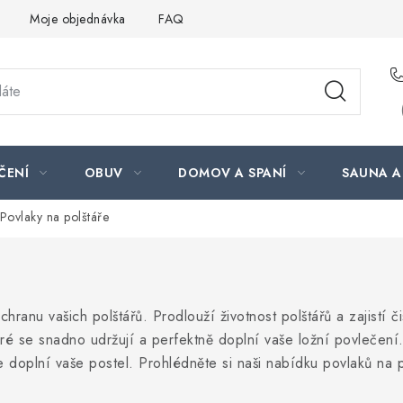
Moje objednávka
FAQ
ČENÍ
OBUV
DOMOV A SPANÍ
SAUNA A
Povlaky na polštáře
hranu vašich polštářů. Prodlouží životnost polštářů a zajistí 
eré se snadno udržují a perfektně doplní vaše ložní povlečení
le doplní vaše postel. Prohlédněte si naši nabídku povlaků na p