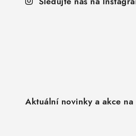
Sledujte nás na Instagr
a
c
í
p
r
v
k
y
v
ý
Aktuální novinky a akce na 
p
i
s