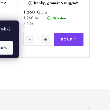
/m2
hebký, gramáž 960g/m2
1 260 Kč
/ ks
Měrná
1 260 Kč
Skladem
cena:
/ 1 ks
telský
asím