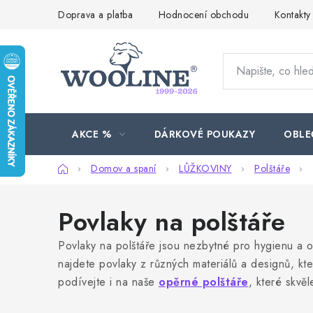
Přejít
Doprava a platba
Hodnocení obchodu
Kontakty
na
obsah
AKCE %
DÁRKOVÉ POUKAZY
OBLE
Domů
Domov a spaní
LŮŽKOVINY
Polštáře
Povlaky na polštáře
Povlaky na polštáře jsou nezbytné pro hygienu a oc
najdete povlaky z různých materiálů a designů, kt
podívejte i na naše
opěrné polštáře
, které skvě