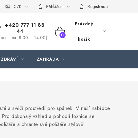
CZK
Přihlášení
Registrace
Prázdný
+420 777 11 88
44
NÁKUPNÍ
(po – pá: 8:00 – 14:00)
košík
KOŠÍK
 ZDRAVÍ
ZAHRADA
čisté a svěží prostředí pro spánek. V naší nabídce
. Pro dokonalý vzhled a pohodlí ložnice se
olštáře a chraňte své polštáře stylově!