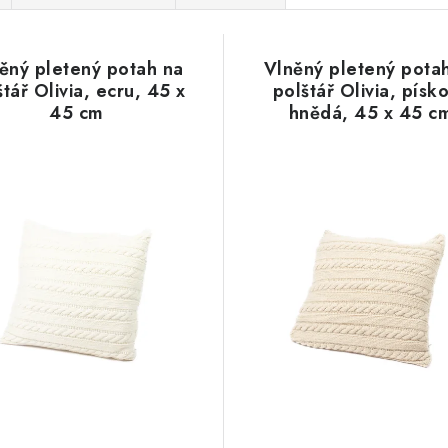
ěný pletený potah na
Vlněný pletený pota
štář Olivia, ecru, 45 x
polštář Olivia, písk
45 cm
hnědá, 45 x 45 c