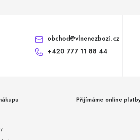
obchod
@
vlnenezbozi.cz
+420 777 11 88 44
nákupu
Přijímáme online platb
py