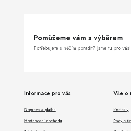
u
Pomůžeme vám s výběrem
Potřebujete s něčím poradit? Jsme tu pro vás!
Z
á
Informace pro vás
Vše o 
p
a
Doprava a platba
Kontakty
t
Hodnocení obchodu
Rady a ti