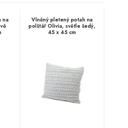
h na
Vlněný pletený potah na
ově
polštář Olivia, světle šedý,
m
45 x 45 cm