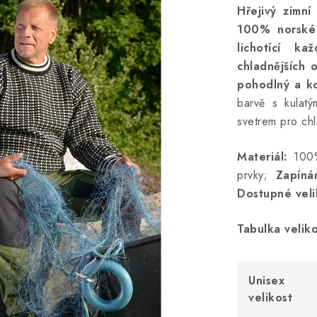
Hřejivý zimní
100% norské
lichotící ka
chladnějších 
pohodlný a k
barvě s kulatý
svetrem pro chl
Materiál:
100%
prvky;
Zapínán
Dostupné veli
Tabulka veliko
Unisex
velikost