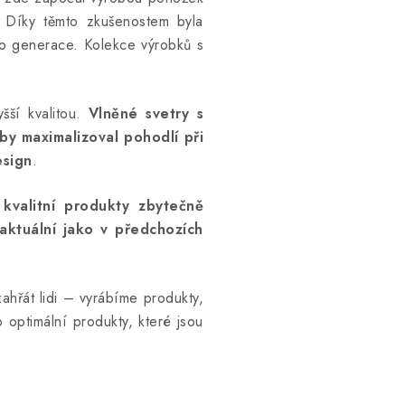
. Díky těmto zkušenostem byla
 po generace. Kolekce výrobků s
šší kvalitou.
Vlněné svetry s
aby maximalizoval pohodlí při
esign
.
kvalitní produkty zbytečně
aktuální jako v předchozích
zahřát lidi – vyrábíme produkty,
 optimální produkty, které jsou