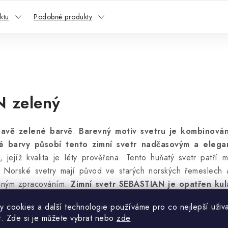
ktu
Podobné produkty
N zelený
mavě zelené barvě
.
Barevný motiv svetru je kombinován
lé barvy působí tento zimní svetr nadčasovým a elega
, jejíž kvalita je léty prověřena. Tento huňatý svetr patří 
Norské svetry mají původ ve starých norských řemeslech a
slným zpracováním.
Zimní svetr SEBASTIAN je opatřen kul
y cookies a další technologie používáme pro co nejlepší uživa
t. Zde si je můžete vybrat nebo
zde
ména pro zimnější období
roku. Norský svetr Sebastian V