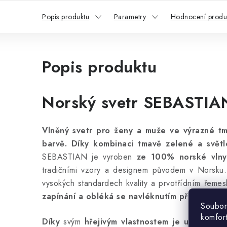
Popis produktu
Parametry
Hodnocení produ
Popis produktu
Norský svetr SEBASTIA
Vlněný svetr pro ženy a muže ve výrazné t
barvě. Díky kombinaci tmavě zelené a svět
SEBASTIAN je vyroben
ze 100% norské vlny
tradičními vzory a designem původem v Norsku. 
vysokých standardech kvality a prvotřídním řeme
zapínání a obléká se navléknutím přes hlavu
.
Soubor
komfor
Díky
svým
hřejivým vlastnostem je určen zej