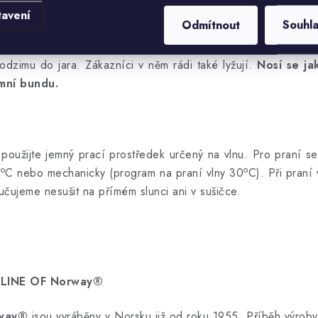
em do zimních i podzimních plískanic. Tradiční norské svetry
tavení
Odmítnout
Souhl
podzimu do jara. Zákazníci v něm rádi také lyžují.
Nosí se ja
mní bundu.
í použijte jemný prací prostředek určený na vlnu. Pro praní 
o
o
0
C nebo mechanicky (program na praní vlny 30
C). Při praní
čujeme nesušit na přímém slunci ani v sušičce.
OLINE OF Norway®
way®
jsou vyráběny v Norsku již od roku 1955. Příběh výro