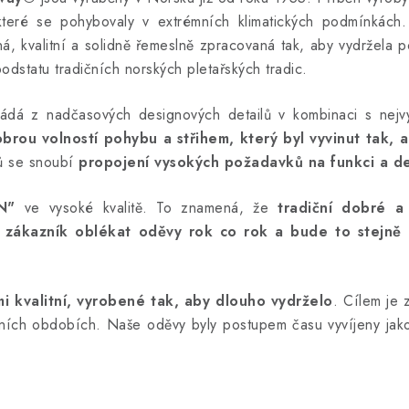
které se pohybovaly v extrémních klimatických podmínkách
ná, kvalitní a solidně řemeslně zpracovaná tak, aby vydržela
dstatu tradičních norských pletařských tradic.
ládá z nadčasových designových detailů v kombinaci s nejvy
brou volností pohybu
a střihem, který byl vyvinut tak, 
ků se snoubí
propojení
vysokých požadavků na funkci a d
N"
ve vysoké kvalitě. To znamená, že
tradiční dobré a 
l zákazník oblékat oděvy rok co rok a bude to stejně 
 kvalitní,
vyrobené tak, aby dlouho vydrželo
. Cílem je 
očních obdobích. Naše oděvy byly postupem času vyvíjeny jako