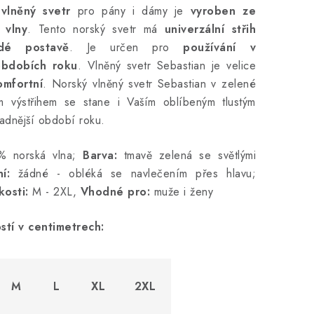
 vlněný svetr
pro pány i dámy je
vyroben ze
 vlny
. Tento norský svetr má
univerzální střih
ždé postavě
. Je určen pro
používání v
obdobích roku
. Vlněný svetr Sebastian je velice
omfortní
. Norský vlněný svetr Sebastian v zelené
m výstřihem se stane i Vaším oblíbeným tlustým
adnější období roku.
 norská vlna;
Barva:
tmavě zelená se světlými
í:
žádné - obléká se navlečením přes hlavu;
kosti:
M - 2XL,
Vhodné pro:
muže i ženy
stí v centimetrech:
M
L
XL
2XL