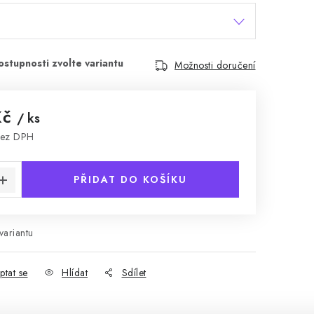
Možnosti doručení
Kč
/ ks
bez DPH
:
PŘIDAT DO KOŠÍKU
variantu
ptat se
Hlídat
Sdílet