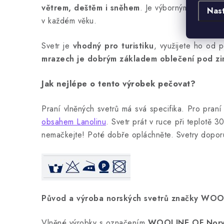
větrem, deštěm i sněhem
. Je výborným pomocník
Nas
v každém věku.
Svetr je
vhodný pro turistiku
, využijete ho od 
mrazech je dobrým základem oblečení pod zi
Jak nejlépe o tento výrobek pečovat?
Praní vlněných svetrů má svá specifika. Pro pran
obsahem Lanolinu
. Svetr prát v ruce při teplotě 3
nemačkejte! Poté dobře opláchněte. Svetry doporu
Původ a výroba norských svetrů značky WO
Vlněné výrobky s označením
WOOLINE OF Nor