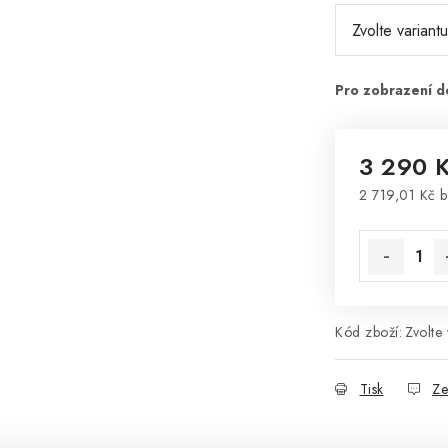
3 290 
2 719,01 Kč 
Měrná cena
Kód zboží:
Zvolte 
Tisk
Ze