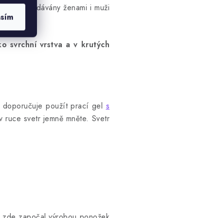
 jsou vyhledávány ženami i muži
asím
ko svrchní vrstva a v krutých
se doporučuje použít prací gel
s
 v ruce svetr jemně mněte. Svetr
by zde započal výrobou ponožek