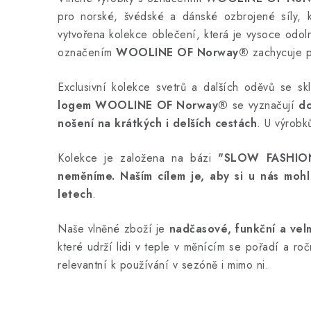
pro norské, švédské a dánské ozbrojené síly, 
vytvořena kolekce oblečení, která je vysoce odol
označením
WOOLINE OF Norway®
zachycuje po
Exclusivní kolekce svetrů a dalších oděvů se sk
logem WOOLINE OF Norway®
se vyznačují
do
nošení na krátkých i delších cestách
. U výrob
Kolekce je založena na bázi
"SLOW FASHIO
neměníme. Naším cílem je, aby si u nás moh
letech
.
Naše vlněné zboží je
nadčasové, funkční a velmi
které udrží lidi v teple v měnícím se pořadí a r
relevantní k používání v sezóně i mimo ni.