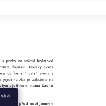
 s prvky ve světlé krémové
ntním dojmem. Norský svetr
mezi oblíbené "tlusté" svetry s
 jejich výroba je založena na
atým výstřihem, nemá žádné
telský
ás
uchrání před nepříjemným