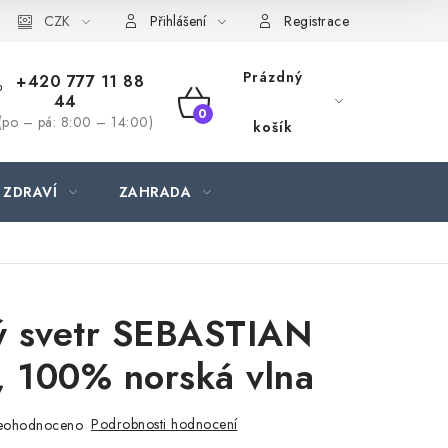
CZK
Přihlášení
Registrace
Prázdný
+420 777 11 88
44
NÁKUPNÍ
(po – pá: 8:00 – 14:00)
košík
KOŠÍK
 ZDRAVÍ
ZAHRADA
ý svetr SEBASTIAN
, 100% norská vlna
Podrobnosti hodnocení
eohodnoceno