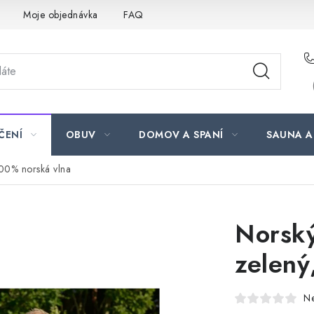
Moje objednávka
FAQ
ČENÍ
OBUV
DOMOV A SPANÍ
SAUNA A
00% norská vlna
Norsk
zelený
N