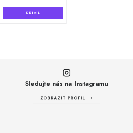
O
v
l
á
d
a
Sledujte nás na Instagramu
c
í
ZOBRAZIT PROFIL
p
r
v
k