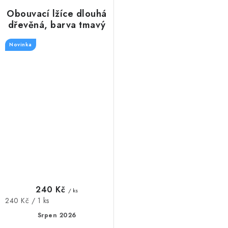
Obouvací lžíce dlouhá
dřevěná, barva tmavý
mahagon 74 cm
Novinka
240 Kč
/ ks
Měrná
240 Kč / 1 ks
cena:
Srpen 2026