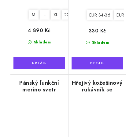
M
L
XL
2XL
EUR 34-36
EUR 36-3
4 890 Kč
330 Kč
Skladem
Skladem
Pánský funkční
Hřejivý kožešinový
merino svetr
rukávník se
Sangaaste, Light
šňůrkou, šedý
grey