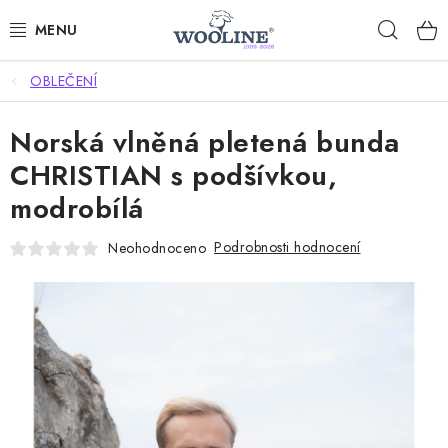
Přejít
Hleda
na
obsah
OBLEČENÍ
AKCE %
Norská vlněná pletená bunda
DÁRKOVÉ POUKAZY
CHRISTIAN s podšívkou,
OBLEČENÍ
modrobílá
OBUV
Podrobnosti hodnocení
Neohodnoceno
DOMOV A SPANÍ
SAUNA A ZDRAVÍ
ZAHRADA