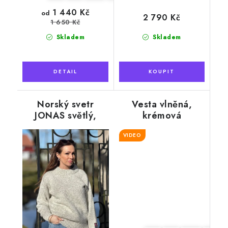
1 440 Kč
od
2 790 Kč
1 650 Kč
Skladem
Skladem
Norský svetr
Vesta vlněná,
JONAS světlý,
krémová
100% norská vlna
VIDEO