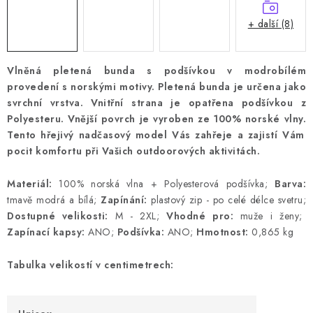
+ další (8)
Vlněná pletená bunda s podšívkou v modrobílém
provedení s norskými motivy. Pletená bunda je určena jako
svrchní vrstva. Vnitřní strana je opatřena podšívkou z
Polyesteru. Vnější povrch je vyroben ze 100% norské vlny.
Tento hřejivý nadčasový model Vás zahřeje a zajistí Vám
pocit komfortu při Vašich outdoorových aktivitách.
Materiál:
100% norská vlna + Polyesterová podšívka;
Barva:
tmavě modrá a bílá;
Zapínání:
plastový zip - po celé délce svetru;
Dostupné velikosti:
M - 2XL;
Vhodné pro:
muže i ženy;
Zapínací kapsy:
ANO;
Podšívka:
ANO;
Hmotnost:
0,865 kg
Tabulka velikostí v centimetrech: