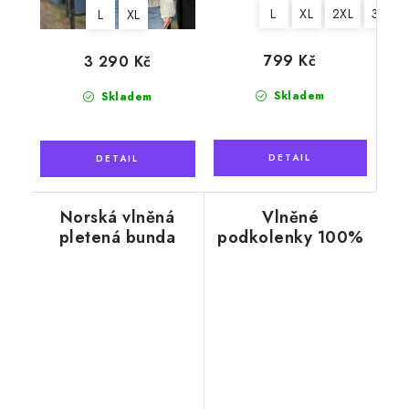
L
XL
2XL
3XL
L
XL
799 Kč
3 290 Kč
Skladem
Skladem
Norská vlněná
Vlněné
pletená bunda
podkolenky 100%
CHRISTIAN s
ovčí vlna černé
podšívkou,
červenobílá