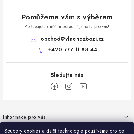
Pomůžeme vám s výběrem
Potřebujete s něčím poradit? Jsme tu pro vás!
obchod
@
vlnenezbozi.cz
+420 777 11 88 44
Z
á
Informace pro vás
p
a
Doprava a platba
Soubory cookies a další technologie používáme pro co
Vše o nákupu