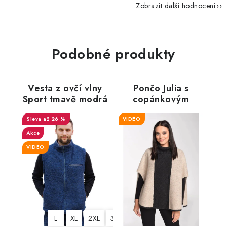
Zobrazit další hodnocení
Podobné produkty
Vesta z ovčí vlny
Pončo Julia s
Sport tmavě modrá
copánkovým
vzorem, ovčí vlna,
až 26 %
VIDEO
béžová
Akce
VIDEO
L
XL
2XL
3XL