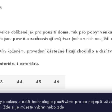
ou
velice oblíbené jak pro
použití doma, tak pro pobyt venk
to jsou
pevné
a
zachovávají
svůj
tvar
(noha v nich neujíždí 
. Díky koženému provedení
částečně fixují chodidlo a drží tv
interiéru i exteriéru.
3
44
45
46
,0
27,5
28,5
29,0
y cookies a další technologie používáme pro co nejlepší uživa
t. Zde si je můžete vybrat nebo
zde