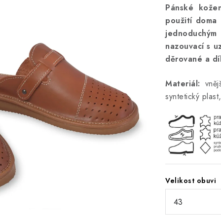
Pánské kožen
použití doma 
jednoduchým 
nazouvací s u
děrované a dí
Materiál:
vnějš
syntetický plast
Velikost obuvi