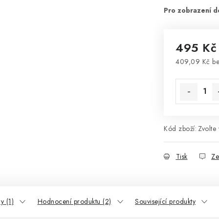
495 K
409,09 Kč b
Měrná cena
Kód zboží:
Zvolte 
Tisk
Ze
y (1)
Hodnocení produktu (2)
Související produkty