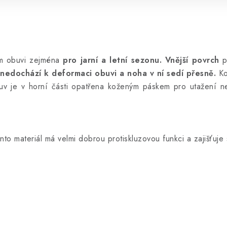
m obuvi zejména
pro jarní a letní sezonu. Vnější povrch
p
 nedochází k deformaci obuvi a noha v ní sedí přesně.
Ko
buv je v horní části opatřena koženým páskem pro utažení ne
nto materiál má velmi dobrou protiskluzovou funkci a zajišťuje s