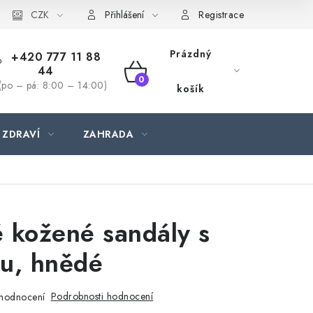
CZK
Přihlášení
Registrace
Prázdný
+420 777 11 88
44
NÁKUPNÍ
(po – pá: 8:00 – 14:00)
košík
KOŠÍK
 ZDRAVÍ
ZAHRADA
 kožené sandály s
u, hnědé
Podrobnosti hodnocení
hodnocení