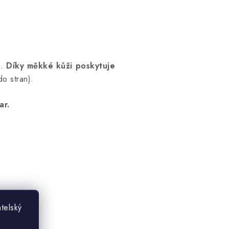
u
.
Díky měkké kůži poskytuje
do stran).
ar.
telský