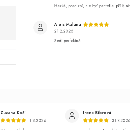
Hezké, precizní, ale byť pantofle, příliš n
Alois Malana
21.2.2026
Sedí perfektně.
Zuzana Kočí
Irena Bíbrová
1.8.2026
31.7.202