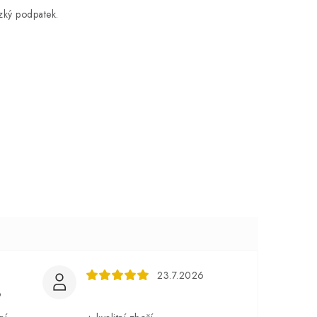
ízký podpatek.
23.7.2026
6