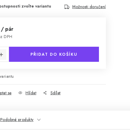
Možnosti doručení
č
/ pár
ez DPH
:
PŘIDAT DO KOŠÍKU
variantu
ptat se
Hlídat
Sdílet
Podobné produkty