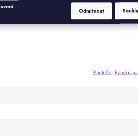
tavení
Odmítnout
Souhl
Pantofle
,
Pánské pan