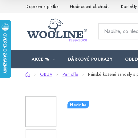
Přejít
Doprava a platba
Hodnocení obchodu
Kontakty
na
obsah
AKCE %
DÁRKOVÉ POUKAZY
OBLE
Domů
OBUV
Pantofle
Pánské kožené sandály s 
Novinka