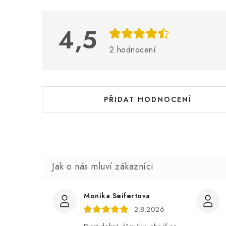
p
i
4,5
s
2 hodnocení
h
o
d
PŘIDAT HODNOCENÍ
n
o
c
e
n
í
Monika Seifertova
2.8.2026