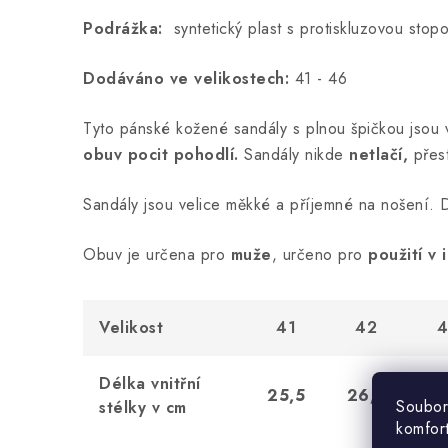
Podrážka:
syntetický plast s protiskluzovou stop
Dodáváno ve velikostech:
41 - 46
Tyto pánské kožené sandály s plnou špičkou jsou 
obuv pocit pohodlí.
Sandály nikde
netlačí,
přes
Sandály jsou velice měkké a příjemné na nošení
Obuv je určena pro
muže
, určeno pro
použití v 
Velikost
41
42
4
Délka vnitřní
25,5
26,5
27
Soubor
stélky v cm
komfor