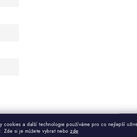
ginálním obalu, chraňte před zašpiněním, mechanickým poškoze
y cookies a další technologie používáme pro co nejlepší uživa
t. Zde si je můžete vybrat nebo
zde
d zdrojů tepla, vlhkosti a zdrojů světla.