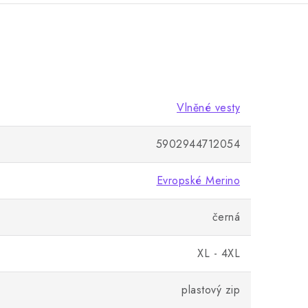
Vlněné vesty
5902944712054
Evropské Merino
černá
XL - 4XL
plastový zip