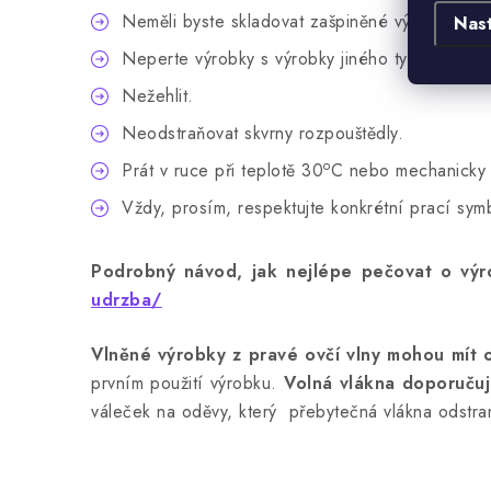
Neměli byste skladovat zašpiněné výrobky.
Nas
Neperte výrobky s výrobky jiného typu.
Nežehlit.
Neodstraňovat skvrny rozpouštědly.
o
Prát v ruce při teplotě 30
C nebo mechanicky 
Vždy, prosím, respektujte konkrétní prací sy
Podrobný návod, jak nejlépe pečovat o výro
udrzba/
Vlněné výrobky z pravé ovčí vlny mohou mít 
prvním použití výrobku.
Volná vlákna doporučuj
váleček na oděvy, který přebytečná vlákna odstra