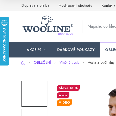
Přejít
Doprava a platba
Hodnocení obchodu
Kontakty
na
obsah
AKCE %
DÁRKOVÉ POUKAZY
OBLE
Domů
OBLEČENÍ
Vlněné vesty
Vesta z ovčí vlny
13 %
Akce
VIDEO