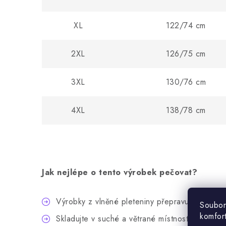
XL
122/74 cm
2XL
126/75 cm
3XL
130/76 cm
4XL
138/78 cm
Jak nejlépe o tento výrobek pečovat?
Výrobky z vlněné pleteniny přepravujte v ori
Soubor
komfor
Skladujte v suché a větrané místnosti, daleko o