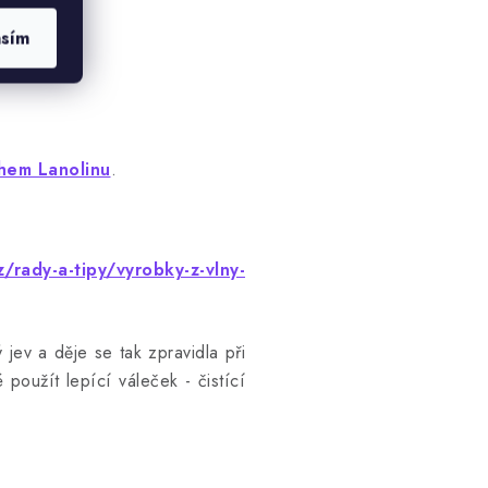
asím
hem Lanolinu
.
/rady-a-tipy/vyrobky-z-vlny-
 jev a děje se tak zpravidla při
 použít lepící váleček - čistící