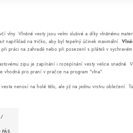
í vlny. Vlněné vesty jsou velmi slušivé a díky vlněnému mater
 například na tričko, aby byl tepelný účinek maximální.
Vlně
. při práci na zahradě nebo při posezení s přáteli v sychravém
astovému zipu je zapínání i rozepínání vesty velice snadné. Ve
e vhodná pro praní v pračce na program "vlna".
vesta nenosí na holé tělo, ale již na jednu vrstvu oblečení. 
 /
 PÁS