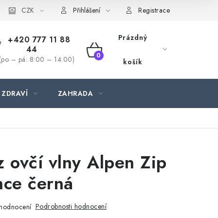
CZK
Přihlášení
Registrace
Prázdný
+420 777 11 88
44
NÁKUPNÍ
(po – pá: 8:00 – 14:00)
košík
KOŠÍK
 ZDRAVÍ
ZAHRADA
z ovčí vlny Alpen Zip
mce černá
Podrobnosti hodnocení
hodnocení