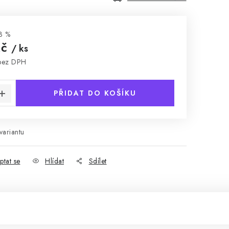
3 %
Kč
/ ks
bez DPH
:
PŘIDAT DO KOŠÍKU
variantu
ptat se
Hlídat
Sdílet