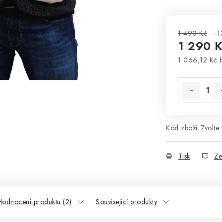
1 490 Kč
–1
1 290 
1 066,12 Kč 
Měrná cena
Kód zboží:
Zvolte 
Tisk
Ze
Hodnocení produktu (2)
Související produkty