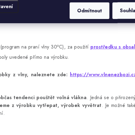
tavení
Odmítnout
Souhl
o
(program na praní vlny 30
C), za použití
prostředku s obsa
mboly uvedené přímo na výrobku.
bky z vlny, naleznete zde:
https://www.vlnenezbozi.cz
občas tendenci pouštět volná vlákna
. Jedná se o přirozený
eme z výrobku vytřepat, výrobek vyvětrat
. Je možné také
ní.