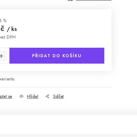
3 %
Kč
/ ks
bez DPH
:
PŘIDAT DO KOŠÍKU
variantu
ptat se
Hlídat
Sdílet