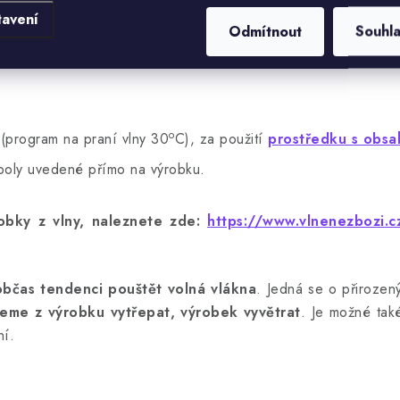
tavení
Odmítnout
Souhl
o
(program na praní vlny 30
C), za použití
prostředku s obsa
mboly uvedené přímo na výrobku.
bky z vlny, naleznete zde:
https://www.vlnenezbozi.cz
občas tendenci pouštět volná vlákna
. Jedná se o přirozený
eme z výrobku vytřepat, výrobek vyvětrat
. Je možné také
ní.