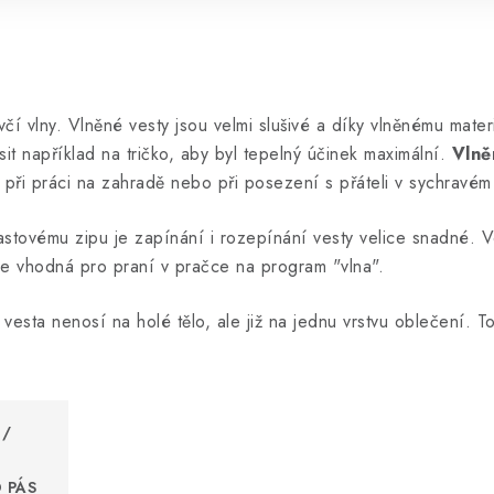
í vlny. Vlněné vesty jsou velmi slušivé a díky vlněnému mater
 například na tričko, aby byl tepelný účinek maximální.
Vlně
. při práci na zahradě nebo při posezení s přáteli v sychravém
astovému zipu je zapínání i rozepínání vesty velice snadné. Ve
e vhodná pro praní v pračce na program "vlna".
vesta nenosí na holé tělo, ale již na jednu vrstvu oblečení. 
 /
 PÁS