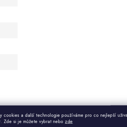
ginálním obalu, chraňte před zašpiněním, mechanickým poškoze
y cookies a další technologie používáme pro co nejlepší uživa
t. Zde si je můžete vybrat nebo
zde
d zdrojů tepla, vlhkosti a zdrojů světla.