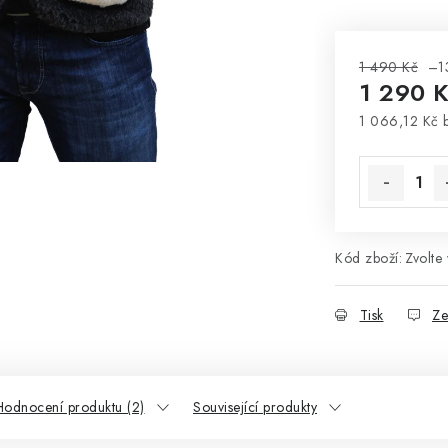
1 490 Kč
–1
1 290 
1 066,12 Kč 
Měrná cena
Kód zboží:
Zvolte 
Tisk
Ze
Hodnocení produktu (2)
Související produkty