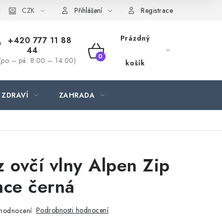
CZK
Přihlášení
Registrace
Prázdný
+420 777 11 88
44
NÁKUPNÍ
(po – pá: 8:00 – 14:00)
košík
KOŠÍK
 ZDRAVÍ
ZAHRADA
z ovčí vlny Alpen Zip
mce černá
Podrobnosti hodnocení
hodnocení