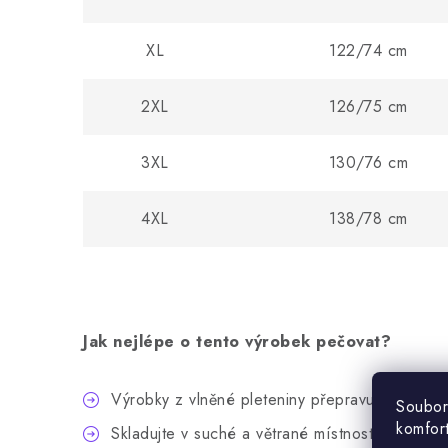
XL
122/74 cm
2XL
126/75 cm
3XL
130/76 cm
4XL
138/78 cm
Jak nejlépe o tento výrobek pečovat?
Výrobky z vlněné pleteniny přepravujte v ori
Soubor
komfor
Skladujte v suché a větrané místnosti, daleko o