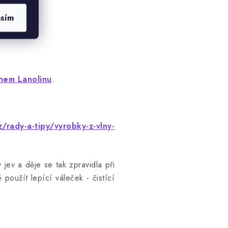
asím
hem Lanolinu
.
/rady-a-tipy/vyrobky-z-vlny-
 jev a děje se tak zpravidla při
 použít lepící váleček - čistící