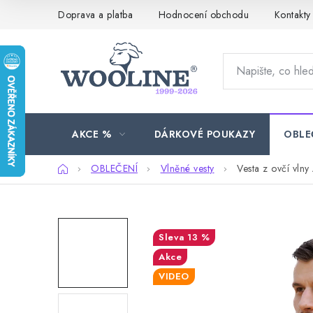
Přejít
Doprava a platba
Hodnocení obchodu
Kontakty
na
obsah
AKCE %
DÁRKOVÉ POUKAZY
OBLE
Domů
OBLEČENÍ
Vlněné vesty
Vesta z ovčí vlny
13 %
Akce
VIDEO