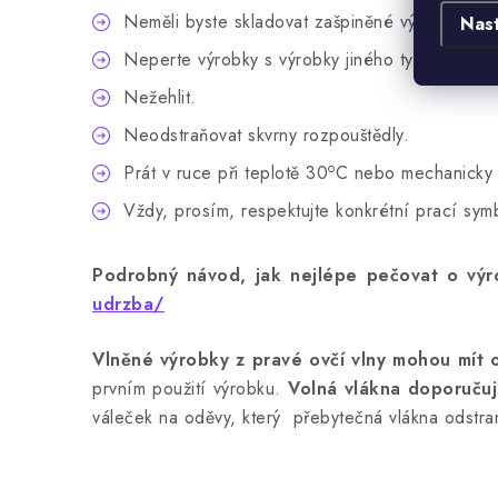
Neměli byste skladovat zašpiněné výrobky.
Nas
Neperte výrobky s výrobky jiného typu.
Nežehlit.
Neodstraňovat skvrny rozpouštědly.
o
Prát v ruce při teplotě 30
C nebo mechanicky 
Vždy, prosím, respektujte konkrétní prací sy
Podrobný návod, jak nejlépe pečovat o výro
udrzba/
Vlněné výrobky z pravé ovčí vlny mohou mít 
prvním použití výrobku.
Volná vlákna doporučuj
váleček na oděvy, který přebytečná vlákna odstra