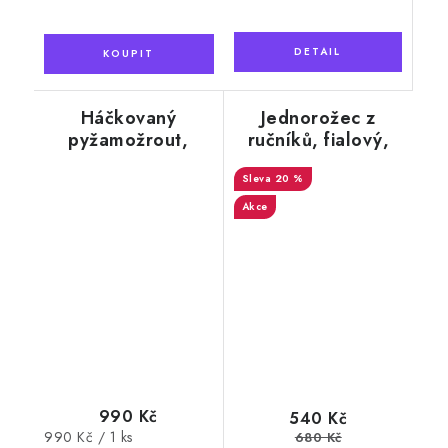
Háčkovaný
Jednorožec z
pyžamožrout,
ručníků, fialový,
ovečka růžová
50 x 100 cm
20 %
Akce
990 Kč
540 Kč
Měrná
990 Kč / 1 ks
680 Kč