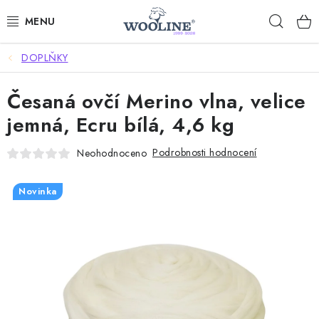
Přejít
Hleda
na
obsah
DOPLŇKY
AKCE %
Česaná ovčí Merino vlna, velice
DÁRKOVÉ POUKAZY
jemná, Ecru bílá, 4,6 kg
OBLEČENÍ
Podrobnosti hodnocení
Neohodnoceno
OBUV
Novinka
DOMOV A SPANÍ
SAUNA A ZDRAVÍ
ZAHRADA