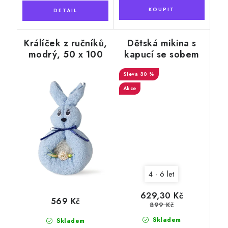
Králíček z ručníků,
Dětská mikina s
modrý, 50 x 100
kapucí se sobem
cm
30 %
Akce
4 - 6 let
629,30 Kč
569 Kč
899 Kč
Skladem
Skladem