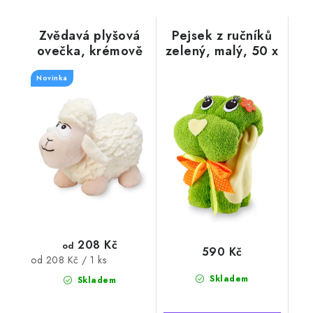
Zvědavá plyšová
Pejsek z ručníků
ovečka, krémově
zelený, malý, 50 x
bílá
100 cm
Novinka
208 Kč
od
590 Kč
Měrná
od 208 Kč / 1 ks
cena:
Skladem
Skladem