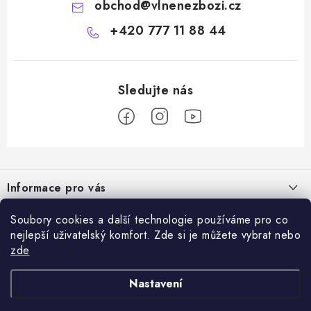
obchod
@
vlnenezbozi.cz
+420 777 11 88 44
Z
á
Informace pro vás
p
a
Doprava a platba
Soubory cookies a další technologie používáme pro co
Vše o nákupu
t
nejlepší uživatelský komfort. Zde si je můžete vybrat nebo
Hodnocení obchodu
í
zde
Kontakty
Přijímáme online platby
Dárky k nákupu
Rady a tipy
Nastavení
Ověřený e-shop
Výměna / vrácení zboží
Certifikáty kvality