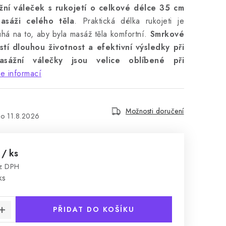
ní váleček s rukojetí o celkové délce 35 cm
asáži celého těla
. Praktická délka rukojeti je
há na to, aby byla masáž těla komfortní.
Smrkové
istí dlouhou životnost a efektivní výsledky při
asážní válečky jsou velice oblíbené při
e informací
Možnosti doručení
11.8.2026
č
/ ks
ez DPH
:
ks
PŘIDAT DO KOŠÍKU