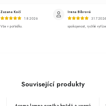
Zuzana Kočí
Irena Bíbrová
1.8.2026
31.7.202
Vše v pořádku.
spokojenost, rychlé vyříze
Související produkty
Aroma lampa ovečka hnědá + vonný