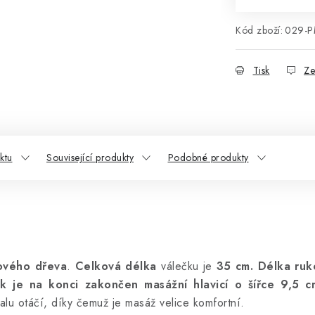
Kód zboží:
029-P
Tisk
Ze
ktu
Související produkty
Podobné produkty
ového dřeva
.
Celková délka
válečku je
35 cm. Délka ruk
k je na konci zakončen masážní hlavicí o šířce 9,5 c
lu otáčí, díky čemuž je masáž velice komfortní.