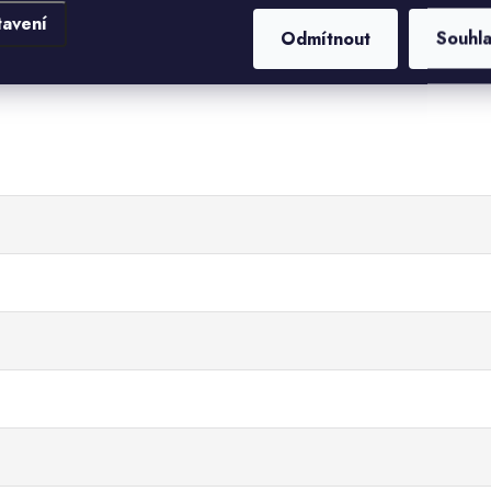
tavení
Odmítnout
Souhl