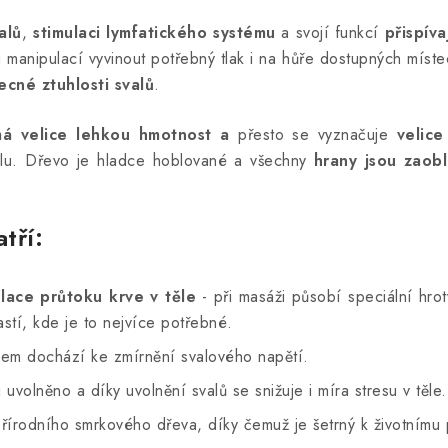
alů
,
stimulaci lymfatického systému
a svojí funkcí
přispíva
 manipulací vyvinout potřebný tlak i na hůře dostupných míst
becné ztuhlosti svalů
.
á velice lehkou hmotnost
a
přesto se vyznačuje
velice
lu. Dřevo je hladce hoblované a všechny
hrany jsou zaob
tří:
lace průtoku krve v těle
- při masáži působí speciální hrot
stí, kde je to nejvíce potřebné.
m dochází ke zmírnění svalového napětí.
uvolněno a díky uvolnění svalů se snižuje i míra stresu v těle.
řírodního smrkového dřeva, díky čemuž je šetrný k životnímu 