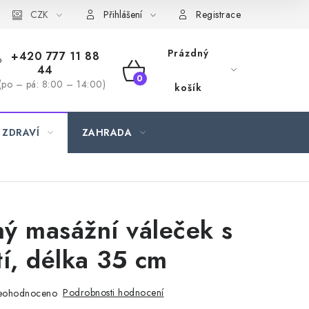
CZK
Přihlášení
Registrace
Prázdný
+420 777 11 88
44
NÁKUPNÍ
(po – pá: 8:00 – 14:00)
košík
KOŠÍK
 ZDRAVÍ
ZAHRADA
ý masážní váleček s
tí, délka 35 cm
Podrobnosti hodnocení
eohodnoceno