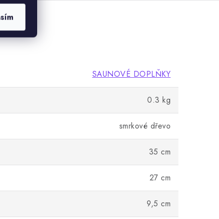
asím
SAUNOVÉ DOPLŇKY
0.3 kg
smrkové dřevo
35 cm
27 cm
9,5 cm