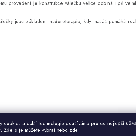
vému provedení je konstrukce válečku velice odolná i při vel
álečky jsou základem maderoterapie, kdy masáž
pomáhá rozbí
y cookies a další technologie používáme pro co nejlepší uživa
t. Zde si je můžete vybrat nebo
zde