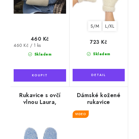
S/M
L/XL
460 Kč
723 Kč
Měrná
460 Kč / 1 ks
cena:
Skladem
Skladem
Rukavice s ovčí
Dámské kožené
vlnou Laura,
rukavice
modré
"Exclusive", tmavě
hnědé s kožešinou
VIDEO