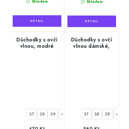
Skladem
Skladem
Důchodky s ovčí
Důchodky s ovčí
vlnou, modré
vlnou dámské,
červené
37
38
39
40
41
42
37
38
39
40
470 Kč
560 Kč