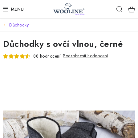
Přejít
Hleda
na
obsah
Důchodky
AKCE %
Důchodky s ovčí vlnou, černé
DÁRKOVÉ POUKAZY
Podrobnosti hodnocení
88 hodnocení
OBLEČENÍ
OBUV
DOMOV A SPANÍ
SAUNA A ZDRAVÍ
ZAHRADA