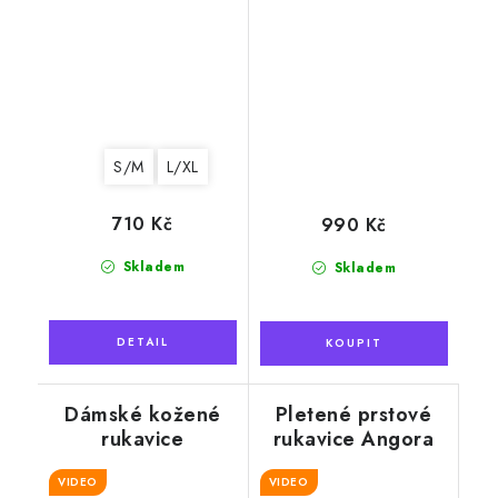
S/M
L/XL
710 Kč
990 Kč
Skladem
Skladem
Dámské kožené
Pletené prstové
rukavice
rukavice Angora
"Exclusive", světle
bílé
hnědé s kožešinou
VIDEO
VIDEO