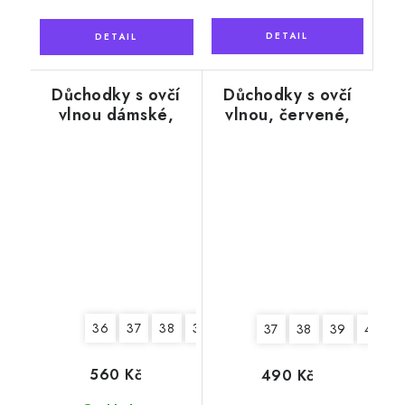
Důchodky s ovčí
Důchodky s ovčí
vlnou dámské,
vlnou, červené,
červené s
gumová podrážka
vyšívanými květy
36
37
38
39
40
41
37
38
39
40
560 Kč
490 Kč