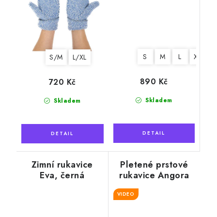
S
M
L
XL
S/M
L/XL
890 Kč
720 Kč
Skladem
Skladem
Zimní rukavice
Pletené prstové
Eva, černá
rukavice Angora
černé
VIDEO