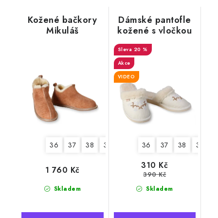
Kožené bačkory
Dámské pantofle
Mikuláš
kožené s vločkou
"Exclusive"
20 %
Akce
VIDEO
36
37
38
39
40
41
36
42
37
43
38
44
39
4
310 Kč
1 760 Kč
390 Kč
Skladem
Skladem