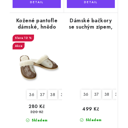
Kožené pantofle
Dámské bačkory
dámské, hnědo
se suchým zipem,
bílé se sněhovou
šedý lem
12 %
vločkou
Akce
36
37
38
39
36
37
38
39
40
41
280 Kč
499 Kč
320 Kč
Skladem
Skladem