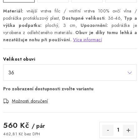
Materiál:
vnější vrstva filc / vnitřní vrstva 100% ovčí vlna /
podrážka protiskluzový plast,
Dostupné velikosti
: 36-46,
Typ a
výška podpatku:
plochý, 3 cm,
Upozornění:
podrážka je
vyrobena z odlehčeného materiálu.
Obuv je díky tomu lehká a
nezatěžuje nohu při používání.
Více informací
Velikost obuvi
Možnosti doručení
560 Kč
/ pár
462,81 Kč bez DPH
Měrná cena: