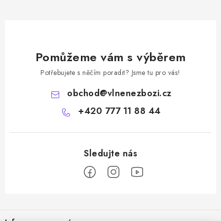
Pomůžeme vám s výběrem
Potřebujete s něčím poradit? Jsme tu pro vás!
obchod
@
vlnenezbozi.cz
+420 777 11 88 44
Z
á