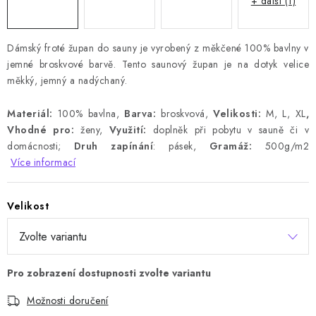
+ další (1)
Dámský froté župan do sauny je vyrobený z měkčené 100% bavlny v
jemné broskvové barvě. Tento saunový župan je na dotyk velice
měkký, jemný a nadýchaný.
Materiál:
100% bavlna,
Barva:
broskvová,
Velikosti:
M, L, XL
,
Vhodné pro:
ženy,
Využití:
doplněk při pobytu v sauně či v
domácnosti;
Druh zapínání
: pásek,
Gramáž:
500g/m2
Více informací
Velikost
Možnosti doručení