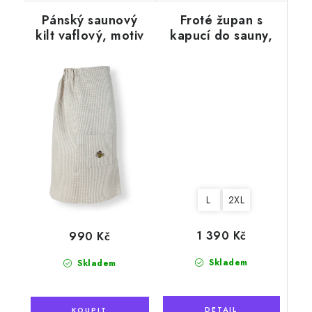
Pánský saunový
Froté župan s
kilt vaflový, motiv
kapucí do sauny,
vědro
šedý
L
2XL
1 390 Kč
990 Kč
Skladem
Skladem