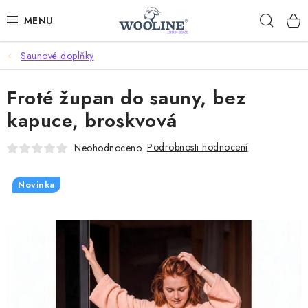
Přejít
Hleda
na
obsah
Saunové doplňky
AKCE %
Froté župan do sauny, bez
DÁRKOVÉ POUKAZY
kapuce, broskvová
OBLEČENÍ
Podrobnosti hodnocení
Neohodnoceno
OBUV
Novinka
DOMOV A SPANÍ
SAUNA A ZDRAVÍ
ZAHRADA