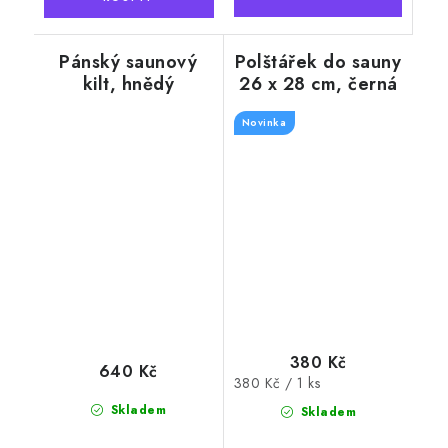
Pánský saunový
Polštářek do sauny
kilt, hnědý
26 x 28 cm, černá
Novinka
380 Kč
640 Kč
Měrná
380 Kč / 1 ks
cena:
Skladem
Skladem