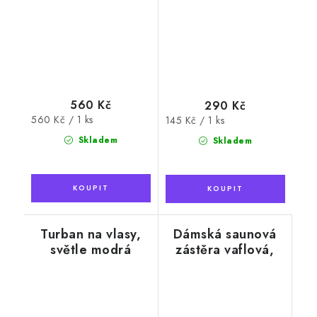
560 Kč
290 Kč
Měrná
560 Kč / 1 ks
Měrná
145 Kč / 1 ks
cena:
cena:
Skladem
Skladem
Turban na vlasy,
Dámská saunová
světle modrá
zástěra vaflová,
motiv vědro