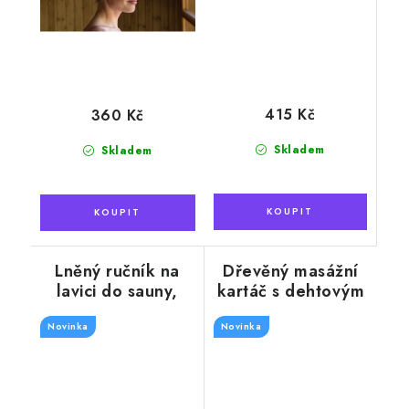
415 Kč
360 Kč
Skladem
Skladem
Lněný ručník na
Dřevěný masážní
lavici do sauny,
kartáč s dehtovým
hnědý 50 x 150 cm
mýdlem, 100g
Novinka
Novinka