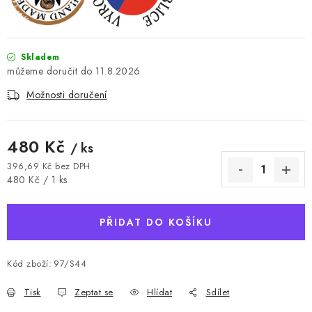
Skladem
11.8.2026
Možnosti doručení
480 Kč
/ ks
396,69 Kč bez DPH
Měrná cena:
480 Kč / 1 ks
PŘIDAT DO KOŠÍKU
Kód zboží:
97/S44
Tisk
Zeptat se
Hlídat
Sdílet