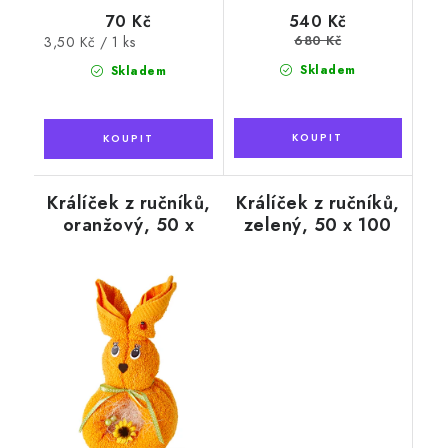
70 Kč
540 Kč
680 Kč
Měrná
3,50 Kč / 1 ks
cena:
Skladem
Skladem
Králíček z ručníků,
Králíček z ručníků,
oranžový, 50 x
zelený, 50 x 100
100 cm
cm