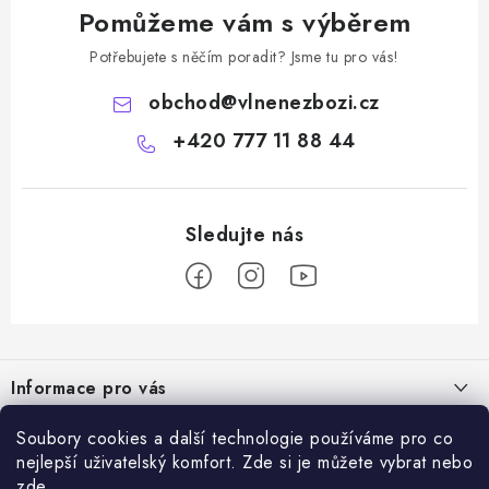
Pomůžeme vám s výběrem
Potřebujete s něčím poradit? Jsme tu pro vás!
obchod
@
vlnenezbozi.cz
+420 777 11 88 44
Z
á
Informace pro vás
p
a
Doprava a platba
Soubory cookies a další technologie používáme pro co
Vše o nákupu
t
nejlepší uživatelský komfort. Zde si je můžete vybrat nebo
Hodnocení obchodu
zde
Kontakty