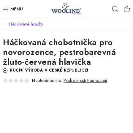
Přejít
Hleda
na
obsah
Háčkované hračky
AKCE %
Háčkovaná chobotnička pro
DÁRKOVÉ POUKAZY
novorozence, pestrobarevná
OBLEČENÍ
žluto-červená hlavička
RUČNÍ VÝROBA V ČESKÉ REPUBLICE!
OBUV
Podrobnosti hodnocení
Neohodnoceno
DOMOV A SPANÍ
SAUNA A ZDRAVÍ
ZAHRADA