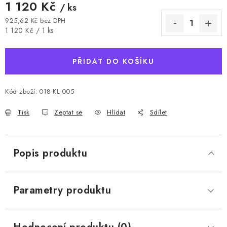
1 120 Kč
/ ks
925,62 Kč bez DPH
Měrná cena:
1 120 Kč / 1 ks
PŘIDAT DO KOŠÍKU
Kód zboží:
018-KL-005
Tisk
Zeptat se
Hlídat
Sdílet
Popis produktu
Parametry produktu