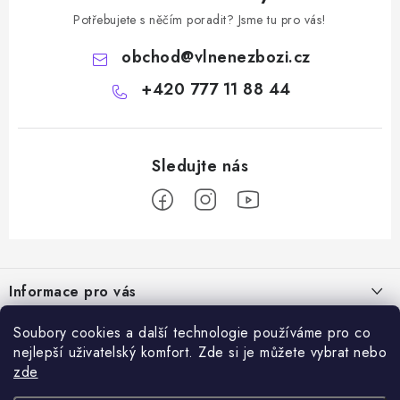
Potřebujete s něčím poradit? Jsme tu pro vás!
obchod
@
vlnenezbozi.cz
+420 777 11 88 44
Z
á
Informace pro vás
p
a
Doprava a platba
Soubory cookies a další technologie používáme pro co
Vše o nákupu
t
nejlepší uživatelský komfort. Zde si je můžete vybrat nebo
Hodnocení obchodu
í
zde
Kontakty
Přijímáme online platby
Dárky k nákupu