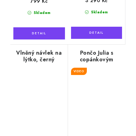
3 290 Kč
799 Kč
Skladem
Skladem
Vlněný návlek na
Pončo Julia s
lýtko, černý
copánkovým
vzorem, ovčí vlna,
VIDEO
béžová