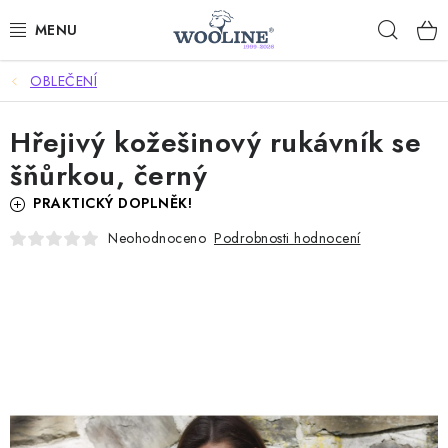
Přejít
Hleda
na
obsah
OBLEČENÍ
AKCE %
Hřejivý kožešinový rukávník se
DÁRKOVÉ POUKAZY
šňůrkou, černý
OBLEČENÍ
PRAKTICKÝ DOPLNĚK!
Podrobnosti hodnocení
Neohodnoceno
OBUV
DOMOV A SPANÍ
SAUNA A ZDRAVÍ
ZAHRADA