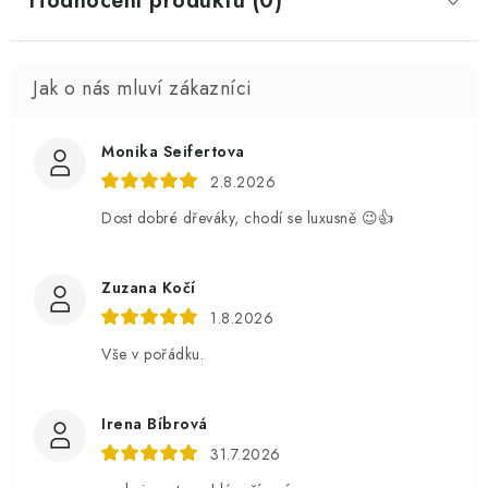
Hodnocení produktu (0)
Monika Seifertova
2.8.2026
Dost dobré dřeváky, chodí se luxusně 😉👍
Zuzana Kočí
1.8.2026
Vše v pořádku.
Irena Bíbrová
31.7.2026