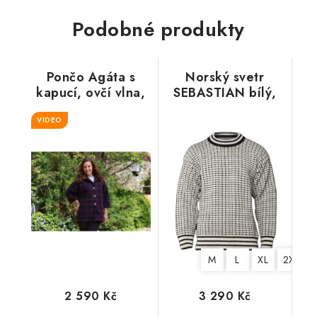
Podobné produkty
Pončo Agáta s
Norský svetr
kapucí, ovčí vlna,
SEBASTIAN bílý,
červené káro
100% norská vlna
VIDEO
M
L
XL
2XL
2 590 Kč
3 290 Kč