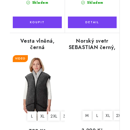
Skladem
Skladem
Vesta vlněná,
Norský svetr
černá
SEBASTIAN černý,
100% norská vlna
VIDEO
M
L
XL
2XL
L
XL
2XL
3XL
4XL