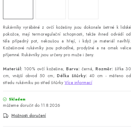
Rukávníky vyráběné z ovčí kožešiny jsou dokonale šetrné k lidské
pokožce, mají termoregulační schopnosti, takže ihned odvádí od
těla případný pot, nekoušou a hřejí, i když je materiál navlhlý.
Kožešinové rukávníky jsou pohodlné, prodyšné a na omak velice
příjemné. Rukávníky jsou určeny pro muže i ženy.
Materiál:
100% ovčí kožešina;
Barva:
černá,
Rozměr:
šířka 30
cm, vnější obvod 50 cm;
Délka šňůrky:
40 cm - měřeno od
středu rukávníku po střed šňůrky
Více informací
Skladem
11.8.2026
Možnosti doručení