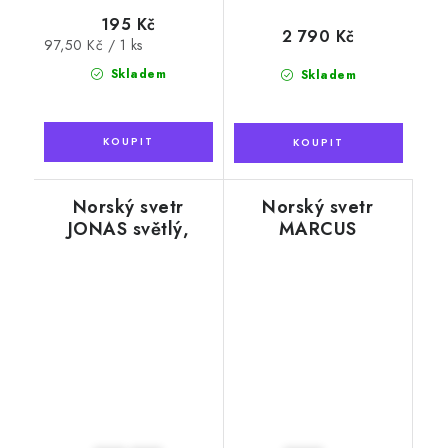
195 Kč
2 790 Kč
Měrná
97,50 Kč / 1 ks
cena:
Skladem
Skladem
Norský svetr
Norský svetr
JONAS světlý,
MARCUS
100% norská vlna
modrobílý, 100%
norská vlna