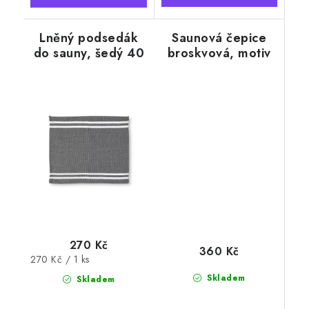
Lněný podsedák
Saunová čepice
do sauny, šedý 40
broskvová, motiv
x 50 cm
vědro
270 Kč
360 Kč
Měrná
270 Kč / 1 ks
cena:
Skladem
Skladem