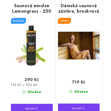
Saunová emulze
Dámská saunová
Lemongrass - 250
zástěra, broskvová
ml
Novinka
VIDEO
290 Kč
719 Kč
Měrná
116 Kč / 100 ml
cena:
Skladem
Skladem