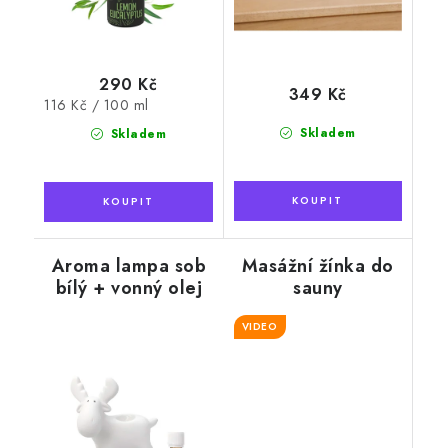
290 Kč
349 Kč
Měrná
116 Kč / 100 ml
cena:
Skladem
Skladem
Aroma lampa sob
Masážní žínka do
bílý + vonný olej
sauny
Eukalyptus, 10 ml
VIDEO