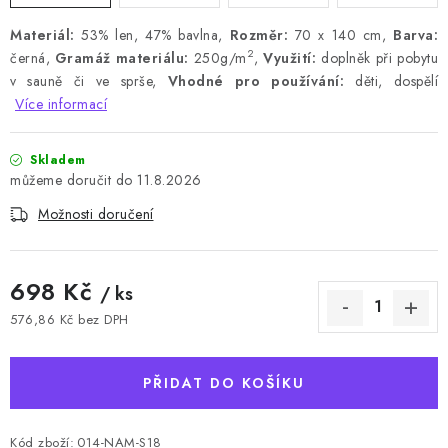
Materiál:
53% len, 47% bavlna,
Rozměr:
70 x 140 cm,
Barva:
2
černá,
Gramáž materiálu:
250g/m
,
Využití:
doplněk při pobytu
v sauně či ve sprše,
Vhodné pro používání:
děti, dospělí
Více informací
Skladem
11.8.2026
Možnosti doručení
698 Kč
/ ks
576,86 Kč bez DPH
Měrná cena:
PŘIDAT DO KOŠÍKU
Kód zboží:
014-NAM-S18