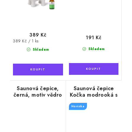
389 Kč
191 Kč
Měrná
389 Kč / 1 ks
cena:
Skladem
Skladem
Saunová čepice,
Saunová čepice
černá, motiv vědro
Kočka modrooká s
očkem na
pověšení, krémová
Novinka