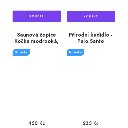
Saunová čepice
Přírodní kadidlo -
Kočka modrooká,
Palo Santo
špičaté uši,
(posvátné dřevo)
Novinka
krémová
Novinka
100g
450 Kč
235 Kč