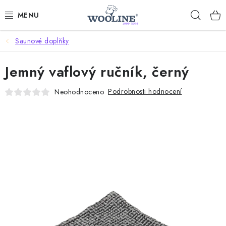
Přejít
Hleda
na
obsah
Saunové doplňky
AKCE %
Jemný vaflový ručník, černý
DÁRKOVÉ POUKAZY
Podrobnosti hodnocení
Neohodnoceno
OBLEČENÍ
OBUV
DOMOV A SPANÍ
SAUNA A ZDRAVÍ
ZAHRADA