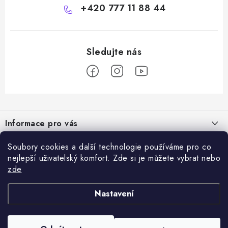
+420 777 11 88 44
Z
á
Informace pro vás
p
a
Doprava a platba
Soubory cookies a další technologie používáme pro co
Vše o nákupu
t
nejlepší uživatelský komfort. Zde si je můžete vybrat nebo
Hodnocení obchodu
í
zde
Kontakty
Přijímáme online platby
Dárky k nákupu
Rady a tipy
Nastavení
Ověřený e-shop
Výměna / vrácení zboží
Certifikáty kvality
Reklamace zboží
Obchodní podmínky