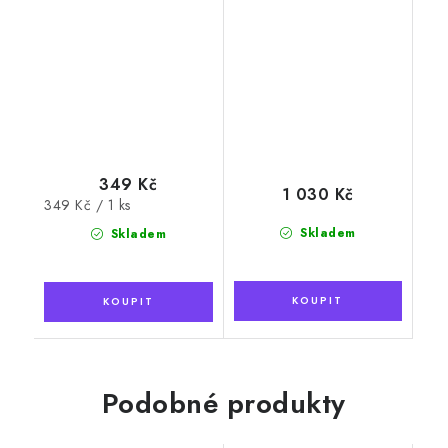
349 Kč
1 030 Kč
Měrná
349 Kč / 1 ks
cena:
Skladem
Skladem
Podobné produkty