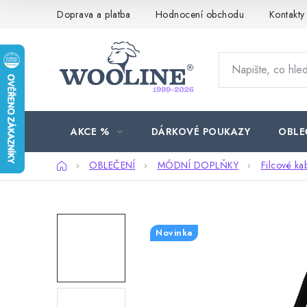
Přejít
Doprava a platba
Hodnocení obchodu
Kontakty
na
obsah
AKCE %
DÁRKOVÉ POUKAZY
OBLE
Domů
OBLEČENÍ
MÓDNÍ DOPLŇKY
Filcové ka
Novinka