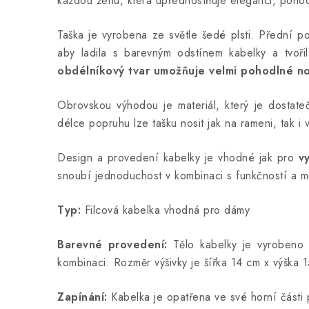
každou ženu, která upřednostňuje eleganci, pohod
Taška je vyrobena ze světle šedé plsti. Přední p
aby ladila s barevným odstínem kabelky a tvoři
obdélníkový tvar umožňuje velmi pohodlné no
Obrovskou výhodou je materiál, který je dosta
délce popruhu lze tašku nosit jak na rameni, tak i 
Design a provedení kabelky je vhodné jak pro
v
snoubí jednoduchost v kombinaci s funkčností a 
Typ:
Filcová kabelka vhodná pro dámy
Barevné provedení:
Tělo kabelky je vyrobeno z
kombinaci. Rozměr výšivky je šířka 14 cm x výška
Zapínání:
Kabelka je opatřena ve své horní části 