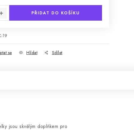
PŘIDAT DO KOŠÍKU
K-19
ptat se
Hlídat
Sdílet
elky jsou skvělým doplňkem pro