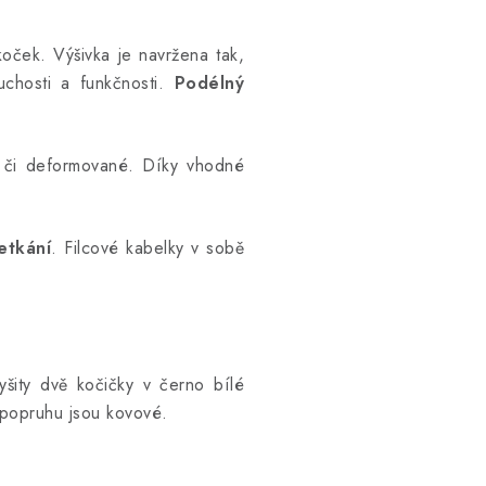
oček. Výšivka je navržena tak,
uchosti a funkčnosti.
Podélný
 či deformované.
Díky vhodné
etkání
. Filcové kabelky v sobě
šity dvě kočičky v černo bílé
 popruhu jsou kovové.