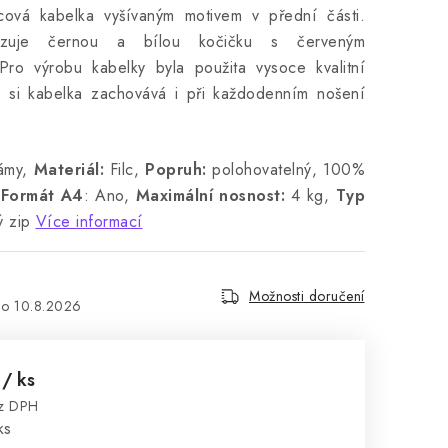
lcová kabelka vyšívaným motivem v přední části.
azuje černou a bílou kočičku s červeným
Pro výrobu kabelky byla použita vysoce kvalitní
u si kabelka zachovává i při každodenním nošení
ámy,
Materiál:
Filc,
Popruh:
polohovatelný, 100%
,
Formát A4
: Ano,
Maximální nosnost:
4 kg,
Typ
 zip
Více informací
Možnosti doručení
10.8.2026
č
/ ks
ez DPH
:
ks