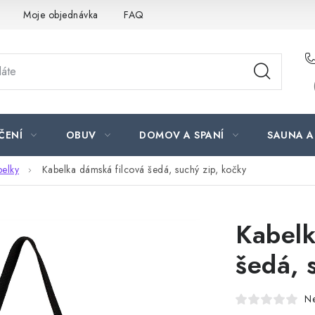
Moje objednávka
FAQ
ČENÍ
OBUV
DOMOV A SPANÍ
SAUNA A
belky
Kabelka dámská filcová šedá, suchý zip, kočky
Kabelk
šedá, 
N