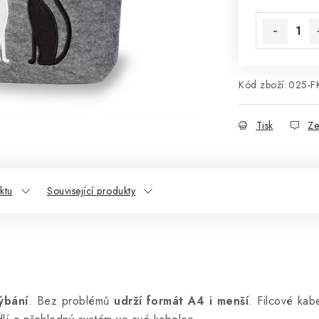
Kód zboží:
025-F
Tisk
Ze
ktu
Související produkty
ýbání
. Bez problémů
udrží formát A4 i menší
. Filcové kab