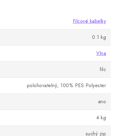
Filcové kabelky
0.1 kg
Vlna
filc
polohovatelný, 100% PES Polyester
ano
4 kg
suchý zip