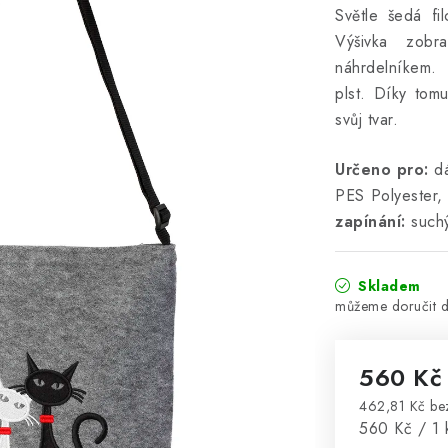
Světle šedá fi
Výšivka zobr
náhrdelníkem. 
plst. Díky tom
svůj tvar.
Určeno pro:
d
PES Polyester
zapínání:
suchý
Skladem
560 K
462,81 Kč b
Měrná cena
560 Kč / 1 