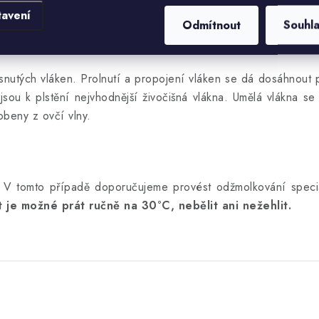
tavení
Odmítnout
Souhl
aklesnutých vláken. Prolnutí a propojení vláken se dá dosáhnou
 jsou k plstění nejvhodnější živočišná vlákna. Umělá vlákna se
obeny z ovčí vlny.
i. V tomto případě doporučujeme provést odžmolkování speci
t je možné prát ručně na 30°C, nebělit ani nežehlit.