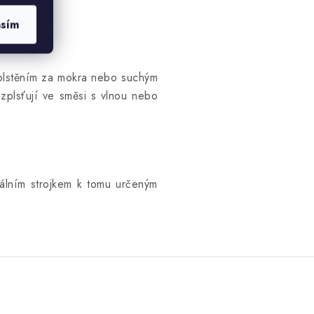
asím
t plstěním za mokra nebo suchým
 zplsťují ve směsi s vlnou nebo
álním strojkem k tomu určeným