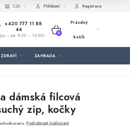
CZK
Přihlášení
Registrace
Prázdný
+420 777 11 88
44
NÁKUPNÍ
(po – pá: 8:00 – 14:00)
košík
KOŠÍK
 ZDRAVÍ
ZAHRADA
a dámská filcová
suchý zip, kočky
Podrobnosti hodnocení
eohodnoceno