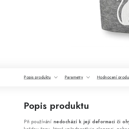
Popis produktu
Parametry
Hodnocení produ
Popis produktu
Při používání
nedochází k její deformaci či oh