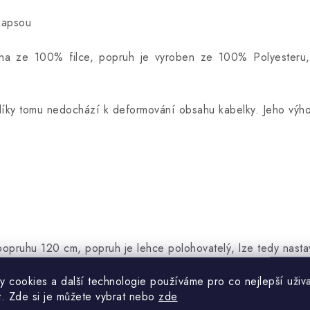
kapsou
bena ze 100% filce, popruh je vyroben ze 100% Polyesteru
díky tomu nedochází k deformování obsahu kabelky. Jeho výho
opruhu 120 cm, popruh je lehce polohovatelý, lze tedy nasta
y cookies a další technologie používáme pro co nejlepší uživa
t. Zde si je můžete vybrat nebo
zde