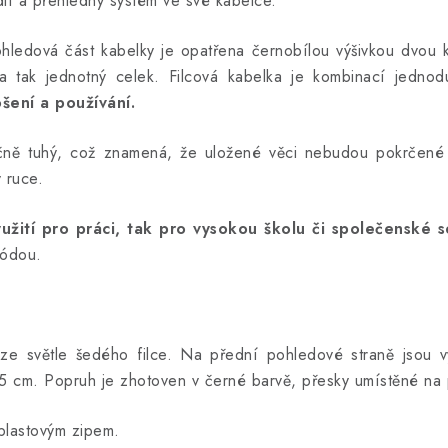
lí a přehledný systém ve své kabelce.
ohledová část kabelky je opatřena černobílou výšivkou dvou k
la tak jednotný celek. Filcová kabelka je kombinací jednod
šení a používání.
tečně tuhý, což znamená, že uložené věci nebudou pokrčené
v ruce.
yužití pro práci, tak pro vysokou školu či společenské s
módou.
e světle šedého filce. Na přední pohledové straně jsou vy
 15 cm. Popruh je zhotoven v černé barvě, přesky umístěné na
plastovým zipem.