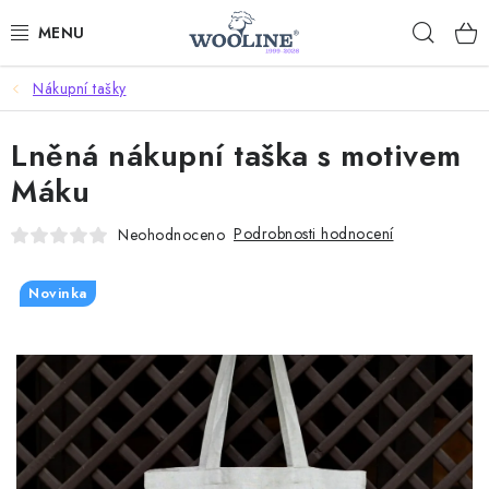
Přejít
Hleda
na
obsah
Nákupní tašky
AKCE %
Lněná nákupní taška s motivem
DÁRKOVÉ POUKAZY
Máku
OBLEČENÍ
Podrobnosti hodnocení
Neohodnoceno
OBUV
Novinka
DOMOV A SPANÍ
SAUNA A ZDRAVÍ
ZAHRADA