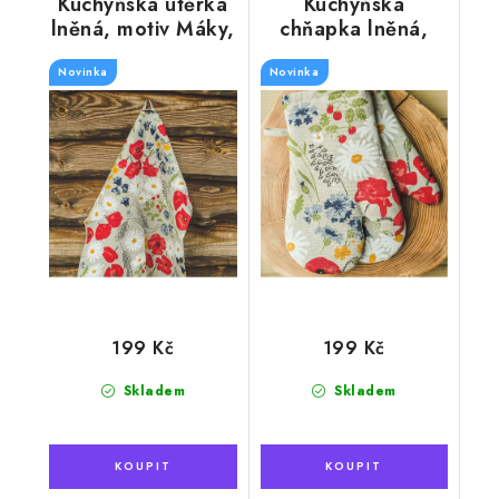
Kuchyňská utěrka
Kuchyňská
lněná, motiv Máky,
chňapka lněná,
50 x 70 cm
Vlčí máky, 30 x 15
Novinka
Novinka
cm
199 Kč
199 Kč
Skladem
Skladem