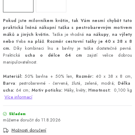
Pokud jste milovníkem květin, tak Vám nesmí chybět tato
praktická
lněná nákupní taška s pestrobarevným motivem
máků a jiných květin.
Taška
je vhodná
na nákupy
,
na výlety
nebo
třeba
na pláž
.
Rozměr cestovní tašky je 40 x 38 x 8
cm.
Díky kombinaci lnu a bavlny je taška dostatečně pevná.
Praktická
ucha o délce 64 cm
zajistí velice dobrou
manipulovatelnost.
Materiál:
50% bavlna + 50% len,
Rozměr:
40 x 38 x 8 cm,
Barva
: pestrobarevné - červená, žlutá, zelená, modrá;
Délka
ucha:
64 cm;
Motiv potisku:
Máky, květy;
Hmotnost:
0,100 kg
Více informací
Skladem
11.8.2026
Možnosti doručení