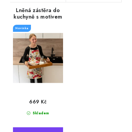
Lněná zástěra do
kuchyně s motivem
pestrobarevného
Máku, 70 x 70 cm
Novinka
669 Kč
Skladem