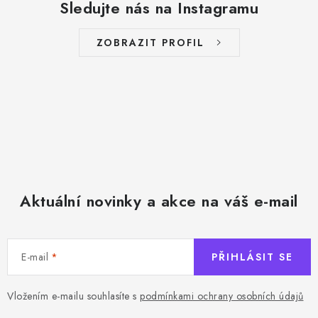
Sledujte nás na Instagramu
c
í
ZOBRAZIT PROFIL
p
r
v
k
y
v
ý
p
Aktuální novinky a akce na váš e-mail
i
s
u
E-mail
PŘIHLÁSIT SE
Vložením e-mailu souhlasíte s
podmínkami ochrany osobních údajů