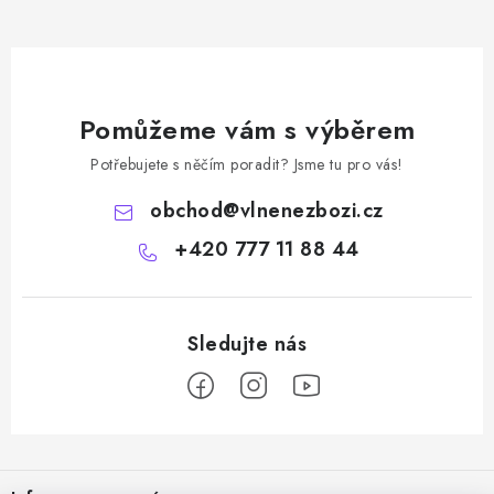
Pomůžeme vám s výběrem
Potřebujete s něčím poradit? Jsme tu pro vás!
obchod
@
vlnenezbozi.cz
+420 777 11 88 44
Z
á