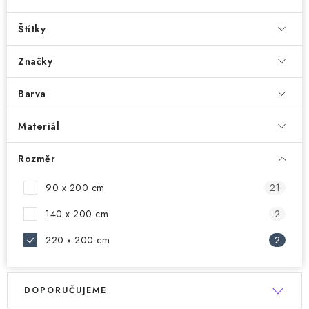
Doprava a platba
Hodnocení obchodu
Kontakty
Moje objednávka
FAQ
Štítky
Značky
Barva
Materiál
Rozměr
90 x 200 cm
21
140 x 200 cm
2
220 x 200 cm
2
V
Ř
DOPORUČUJEME
ý
a