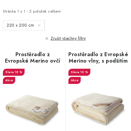
p
z
i
e
Stránka
1
z
1
-
2
položek celkem
s
n
220 x 200 cm
p
í
r
p
Zrušit všechny filtry
o
r
d
o
Prostěradlo z
Prostěradlo z Evropské
u
d
Evropské Merino ovčí
Merino vlny, s podšitím
vlny 220x200 cm
220x200 cm
k
u
18 %
10 %
t
k
Akce
Akce
ů
t
ů