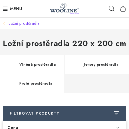
Přejít
Hleda
na
obsah
Ložní prostěradla
AKCE %
DÁRKOVÉ POUKAZY
Ložní prostěradla 220 x 200 cm
OBLEČENÍ
Vlněná prostěradla
Jersey prostěradla
OBUV
Froté prostěradla
DOMOV A SPANÍ
SAUNA A ZDRAVÍ
FILTROVAT PRODUKTY
ZAHRADA
Cena