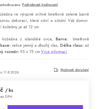
Podrobnosti hodnocení
eohodnoceno
ožešina ve výrazné svítivé limetkově zelené barvě
aznou dekorací, která oživí a zútulní Váš domov.
í kožešiny je až 12 cm.
 kožešina z islandské ovce,
Barva:
limetkově
ikace:
velice jemný a dlouhý vlas,
Délka vlasu:
až
ný rozměr:
95 x 75 cm
Více informací
Možnosti doručení
11.8.2026
Kč
/ ks
bez DPH
: