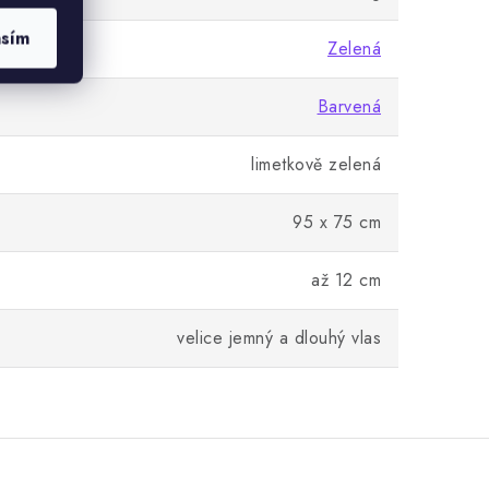
asím
Zelená
Barvená
limetkově zelená
95 x 75 cm
až 12 cm
velice jemný a dlouhý vlas