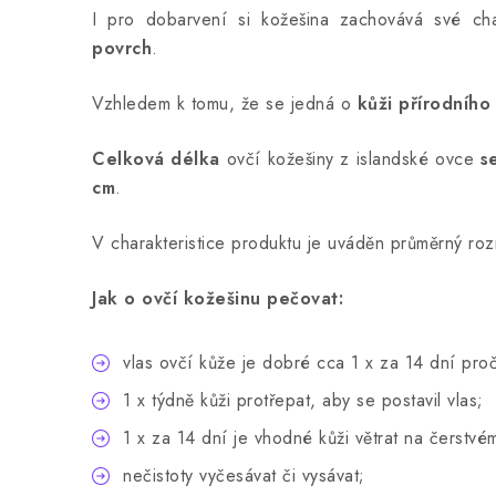
I pro dobarvení si kožešina zachovává své char
povrch
.
Vzhledem k tomu, že se jedná o
kůži přírodníh
Celková délka
ovčí kožešiny z islandské ovce
s
cm
.
V charakteristice produktu je uváděn průměrný roz
Jak o ovčí kožešinu pečovat:
vlas ovčí kůže je dobré cca 1 x za 14 dní pro
1 x týdně kůži protřepat, aby se postavil vlas;
1 x za 14 dní je vhodné kůži větrat na čerstv
nečistoty vyčesávat či vysávat;