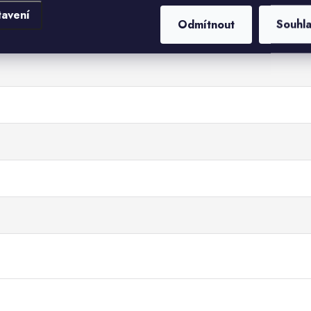
tavení
Odmítnout
Souhl