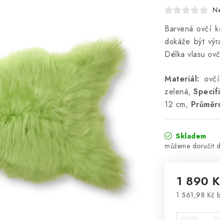
N
Barvená ovčí k
dokáže být výr
Délka vlasu ovč
Materiál:
ovčí
zelená,
Specif
12 cm,
Průměr
Skladem
1 890 
1 561,98 Kč 
Měrná cena