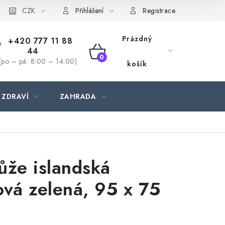
CZK
Přihlášení
Registrace
Prázdný
+420 777 11 88
44
NÁKUPNÍ
(po – pá: 8:00 – 14:00)
košík
KOŠÍK
 ZDRAVÍ
ZAHRADA
ůže islandská
ová zelená, 95 x 75