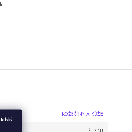
lu;
KOŽEŠINY A KŮŽE
telský
0.3 kg