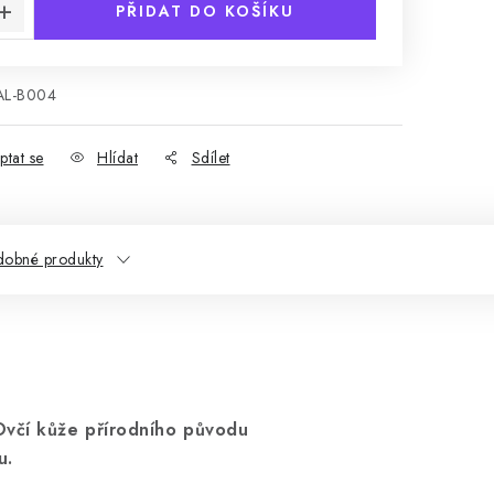
PŘIDAT DO KOŠÍKU
AL-B004
ptat se
Hlídat
Sdílet
dobné produkty
Ovčí kůže přírodního původu
u.