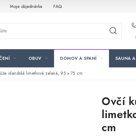
Moje objednávka
FAQ
ČENÍ
OBUV
DOMOV A SPANÍ
SAUNA A
ůže islandská limetková zelená, 95 x 75 cm
Ovčí k
limetk
cm