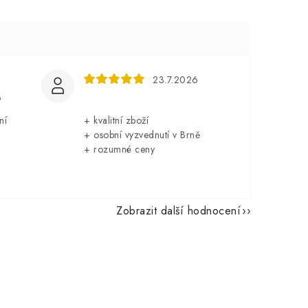
23.7.2026
6
ní
+ kvalitní zboží
+ osobní vyzvednutí v Brně
+ rozumné ceny
Zobrazit další hodnocení