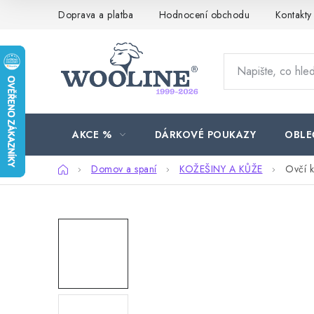
Přejít
Doprava a platba
Hodnocení obchodu
Kontakty
na
obsah
AKCE %
DÁRKOVÉ POUKAZY
OBLE
Domů
Domov a spaní
KOŽEŠINY A KŮŽE
Ovčí k