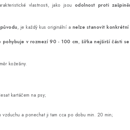
akteristické vlastnosti, jako jsou
odolnost proti zašpině
o původu
, je každý kus originální a
nelze stanovit konkrétn
e pohybuje v rozmezí 90 - 100 cm
,
šířka nejširší části 
měr kožešiny.
česat kartáčem na psy;
ém vzduchu a ponechat ji tam cca po dobu min. 20 min;