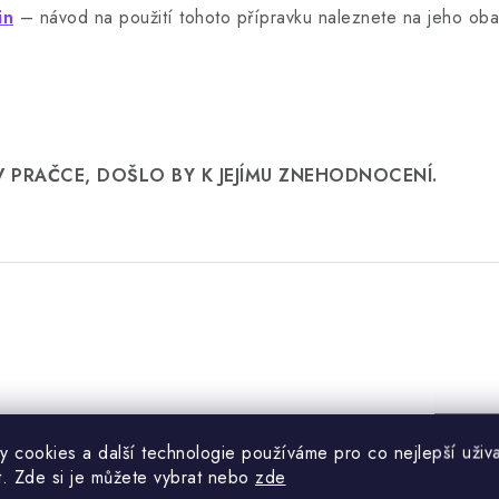
in
– návod na použití tohoto přípravku naleznete na jeho oba
 PRAČCE, DOŠLO BY K JEJÍMU ZNEHODNOCENÍ.
y cookies a další technologie používáme pro co nejlepší uživa
t. Zde si je můžete vybrat nebo
zde