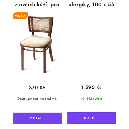
z ovčích kůží, pro
alergiky, 100 x 55
alergiky - krátký
cm
VIDEO
vlas
1 590 Kč
370 Kč
Skladem
Dostupnost neznámá