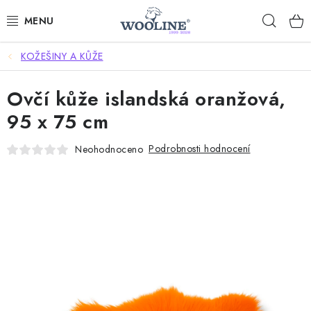
Přejít
Hleda
na
obsah
KOŽEŠINY A KŮŽE
AKCE %
Ovčí kůže islandská oranžová,
DÁRKOVÉ POUKAZY
95 x 75 cm
OBLEČENÍ
Podrobnosti hodnocení
Neohodnoceno
OBUV
DOMOV A SPANÍ
SAUNA A ZDRAVÍ
ZAHRADA