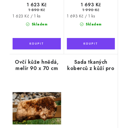
1 623 Kč
1 693 Kč
1 890 Kč
1 990 Kč
Měrná
Měrná
1 623 Kč / 1 ks
1 693 Kč / 1 ks
cena:
cena:
Skladem
Skladem
Ovčí kůže hnědá,
Sada tkaných
melír 90 x 70 cm
koberců z kůží pro
alergiky, žlutá, 3ks
v balení