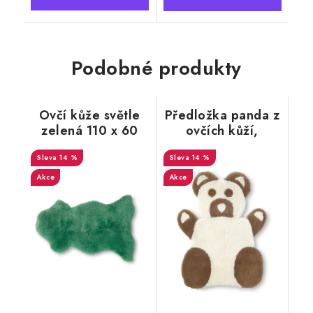
Podobné produkty
Ovčí kůže světle
Předložka panda z
zelená 110 x 60
ovčích kůží,
cm
bílá/světle hnědá
14 %
14 %
Akce
Akce