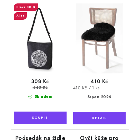
ornament
30 %
Akce
410 Kč
308 Kč
440 Kč
Měrná
410 Kč / 1 ks
cena:
Skladem
Srpen 2026
Podsedák na židle
Ovčí kůže pro