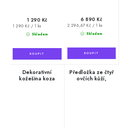
6 890 Kč
1 290 Kč
Měrná
2 296,67 Kč / 1 ks
Měrná
1 290 Kč / 1 ks
cena:
cena:
Skladem
Skladem
Dekorativní
Předložka ze čtyř
kožešina koza
ovčích kůží,
krémově bílá, 190
x 115 cm