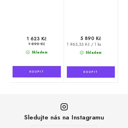
5 890 Kč
1 623 Kč
1 890 Kč
Měrná
1 963,33 Kč / 1 ks
cena:
Skladem
Skladem
Sledujte nás na Instagramu