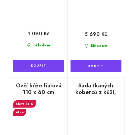
1 090 Kč
5 690 Kč
Skladem
Skladem
Ovčí kůže fialová
Sada tkaných
110 x 60 cm
koberců z kůží,
světlá s žíháním,
14 %
3ks v balení
Akce