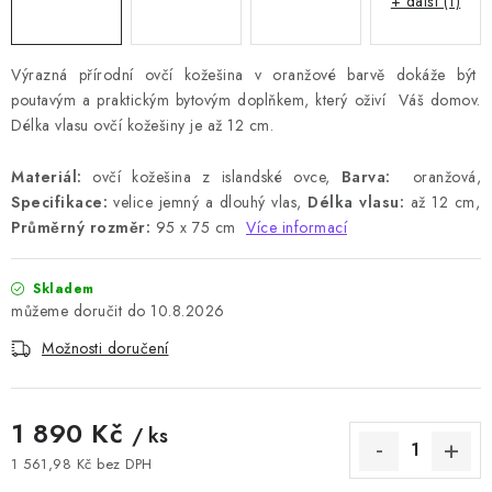
+ další (1)
Výrazná přírodní ovčí kožešina v oranžové barvě dokáže být
poutavým a praktickým bytovým doplňkem, který oživí Váš domov.
Délka vlasu ovčí kožešiny je až 12 cm.
Materiál:
ovčí kožešina z islandské ovce,
Barva:
oranžová,
Specifikace:
velice jemný a dlouhý vlas,
Délka vlasu:
až 12 cm,
Průměrný rozměr:
95 x 75 cm
Více informací
Skladem
10.8.2026
Možnosti doručení
1 890 Kč
/ ks
1 561,98 Kč bez DPH
Měrná cena: