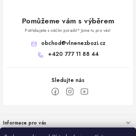
Pomůžeme vám s výběrem
Potřebujete s něčím poradit? Jsme tu pro vás!
obchod
@
vlnenezbozi.cz
+420 777 11 88 44
Z
á
Informace pro vás
p
a
Doprava a platba