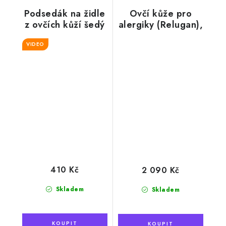
Podsedák na židle
Ovčí kůže pro
z ovčích kůží šedý
alergiky (Relugan),
110 x 70 cm
VIDEO
410 Kč
2 090 Kč
Skladem
Skladem