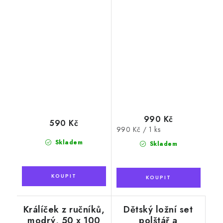
990 Kč
590 Kč
Měrná
990 Kč / 1 ks
cena:
Skladem
Skladem
Králíček z ručníků,
Dětský ložní set
modrý, 50 x 100
polštář a