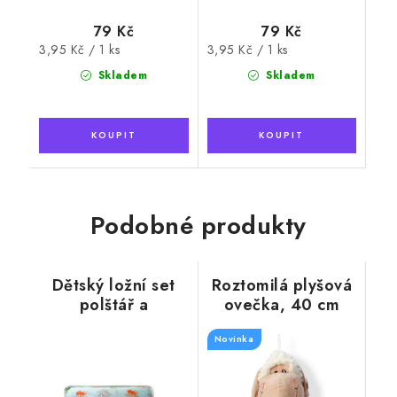
79 Kč
79 Kč
Měrná
Měrná
3,95 Kč / 1 ks
3,95 Kč / 1 ks
cena:
cena:
Skladem
Skladem
Podobné produkty
Dětský ložní set
Roztomilá plyšová
polštář a
ovečka, 40 cm
přikrývka, kašmír
+ bavlna, zelený s
Novinka
tygrem