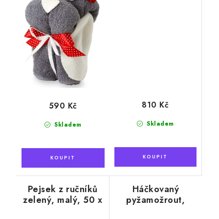
810 Kč
590 Kč
Skladem
Skladem
Pejsek z ručníků
Háčkovaný
zelený, malý, 50 x
pyžamožrout,
100 cm
ovečka růžová