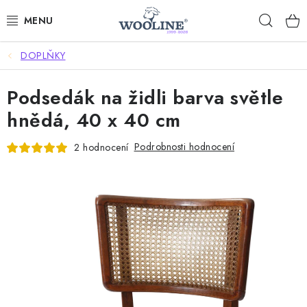
Přejít
Hleda
na
obsah
DOPLŇKY
AKCE %
Podsedák na židli barva světle
DÁRKOVÉ POUKAZY
hnědá, 40 x 40 cm
OBLEČENÍ
Podrobnosti hodnocení
2 hodnocení
OBUV
DOMOV A SPANÍ
SAUNA A ZDRAVÍ
ZAHRADA