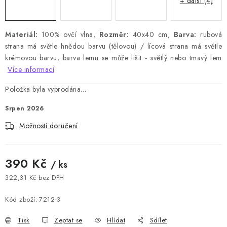
+ další (4)
Materiál:
100% ovčí vlna,
Rozměr:
40x40 cm,
Barva:
rubová
strana má světle hnědou barvu (tělovou) / lícová strana má světle
krémovou barvu; barva lemu se může lišit - světlý nebo tmavý lem
Více informací
Položka byla vyprodána…
Srpen 2026
Možnosti doručení
390 Kč
/ ks
322,31 Kč bez DPH
Měrná cena:
Kód zboží:
7212-3
Tisk
Zeptat se
Hlídat
Sdílet