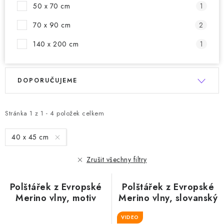
50 x 70 cm
1
70 x 90 cm
2
140 x 200 cm
1
V
Ř
DOPORUČUJEME
ý
a
p
z
i
e
Stránka
1
z
1
-
4
položek celkem
s
n
40 x 45 cm
p
í
r
p
Zrušit všechny filtry
o
r
d
o
Polštářek z Evropské
Polštářek z Evropské
u
d
Merino vlny, motiv
Merino vlny, slovanský
kaktus červená 40x45
motiv 40x45 cm
k
u
cm
VIDEO