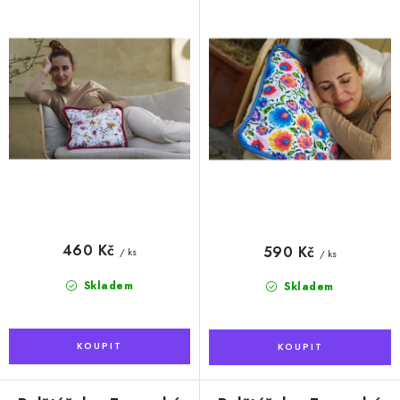
t
k
ů
t
ů
460 Kč
590 Kč
/ ks
/ ks
Skladem
Skladem