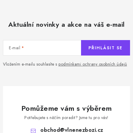
v
ý
p
Aktuální novinky a akce na váš e-mail
i
s
u
E-mail
PŘIHLÁSIT SE
Vložením e-mailu souhlasíte s
podmínkami ochrany osobních údajů
Pomůžeme vám s výběrem
Potřebujete s něčím poradit? Jsme tu pro vás!
obchod
@
vlnenezbozi.cz