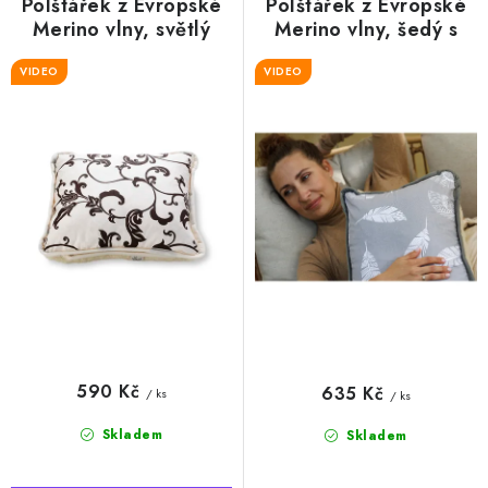
Polštářek z Evropské
Polštářek z Evropské
Merino vlny, světlý
Merino vlny, šedý s
avantgard 40x45 cm
peříčky 40x45 cm
VIDEO
VIDEO
590 Kč
635 Kč
/ ks
/ ks
Skladem
Skladem