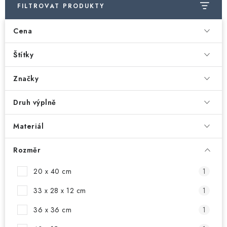
Doprava a platba
Hodnocení obchodu
Kontakty
FILTROVAT PRODUKTY
Moje objednávka
FAQ
Cena
Štítky
Značky
Druh výplně
Materiál
Rozměr
20 x 40 cm
1
33 x 28 x 12 cm
1
36 x 36 cm
1