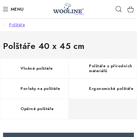
Přejít
Hleda
na
obsah
Polštáře
AKCE %
DÁRKOVÉ POUKAZY
Polštáře 40 x 45 cm
OBLEČENÍ
Polštáře z přírodních
Vlněné polštáře
materiálů
OBUV
Povlaky na polštáře
Ergonomické polštáře
DOMOV A SPANÍ
SAUNA A ZDRAVÍ
Opěrné polštáře
ZAHRADA