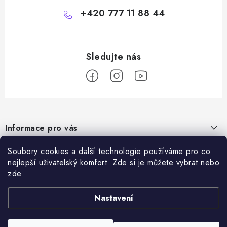
+420 777 11 88 44
Z
á
Informace pro vás
p
a
Doprava a platba
Soubory cookies a další technologie používáme pro co
Vše o nákupu
t
nejlepší uživatelský komfort. Zde si je můžete vybrat nebo
Hodnocení obchodu
í
zde
Kontakty
Přijímáme online platby
Dárky k nákupu
Rady a tipy
Nastavení
Ověřený e-shop
Výměna / vrácení zboží
Certifikáty kvality
Reklamace zboží