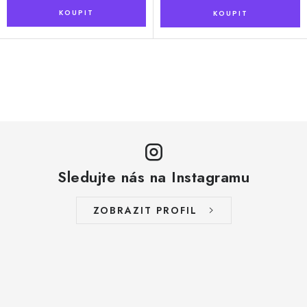
O
v
l
á
d
a
Sledujte nás na Instagramu
c
í
ZOBRAZIT PROFIL
p
r
v
k
y