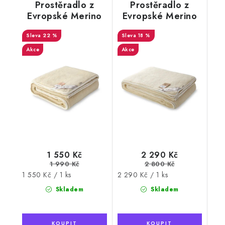
Prostěradlo z
Prostěradlo z
Evropské Merino
Evropské Merino
ovčí vlny 140x200
ovčí vlny 220x200
22 %
cm
18 %
cm
Akce
Akce
1 550 Kč
2 290 Kč
1 990 Kč
2 800 Kč
Měrná
Měrná
1 550 Kč / 1 ks
2 290 Kč / 1 ks
cena:
cena:
Skladem
Skladem