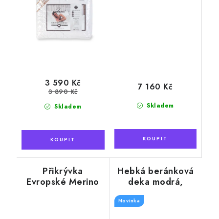
3 590 Kč
7 160 Kč
3 890 Kč
Skladem
Skladem
Přikrývka
Hebká beránková
Evropské Merino
deka modrá,
140x200 cm
žebrovaná
oboustranná,
Novinka
motiv kaktus