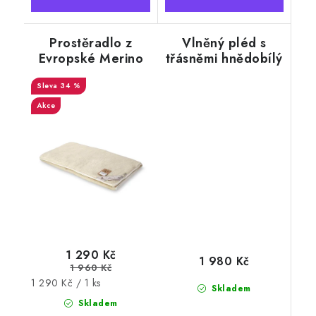
Prostěradlo z
Vlněný pléd s
Evropské Merino
třásněmi hnědobílý
ovčí vlny 90x200
130 x 210 cm
34 %
cm
Akce
1 290 Kč
1 980 Kč
1 960 Kč
Měrná
1 290 Kč / 1 ks
Skladem
cena:
Skladem