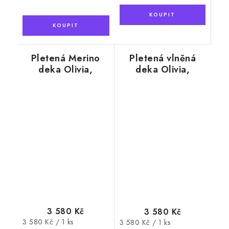
Pletená Merino
Pletená vlněná
deka Olivia,
deka Olivia,
kávově hnědá, 130
antracit, 130 x 170
x 170 cm
cm
3 580 Kč
3 580 Kč
Měrná
3 580 Kč / 1 ks
Měrná
3 580 Kč / 1 ks