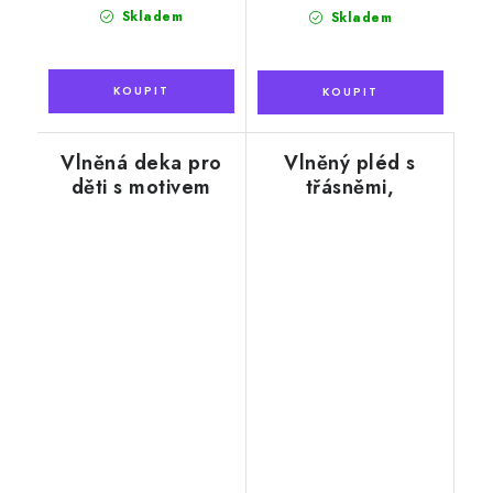
cena:
cena:
Skladem
Skladem
Vlněná deka pro
Vlněný pléd s
děti s motivem
třásněmi,
medvídka,
modrobílý 130 x
červená, 90 x 130
200 cm
cm