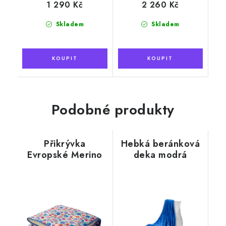
1 290 Kč
2 260 Kč
Skladem
Skladem
Podobné produkty
Přikrývka
Hebká beránková
Evropské Merino
deka modrá
140x200 cm
oboustranná,
slovanský motiv