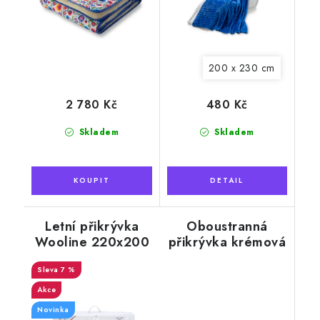
200 x 230 cm
2 780 Kč
480 Kč
Skladem
Skladem
Letní přikrývka
Oboustranná
Wooline 220x200
přikrývka krémová
cm, s výplní z ovčí
220x200 cm,
7 %
vlny
kašmír
Akce
Novinka