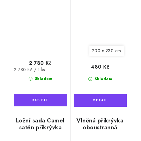
červená
200 x 230 cm
2 780 Kč
480 Kč
Měrná
2 780 Kč / 1 ks
cena:
Skladem
Skladem
Ložní sada Camel
Vlněná přikrývka
satén přikrývka
oboustranná
140x200cm +
Lumaka, 140x200