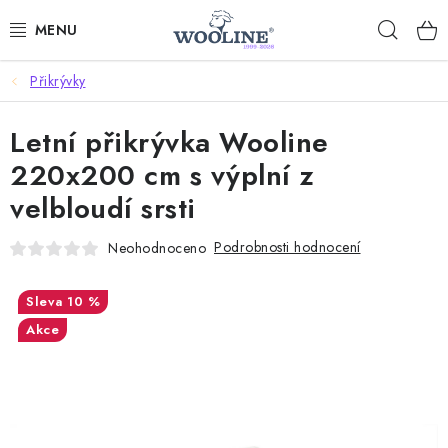
Přejít
Hleda
na
obsah
Přikrývky
AKCE %
Letní přikrývka Wooline
DÁRKOVÉ POUKAZY
220x200 cm s výplní z
OBLEČENÍ
velbloudí srsti
OBUV
Podrobnosti hodnocení
Neohodnoceno
DOMOV A SPANÍ
10 %
Akce
SAUNA A ZDRAVÍ
ZAHRADA