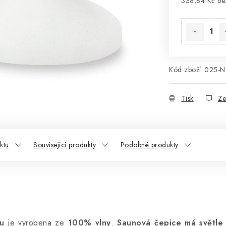
338,84 Kč b
Měrná cena
Kód zboží:
025-N
Tisk
Ze
ktu
Související produkty
Podobné produkty
u
je vyrobena ze
100% vlny
.
Saunová čepice má světle