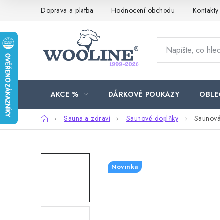
Přejít
Doprava a platba
Hodnocení obchodu
Kontakty
na
obsah
AKCE %
DÁRKOVÉ POUKAZY
OBLE
Domů
Sauna a zdraví
Saunové doplňky
Saunová
Novinka