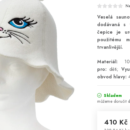
N
Veselá sauno
dodávaná s 
čepice je ur
použitému ma
trvanlivější.
Materiál:
10
pro:
děti;
Využ
obvod hlavy:
4
Skladem
410 Kč