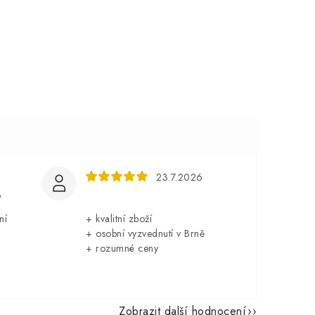
23.7.2026
6
ní
+ kvalitní zboží
+ osobní vyzvednutí v Brně
+ rozumné ceny
Zobrazit další hodnocení