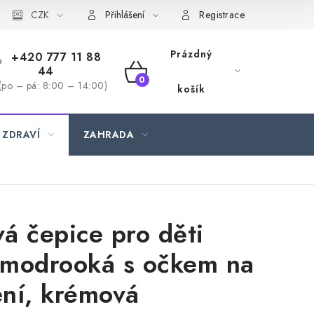
CZK
Přihlášení
Registrace
Prázdný
+420 777 11 88
44
NÁKUPNÍ
(po – pá: 8:00 – 14:00)
košík
KOŠÍK
 ZDRAVÍ
ZAHRADA
á čepice pro děti
 modrooká s očkem na
ní, krémová