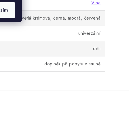
Vlna
asím
světlá krémová, černá, modrá, červená
univerzální
děti
doplněk při pobytu v sauně