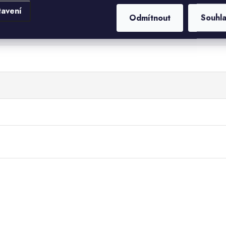
tavení
Odmítnout
Souhl
.