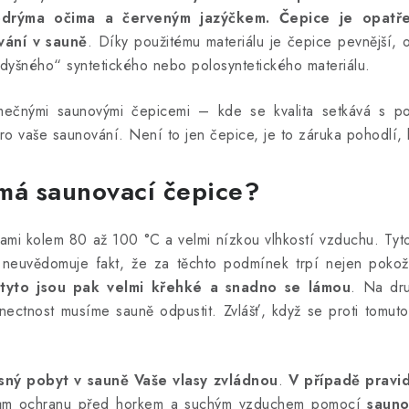
odrýma očima a červeným jazýčkem. Čepice je opatř
vání v sauně
. Díky použitému materiálu je čepice pevnější, od
dyšného“ syntetického nebo polosyntetického materiálu.
imečnými saunovými čepicemi – kde se kvalita setkává s p
 vaše saunování. Není to jen čepice, je to záruka pohodlí, kv
 má saunovací čepice?
ami kolem 80 až 100 °C a velmi nízkou vlhkostí vzduchu. Tyt
již neuvědomuje fakt, že za těchto podmínek trpí nejen poko
 tyto jsou pak velmi křehké a snadno se lámou
. Na dru
uto nectnost musíme sauně odpustit. Zvlášť, když se proti to
sný pobyt v sauně Vaše vlasy zvládnou
.
V případě pravi
asům ochranu před horkem a suchým vzduchem pomocí
sauno