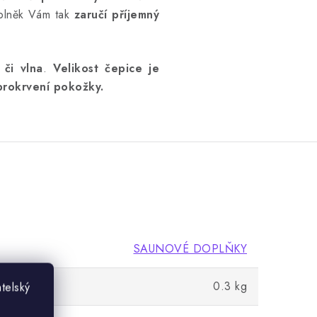
oplněk Vám tak
zaručí příjemný
 či vlna
.
Velikost čepice je
 prokrvení pokožky.
SAUNOVÉ DOPLŇKY
0.3 kg
telský