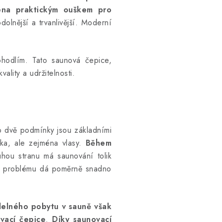
ena praktickým ouškem pro
olnější a trvanlivější.
Moderní
ohodlím. Tato saunová čepice,
ality a udržitelnosti.
o dvě podmínky jsou základními
žka, ale zejména vlasy.
Během
hou stranu má saunování tolik
muto problému dá poměrně snadno
delného pobytu v sauně však
vací čepice
.
Díky saunovací