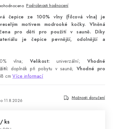
Podrobnosti hodnocení
eohodnoceno
vá čepice ze 100% vlny (filcová vlna) je
veselým motivem modrooké kočky. Vlněná
čena pro děti pro použití v sauně. Díky
teriálu je čepice pevnější, odolnější a
0% vlna;
Velikost:
univerzální;
Vhodné
ití:
doplněk při pobytu v sauně;
Vhodné pro
8 cm
Více informací
Možnosti doručení
11.8.2026
/ ks