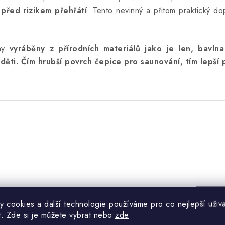
 před rizikem přehřátí
. Tento nevinný a přitom praktický d
ny
vyráběny z přírodních materiálů jako je len, bavlna
 děti. Čím hrubší povrch čepice pro saunování, tím lepší
y cookies a další technologie používáme pro co nejlepší uživa
t. Zde si je můžete vybrat nebo
zde