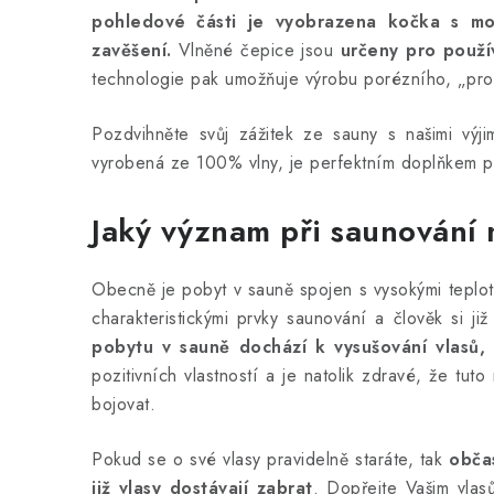
pohledové části je vyobrazena kočka s m
zavěšení.
Vlněné čepice jsou
určeny pro použí
technologie pak umožňuje výrobu porézního, „pro
Pozdvihněte svůj zážitek ze sauny s našimi výj
vyrobená ze 100% vlny, je perfektním doplňkem pro
Jaký význam při saunování
Obecně je pobyt v sauně spojen s vysokými teplot
charakteristickými prvky saunování a člověk si 
pobytu v sauně dochází k vysušování vlasů,
pozitivních vlastností a je natolik zdravé, že t
bojovat.
Pokud se o své vlasy pravidelně staráte, tak
obča
již vlasy dostávají zabrat
. Dopřejte Vašim vl