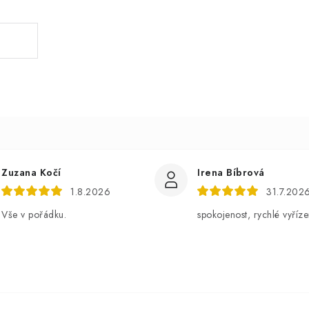
Zuzana Kočí
Irena Bíbrová
1.8.2026
31.7.202
Vše v pořádku.
spokojenost, rychlé vyříze