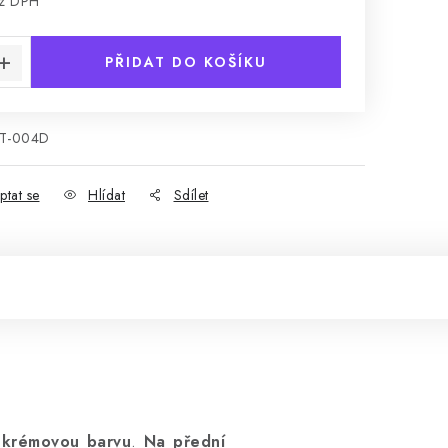
ez DPH
:
PŘIDAT DO KOŠÍKU
T-004D
ptat se
Hlídat
Sdílet
 krémovou barvu
.
Na přední