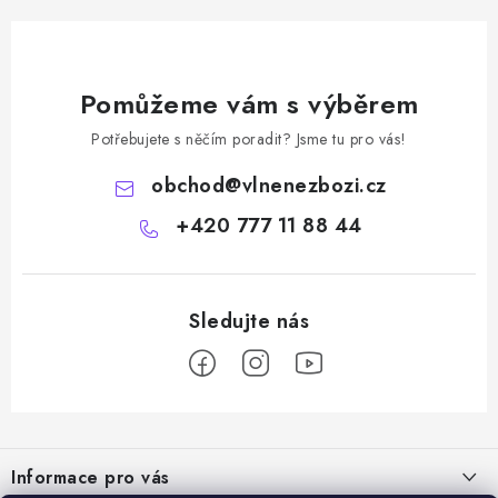
Pomůžeme vám s výběrem
Potřebujete s něčím poradit? Jsme tu pro vás!
obchod
@
vlnenezbozi.cz
+420 777 11 88 44
Z
á
Informace pro vás
p