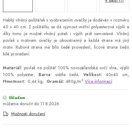
+ další (1)
Hebký vlněný polštářek s vyobrazením ovečky je dodáván v rozměru
40 x 40 cm. Z polštářku se dá vyjmout vnitřní polyesterová výplň a
díky tomu je možné vlněný potah i výplň prát samostaně. Vlněný
povlak s motivem ovečky je oboustranný a každá strana má jiný
motiv. Rubová strana má bílo šedé provedení, lícová strana šedo
bílé provedení.
Materiál:
povlak na polštář 100% novozélandská ovčí vlna, výplň
100% polyester,
Barva
: světle šedá,
Velikost:
40x40 cm
,
2
Hmotnost:
0,44 kg,
Gramáž:
480g/m
Více informací
Skladem
11.8.2026
Možnosti doručení