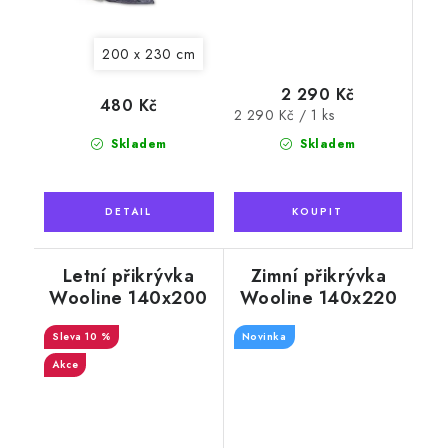
200 x 230 cm
2 290 Kč
480 Kč
Měrná
2 290 Kč / 1 ks
cena:
Skladem
Skladem
Letní přikrývka
Zimní přikrývka
Wooline 140x200
Wooline 140x220
cm, s výplní z ovčí
cm, s výplní z ovčí
10 %
vlny
Novinka
vlny
Akce