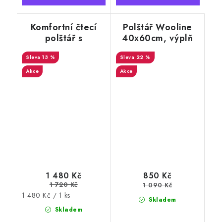
Komfortní čtecí
Polštář Wooline
polštář s
40x60cm, výplň
područkami MEGI,
100% ovčí vlna
Thumbled, šedý
13 %
22 %
Akce
Akce
1 480 Kč
850 Kč
1 720 Kč
1 090 Kč
Měrná
1 480 Kč / 1 ks
Skladem
cena:
Skladem