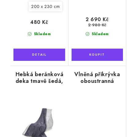
200 x 230 cm
2 690 Kč
480 Kč
2 980 Kč
Skladem
Skladem
Hebká beránková
Vlněná přikrývka
deka tmavě šedá,
oboustranná
žebrovaná
135x200 cm, zlatá
očka