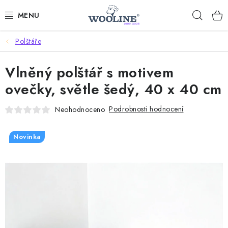
Přejít
Hleda
na
obsah
Polštáře
AKCE %
Vlněný polštář s motivem
DÁRKOVÉ POUKAZY
ovečky, světle šedý, 40 x 40 cm
OBLEČENÍ
Podrobnosti hodnocení
Neohodnoceno
OBUV
Novinka
DOMOV A SPANÍ
SAUNA A ZDRAVÍ
ZAHRADA