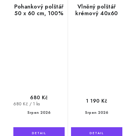
Pohankový polštář
Vlněný polštář
50 x 60 cm, 100%
krémový 40x60
bavlna
cm, kašmír
680 Kč
1 190 Kč
Měrná
680 Kč / 1 ks
cena:
Srpen 2026
Srpen 2026