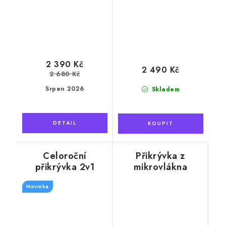
2 390 Kč
2 490 Kč
2 680 Kč
Srpen 2026
Skladem
Celoroční
Přikrývka z
přikrývka 2v1
mikrovlákna
Wooline 140x220
150x200 cm,
cm s výplní z ovčí
Novinka
měsíční třpyt
vlny