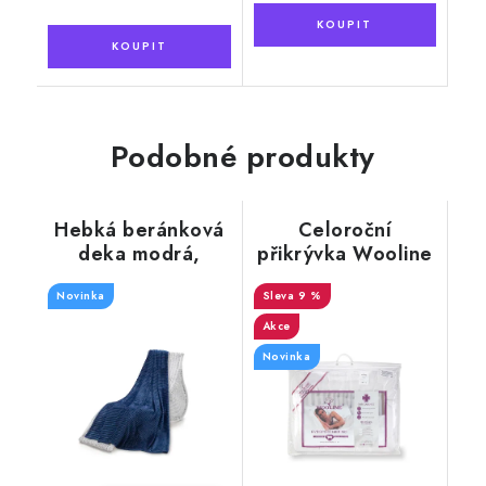
Podobné produkty
Hebká beránková
Celoroční
deka modrá,
přikrývka Wooline
žebrovaná
140x220 cm s
Novinka
výplní z ovčí vlny
9 %
Akce
Novinka