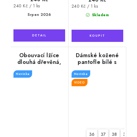
Měrná
240 Kč / 1 ks
Měrná
240 Kč / 1 ks
cena:
cena:
Srpen 2026
Skladem
Obouvací lžíce
Dámské kožené
dlouhá dřevěná,
pantofle bílé s
barva tmavý
květy, plná špička
Novinka
mahagon 74 cm
Novinka
VIDEO
36
37
38
39