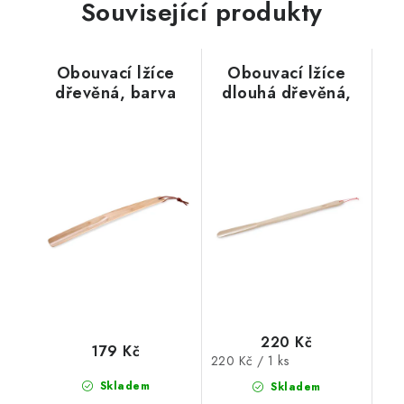
Související produkty
Obouvací lžíce
Obouvací lžíce
dřevěná, barva
dlouhá dřevěná,
přírodní
barva přírodní, 73
cm
220 Kč
179 Kč
Měrná
220 Kč / 1 ks
cena:
Skladem
Skladem