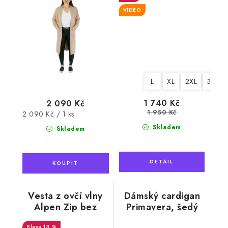
VIDEO
L
XL
2XL
3XL
1 740 Kč
2 090 Kč
1 950 Kč
Měrná
2 090 Kč / 1 ks
cena:
Skladem
Skladem
Vesta z ovčí vlny
Dámský cardigan
Alpen Zip bez
Primavera, šedý
límce světle modrá
13 %