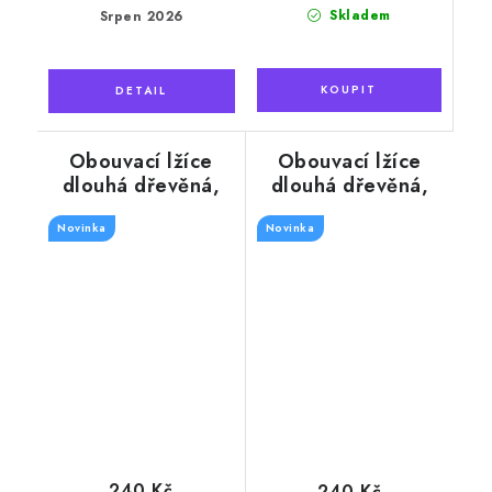
cena:
cena:
Skladem
Srpen 2026
Obouvací lžíce
Obouvací lžíce
dlouhá dřevěná,
dlouhá dřevěná,
barva přírodní 74
barva mahagon 74
Novinka
cm
Novinka
cm
240 Kč
240 Kč