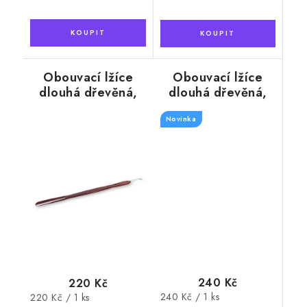
Obouvací lžíce
Obouvací lžíce
dlouhá dřevěná,
dlouhá dřevěná,
barva mahagon,
barva olše, 74 cm
73 cm
Novinka
240 Kč
220 Kč
Měrná
240 Kč / 1 ks
Měrná
220 Kč / 1 ks