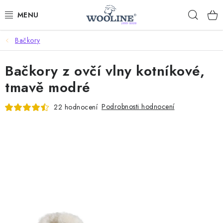
Přejít
Hleda
na
obsah
Bačkory
AKCE %
Bačkory z ovčí vlny kotníkové,
DÁRKOVÉ POUKAZY
tmavě modré
OBLEČENÍ
Podrobnosti hodnocení
22 hodnocení
OBUV
DOMOV A SPANÍ
SAUNA A ZDRAVÍ
ZAHRADA