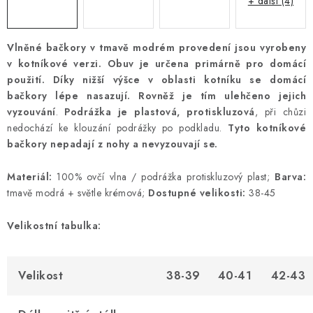
+ další (4)
Vlněné bačkory v tmavě modrém provedení jsou vyrobeny
v kotníkové verzi. Obuv je určena primárně pro domácí
použití.
Díky nižší výšce v oblasti kotníku se domácí
bačkory lépe nasazují. Rovněž je tím ulehčeno jejich
vyzouvání
.
Podrážka je plastová, protiskluzová
, při chůzi
nedochází ke klouzání podrážky po podkladu.
Tyto kotníkové
bačkory nepadají z nohy a nevyzouvají se.
Materiál:
100% ovčí vlna / podrážka protiskluzový plast;
Barva:
tmavě modrá + světle krémová;
Dostupné velikosti:
38-45
Velikostní tabulka:
Velikost
38-39
40-41
42-43