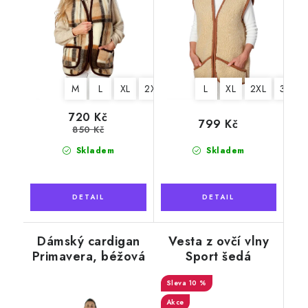
M
L
XL
2XL
3XL
L
4XL
XL
2XL
3XL
720 Kč
799 Kč
850 Kč
Skladem
Skladem
Dámský cardigan
Vesta z ovčí vlny
Primavera, béžová
Sport šedá
10 %
Akce