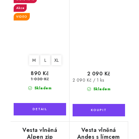
Akce
VIDEO
M
L
XL
890 Kč
2 090 Kč
1 030 Kč
Měrná
2 090 Kč / 1 ks
cena:
Skladem
Skladem
Vesta vlněná
Vesta vlněná
Alpen zip
Andes s límcem