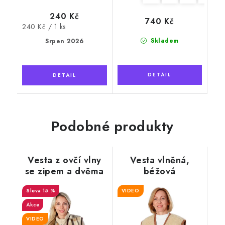
240 Kč
740 Kč
Měrná
240 Kč / 1 ks
cena:
Skladem
Srpen 2026
Podobné produkty
Vesta z ovčí vlny
Vesta vlněná,
se zipem a dvěma
béžová
kapsami,
kostkovaná
15 %
VIDEO
Akce
VIDEO