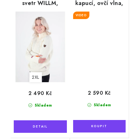
svetr WILLM,
kapucí, ovčí vlna,
krémově bílý
červené káro
VIDEO
2XL
2 590 Kč
2 490 Kč
Skladem
Skladem