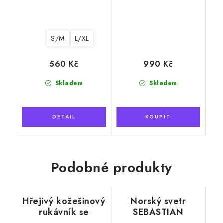
S/M
L/XL
560 Kč
990 Kč
Skladem
Skladem
Podobné produkty
Hřejivý kožešinový
Norský svetr
rukávník se
SEBASTIAN
šňůrkou, černý
zelený, 100%