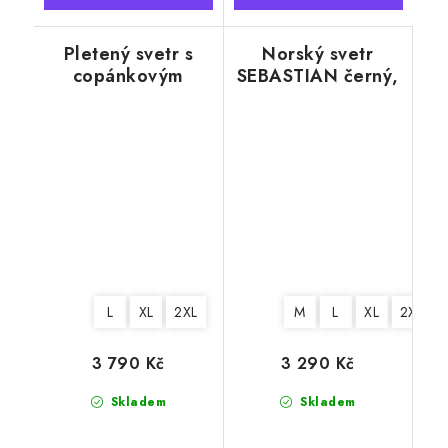
Pletený svetr s
Norský svetr
copánkovým
SEBASTIAN černý,
vzorem, HOLMSBU
100% norská vlna
krémově bílý
L
XL
2XL
M
L
XL
2XL
3 790 Kč
3 290 Kč
Skladem
Skladem