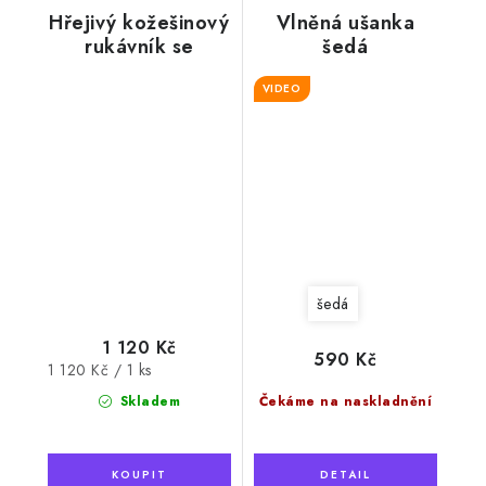
Hřejivý kožešinový
Vlněná ušanka
rukávník se
šedá
šňůrkou, šedý
VIDEO
šedá
1 120 Kč
590 Kč
Měrná
1 120 Kč / 1 ks
cena:
Skladem
Čekáme na naskladnění