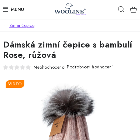
Přejít
Hleda
na
obsah
Zimní čepice
AKCE %
Dámská zimní čepice s bambulí
DÁRKOVÉ POUKAZY
Rose, růžová
OBLEČENÍ
Podrobnosti hodnocení
Neohodnoceno
OBUV
VIDEO
DOMOV A SPANÍ
SAUNA A ZDRAVÍ
ZAHRADA