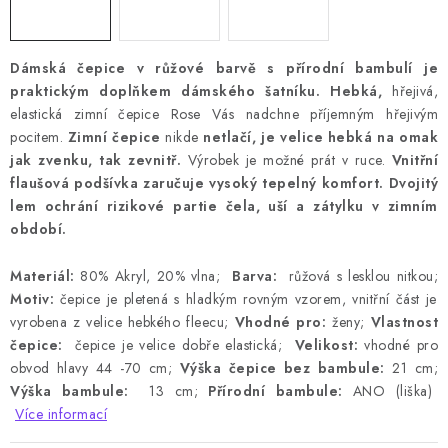
Dámská čepice v růžové barvě s přírodní bambulí je
praktickým doplňkem dámského šatníku. Hebká,
hřejivá,
elastická zimní čepice Rose Vás nadchne příjemným hřejivým
pocitem.
Zimní čepice
nikde
netlačí, je velice hebká na omak
jak zvenku, tak zevnitř.
Výrobek je možné prát v ruce.
Vnitřní
flaušová podšívka zaručuje vysoký tepelný komfort. Dvojitý
lem ochrání rizikové partie čela, uší a zátylku v zimním
období.
Materiál:
80% Akryl, 20% vlna;
Barva:
růžová s lesklou nitkou;
Motiv:
čepice je pletená s hladkým rovným vzorem, vnitřní část je
vyrobena z velice hebkého fleecu;
Vhodné pro:
ženy;
Vlastnost
čepice:
čepice je velice dobře elastická;
Velikost:
vhodné pro
obvod hlavy 44 -70 cm;
Výška čepice bez bambule:
21 cm;
Výška bambule:
13 cm;
Přírodní bambule:
ANO (liška)
Více informací