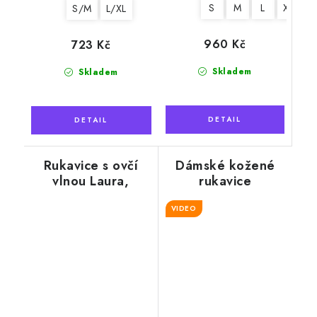
S
M
L
XL
S/M
L/XL
960 Kč
723 Kč
Skladem
Skladem
Rukavice s ovčí
Dámské kožené
vlnou Laura,
rukavice
modré
"Exclusive", černé
VIDEO
s kožešinou