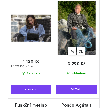
norská vlna
M
XL
1 120 Kč
3 290 Kč
Měrná
1 120 Kč / 1 ks
cena:
Skladem
Skladem
Funkční merino
Pončo Agáta s