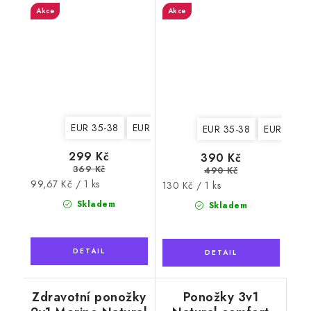
Akce
Akce
EUR 35-38
EUR 39-42
EUR 35-38
EUR 39-4
299 Kč
390 Kč
369 Kč
490 Kč
Měrná
99,67 Kč / 1 ks
Měrná
130 Kč / 1 ks
cena:
cena:
Skladem
Skladem
Zdravotní ponožky
Ponožky 3v1