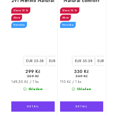
2v1 Merino Natural
Natural comfort
Wool 6 dámské,
hebké dámské 2
18 %
šedé
10 %
Akce
Akce
Novinka
Novinka
EUR 35-38
EUR 39-42
EUR 35-38
EUR 39-4
299 Kč
330 Kč
369 Kč
369 Kč
Měrná
Měrná
149,50 Kč / 1 ks
110 Kč / 1 ks
cena:
cena:
Skladem
Skladem