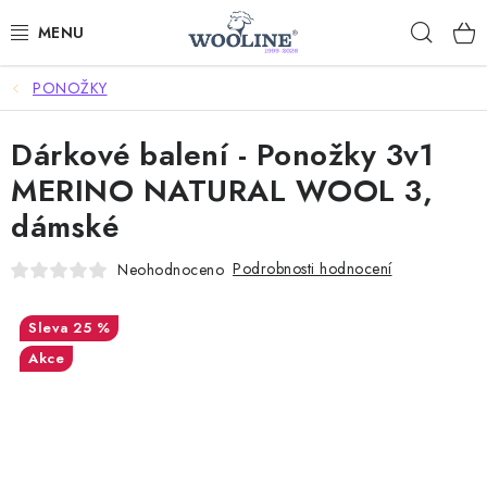
Přejít
Hleda
na
obsah
PONOŽKY
AKCE %
Dárkové balení - Ponožky 3v1
DÁRKOVÉ POUKAZY
MERINO NATURAL WOOL 3,
OBLEČENÍ
dámské
OBUV
Podrobnosti hodnocení
Neohodnoceno
DOMOV A SPANÍ
25 %
Akce
SAUNA A ZDRAVÍ
ZAHRADA