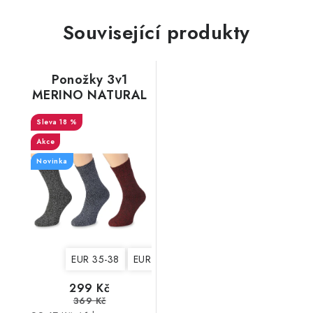
Související produkty
Ponožky 3v1
MERINO NATURAL
WOOL 3, dámské
18 %
Akce
Novinka
EUR 35-38
EUR 39-42
299 Kč
369 Kč