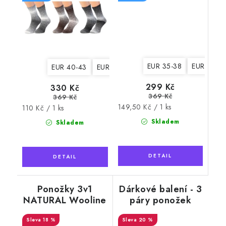
EUR 35-38
EUR 39-4
EUR 40-43
EUR 44-47
299 Kč
330 Kč
369 Kč
369 Kč
Měrná
149,50 Kč / 1 ks
Měrná
110 Kč / 1 ks
cena:
cena:
Skladem
Skladem
Ponožky 3v1
Dárkové balení - 3
NATURAL Wooline
páry ponožek
Wool 5, dámské
Merino Natural
18 %
Wool 7 dámské
20 %