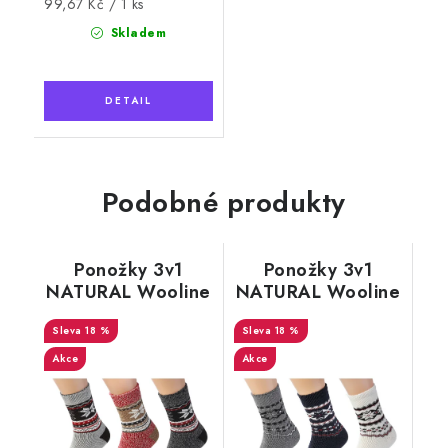
Měrná
99,67 Kč / 1 ks
cena:
Skladem
Podobné produkty
Ponožky 3v1
Ponožky 3v1
NATURAL Wooline
NATURAL Wooline
Wool 8, dámské
Wool 10, dámské
18 %
18 %
Akce
Akce