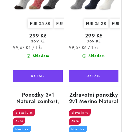
EUR 35-38
EUR 39-42
EUR 35-38
EUR 39-4
299 Kč
299 Kč
369 Kč
369 Kč
Měrná
Měrná
99,67 Kč / 1 ks
99,67 Kč / 1 ks
cena:
cena:
Skladem
Skladem
Ponožky 3v1
Zdravotní ponožky
Natural comfort,
2v1 Merino Natural
hebké, pánské 2
Wool 7 dámské,
10 %
vzorované
18 %
krémové
Akce
Akce
Novinka
Novinka