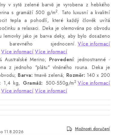
lny v sytě zelené barvě je vyrobena z hebkého
2
erina s gramáží 500 g/m
. Tato luxusní a kvalitní
ocit tepla a pohodlí, které každý člověk uvítá
počinku a relaxaci. Deka je olemována po obvodu
u lemovky jako je barva deky, aby bylo dosaženo
o barevného sjednocení.
Více informací
Více informací
Více informací
 Australské Merino;
Provedení
: jednostranné -
ena z jednoho "plátu" vlněného rouna. Deka je
obvodu;
Barva:
tmavě zelená;
Rozměr:
140 x 200
2
:
1,4 kg,
Gramáž:
500-550g/m
Více informací
Více informací
Více informací
Možnosti doručení
11.8.2026