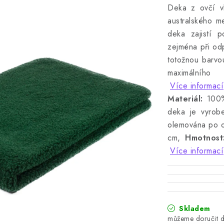
Deka z ovčí v
australského m
deka zajistí p
zejména při od
totožnou barvo
maximálníh
Více informací
Materiál:
100%
deka je vyrob
olemována po 
cm,
Hmotnost
Více informací
Skladem