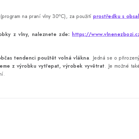
o
(program na praní vlny 30
C), za použití
prostředku s obsa
bky z vlny, naleznete zde:
https://www.vlnenezbozi.cz
občas tendenci pouštět volná vlákna
. Jedná se o přirozený
eme z výrobku vytřepat, výrobek vyvětrat
. Je možné také
ní.