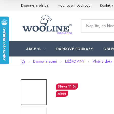
Přejít
Doprava a platba
Hodnocení obchodu
Kontakty
na
obsah
AKCE %
DÁRKOVÉ POUKAZY
OBLE
Domů
Domov a spaní
LŮŽKOVINY
Vlněné deky
11 %
Akce