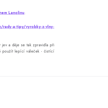
hem Lanolinu
.
/rady-a-tipy/vyrobky-z-vlny-
 jev a děje se tak zpravidla při
 použít lepící váleček - čistící