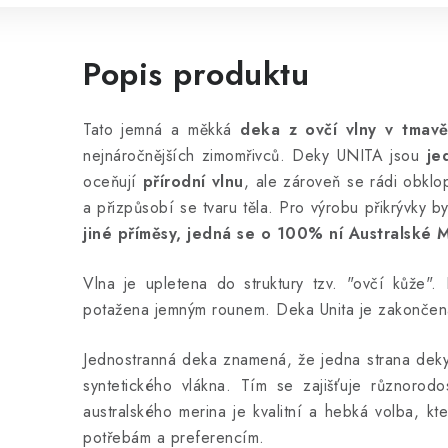
Popis produktu
Tato jemná a měkká
deka z ovčí vlny v tma
nejnáročnějších zimomřivců. Deky UNITA jsou
je
oceňují
přírodní vlnu
, ale zároveň se rádi obklo
a přizpůsobí se tvaru těla. Pro výrobu přikrývky b
jiné příměsy, jedná se o 100% ní Australské M
Vlna je upletena do struktury tzv. "ovčí kůže".
potažena jemným rounem. Deka Unita je zakončen
Jednostranná deka znamená, že jedna strana deky 
syntetického vlákna. Tím se zajišťuje různorod
australského merina je kvalitní a hebká volba, kt
potřebám a preferencím.