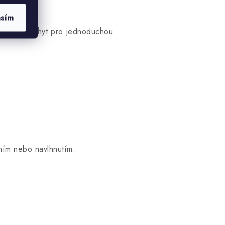
asím
ní části úchyt pro jednoduchou
ním nebo navlhnutím.