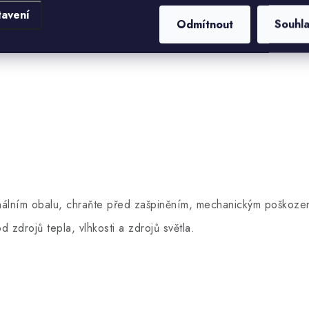
tavení
Odmítnout
Souhl
šlo k zašpinění či poškození výrobku. Taška má ve své hor
ginálním obalu, chraňte před zašpiněním, mechanickým poškoze
d zdrojů tepla, vlhkosti a zdrojů světla.