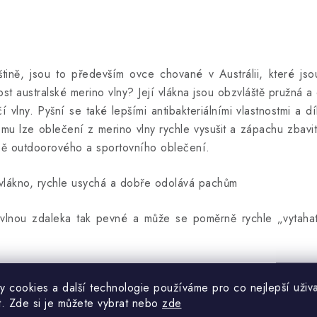
tině, jsou to především ovce chované v Austrálii, které jso
ost australské merino vlny? Její vlákna jsou obzvláště pružná a
vlny. Pyšní se také lepšími antibakteriálními vlastnostmi a dí
u lze oblečení z merino vlny rychle vysušit a zápachu zbavit k
robě outdoorového a sportovního oblečení.
é vlákno, rychle usychá a dobře odolává pachům
lnou zdaleka tak pevné a může se poměrně rychle „vytahat“
o tzv. „druhá kůže“. Je to skvělá první vrstva oblečení pro
y cookies a další technologie používáme pro co nejlepší uživa
oty. Merino vlna se také díky své jemnosti velmi dobře hodí d
t. Zde si je můžete vybrat nebo
zde