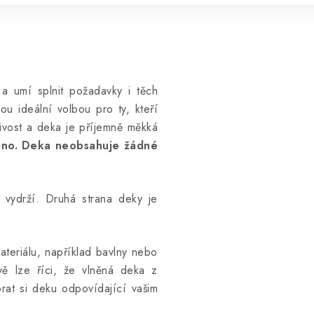
m
a umí
splnit požadavky i těch
sou ideální volbou pro ty, kteří
jivost a deka je příjemně měkká
rino. Deka neobsahuje žádné
e vydrží. Druhá strana deky je
teriálu, například bavlny nebo
vě lze říci, že vlněná deka z
brat si deku odpovídající vašim