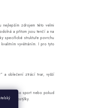
u nejlepším zdrojem této velmi
 odolná a přitom jsou tenčí a na
ky specifické struktuře povrchu
valitním vyvětráním. I pro tyto
 a oblečení ztrácí tvar, vyšší
 outdoor nebo sport nebo pokud
telský
o dětské postýlky.