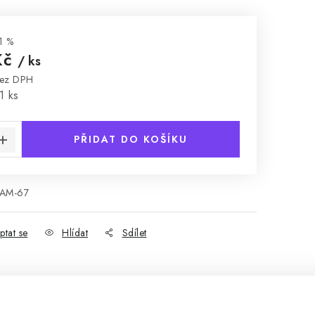
1 %
Kč
/ ks
bez DPH
:
1 ks
PŘIDAT DO KOŠÍKU
AM-67
ptat se
Hlídat
Sdílet