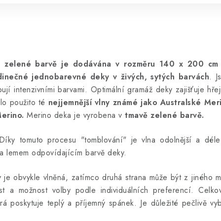
vě zelené barvě je dodávána v rozměru 140 x 200 c
dinečné jednobarevné deky v živých, sytých barvách
. J
pují intenzivními barvami. Optimální gramáž deky zajišťuje hře
ylo použito té
nejjemnější vlny známé jako Australské Me
erino.
Merino deka je vyrobena v
tmavě zelené barvě.
 Díky tomuto procesu "tomblování" je vlna odolnější a dél
a lemem odpovídajícím barvě deky.
je obvykle vlněná, zatímco druhá strana může být z jiného ma
ost a možnost volby podle individuálních preferencí. Celko
erá poskytuje teplý a příjemný spánek. Je důležité pečlivě vy