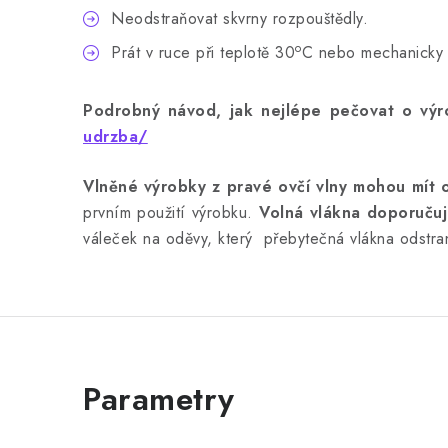
Neodstraňovat skvrny rozpouštědly.
o
Prát v ruce při teplotě 30
C nebo mechanicky 
Podrobný návod, jak nejlépe pečovat o výro
udrzba/
Vlněné výrobky z pravé ovčí vlny mohou mít 
prvním použití výrobku.
Volná vlákna doporučuj
váleček na oděvy, který přebytečná vlákna odstra