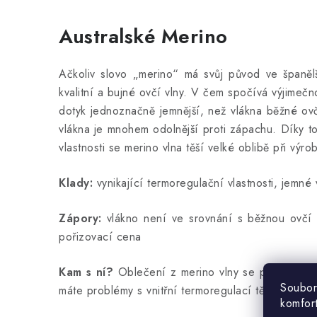
Australské Merino
Ačkoliv slovo „merino“ má svůj původ ve španělš
kvalitní a bujné ovčí vlny. V čem spočívá výjimečn
dotyk jednoznačně jemnější, než vlákna běžné ovčí 
vlákna je mnohem odolnější proti zápachu. Díky tom
vlastnosti se merino vlna těší velké oblibě při vý
Klady:
vynikající termoregulační vlastnosti, jemn
Zápory:
vlákno není ve srovnání s běžnou ovčí v
pořizovací cena
Kam s ní?
Oblečení z merino vlny se používá jak
Soubor
máte problémy s vnitřní termoregulací tělesné tepl
komfor