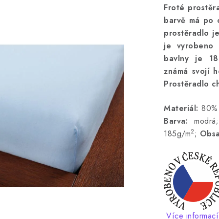
Froté prostěr
barvě má po 
prostěradlo j
je vyrobeno
bavlny je 1
známá svojí h
Prostěradlo ch
Materiál:
80% 
Barva:
modrá
2
185g/m
;
Obsa
Více informací