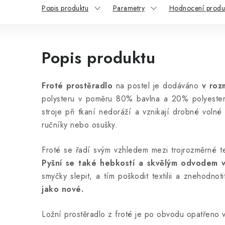
Popis produktu
Parametry
Hodnocení produ
Popis produktu
Froté prostěradlo
na postel je dodáváno
v roz
polysteru v poměru 80% bavlna a 20% polyester.
stroje při tkaní nedoráží a vznikají drobné vol
ručníky nebo osušky.
Froté se řadí svým vzhledem mezi trojrozměrné te
Pyšní se také hebkostí a skvělým odvodem v
smyčky slepit, a tím poškodit textilii a znehodnotit
jako nové.
Ložní prostěradlo z froté je po obvodu opatřeno vy