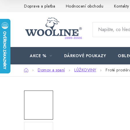
Přejít
Doprava a platba
Hodnocení obchodu
Kontakty
na
obsah
AKCE %
DÁRKOVÉ POUKAZY
OBLE
Domů
Domov a spaní
LŮŽKOVINY
Froté prostě