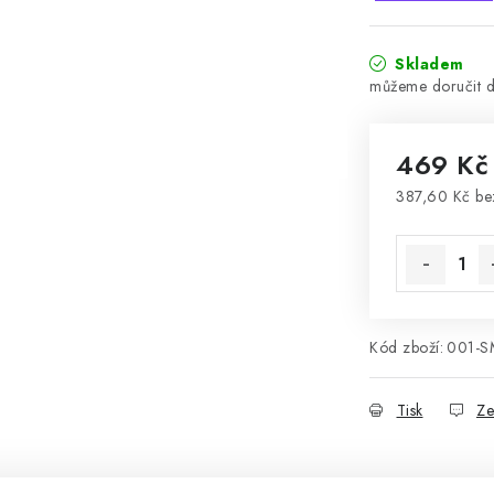
Skladem
469 K
387,60 Kč b
Měrná cena
Kód zboží:
001-S
Tisk
Ze