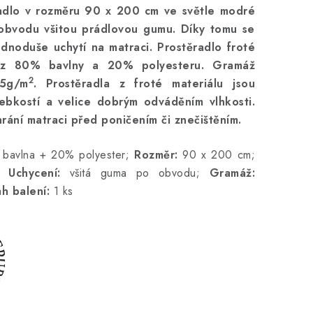
adlo v rozměru 90 x 200 cm ve světle modré
obvodu všitou prádlovou gumu. Díky tomu se
ednoduše uchytí na matraci. Prostěradlo froté
 z 80% bavlny a 20% polyesteru. Gramáž
2
85g/m
. Prostěradla z froté materiálu jsou
ebkostí a velice dobrým odváděním vlhkosti.
rání matraci před poničením či znečištěním.
bavlna + 20% polyester;
Rozměr:
90 x 200 cm;
;
Uchycení:
všitá guma po obvodu;
Gramáž:
h balení:
1 ks