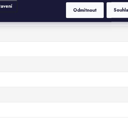
tavení
Odmítnout
Souhl