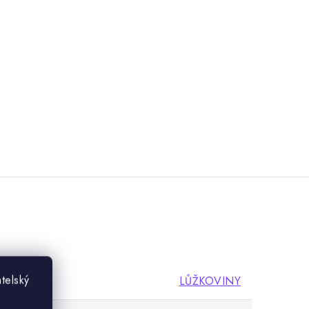
telský
LŮŽKOVINY