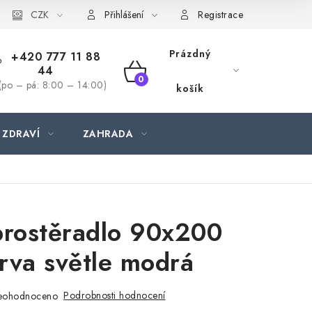
CZK
Přihlášení
Registrace
Prázdný
+420 777 11 88
44
NÁKUPNÍ
(po – pá: 8:00 – 14:00)
košík
KOŠÍK
 ZDRAVÍ
ZAHRADA
prostěradlo 90x200
rva světle modrá
Podrobnosti hodnocení
eohodnoceno