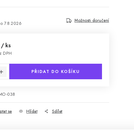
Možnosti doručení
7.8.2026
č
/ ks
ez DPH
:
PŘIDAT DO KOŠÍKU
MO-038
ptat se
Hlídat
Sdílet