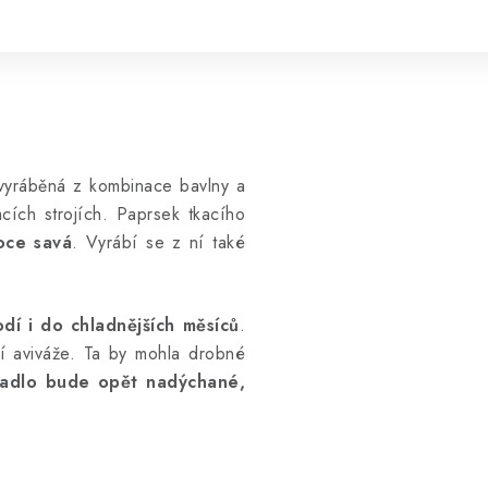
 vyráběná z kombinace bavlny a
ích strojích. Paprsek tkacího
soce savá
. Vyrábí se z ní také
odí i do chladnějších měsíců
.
í aviváže. Ta by mohla drobné
ěradlo bude opět nadýchané,