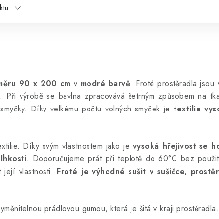
ktu
měru 90 x 200 cm
v
modré barvě
.
Froté prostěradla jsou
 Při výrobě se bavlna zpracovává šetrným způsobem na tkac
né smyčky. Díky velkému počtu volných smyček je
textilie vy
xtilie. Díky svým vlastnostem jako je
vysoká hřejivost se h
lhkosti
. Doporučujeme prát při teplotě do 60°C bez použit
 její vlastnosti.
Froté je výhodné sušit v sušičce, prost
měnitelnou prádlovou gumou, která je šitá v kraji prostěradla.