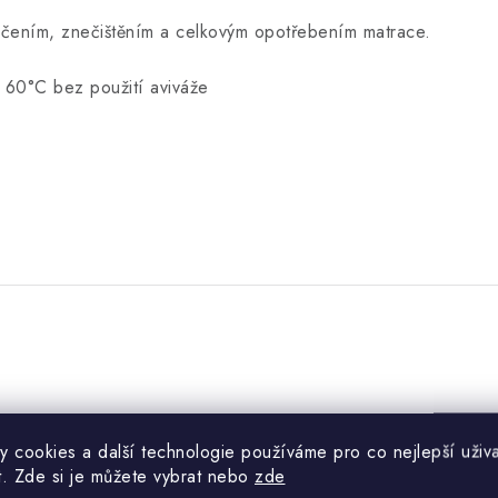
ičením, znečištěním a celkovým opotřebením matrace.
a 60
°C bez použití aviváže
y cookies a další technologie používáme pro co nejlepší uživa
t. Zde si je můžete vybrat nebo
zde