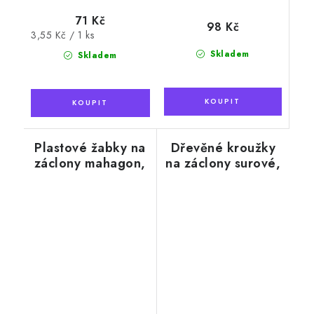
71 Kč
98 Kč
Měrná
3,55 Kč / 1 ks
cena:
Skladem
Skladem
Plastové žabky na
Dřevěné kroužky
záclony mahagon,
na záclony surové,
s háčkem
nelakované