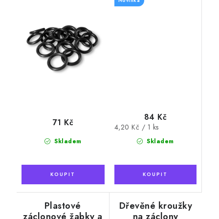
Novinka
84 Kč
71 Kč
Měrná
4,20 Kč / 1 ks
cena:
Skladem
Skladem
Plastové
Dřevěné kroužky
záclonové žabky a
na záclony