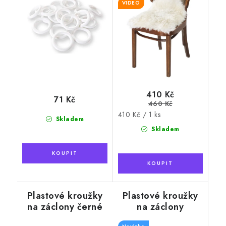
VIDEO
410 Kč
71 Kč
460 Kč
Měrná
410 Kč / 1 ks
Skladem
cena:
Skladem
Plastové kroužky
Plastové kroužky
na záclony černé
na záclony
průhledné