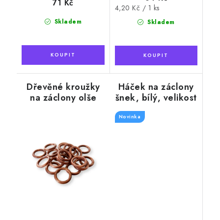
71 Kč
Měrná
4,20 Kč / 1 ks
cena:
Skladem
Skladem
Dřevěné kroužky
Háček na záclony
na záclony olše
šnek, bílý, velikost
10x28mm, 100ks v
Novinka
balení