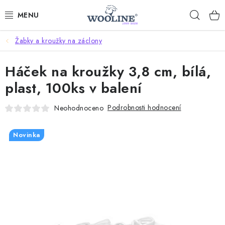
Přejít
Hleda
na
obsah
Žabky a kroužky na záclony
AKCE %
Háček na kroužky 3,8 cm, bílá,
DÁRKOVÉ POUKAZY
plast, 100ks v balení
OBLEČENÍ
Podrobnosti hodnocení
Neohodnoceno
OBUV
Novinka
DOMOV A SPANÍ
SAUNA A ZDRAVÍ
ZAHRADA