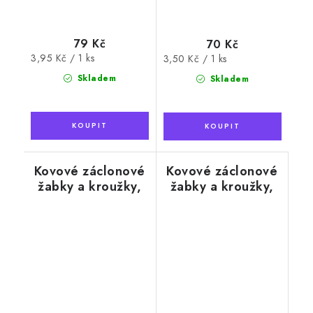
79 Kč
70 Kč
Měrná
3,95 Kč / 1 ks
Měrná
3,50 Kč / 1 ks
cena:
cena:
Skladem
Skladem
Kovové záclonové
Kovové záclonové
žabky a kroužky,
žabky a kroužky,
černé
mosaz