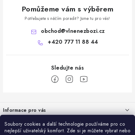
Pomůžeme vám s výběrem
Potřebujete s něčím poradit? Jsme tu pro vás!
obchod
@
vlnenezbozi.cz
+420 777 11 88 44
Z
á
Informace pro vás
p
a
Doprava a platba
Soubory cookies a další technologie používáme pro co
Vše o nákupu
t
nejlepší uživatelský komfort. Zde si je můžete vybrat nebo
Hodnocení obchodu