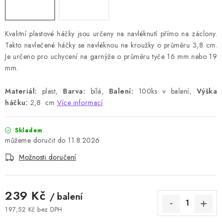
Kvalitní plastové háčky jsou určeny na navléknutí přímo na záclony.
Takto navlečené háčky se navléknou na kroužky o průměru 3,8 cm.
Je určeno pro uchycení na garnýže o průměru tyče 16 mm nebo 19
mm.
Materiál:
plast,
Barva:
bílá,
Balení:
100ks v balení,
Výška
háčku:
2,8 cm
Více informací
Skladem
11.8.2026
Možnosti doručení
239 Kč
/ balení
197,52 Kč bez DPH
Měrná cena: