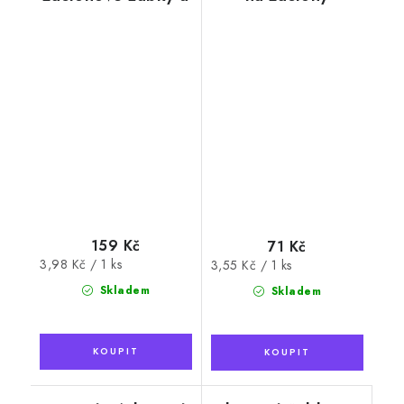
kroužky pro
borovice
garnýže Ø 16mm,
dub
159 Kč
71 Kč
Měrná
3,98 Kč / 1 ks
Měrná
3,55 Kč / 1 ks
cena:
cena:
Skladem
Skladem