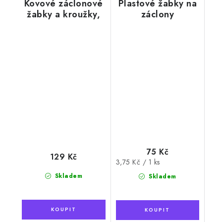
Kovové záclonové
Plastové žabky na
žabky a kroužky,
záclony
bílé
průhledné, s
háčkem
75 Kč
129 Kč
Měrná
3,75 Kč / 1 ks
cena:
Skladem
Skladem