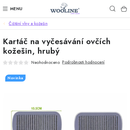
Přejít
Hleda
na
obsah
Čištění vlny a kožešin
AKCE %
Kartáč na vyčesávání ovčích
DÁRKOVÉ POUKAZY
kožešin, hrubý
OBLEČENÍ
Podrobnosti hodnocení
Neohodnoceno
OBUV
Novinka
DOMOV A SPANÍ
SAUNA A ZDRAVÍ
ZAHRADA