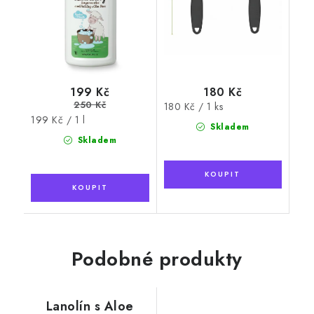
199 Kč
180 Kč
250 Kč
Měrná
180 Kč / 1 ks
Měrná
199 Kč / 1 l
cena:
Skladem
cena:
Skladem
Podobné produkty
Lanolín s Aloe