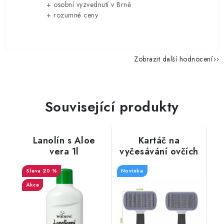
+ osobní vyzvednutí v Brně
+ rozumné ceny
Zobrazit další hodnocení
Související produkty
Lanolín s Aloe
Kartáč na
vera 1l
vyčesávání ovčích
kožešin, jemný
20 %
Novinka
Akce