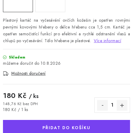
Plastový kartáč na vyčesávání ovčích kožešin je opatřen rovnými
pevnými kovovými hřebeny o délce hřebenu cca 1,5 cm. Kartáč je
opatřen samočistící funkcí pro efektivní a rychlé odstranění vlasů a
chlupů po vyčesávání. Tělo hřebene je plastové.
Více informací
Skladem
10.8.2026
Možnosti doručení
180 Kč
/ ks
148,76 Kč bez DPH
Měrná cena:
180 Kč / 1 ks
PŘIDAT DO KOŠÍKU