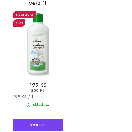
vera 1l
20 %
Akce
199 Kč
250 Kč
Měrná
199 Kč / 1 l
cena:
Skladem