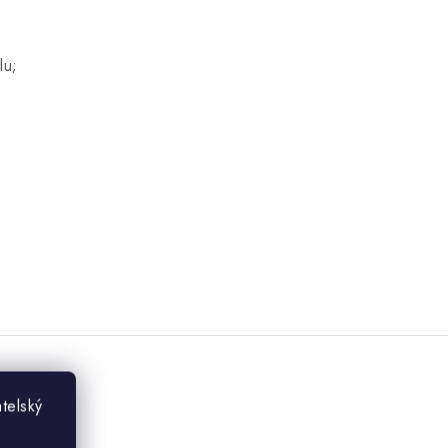
lu;
telský