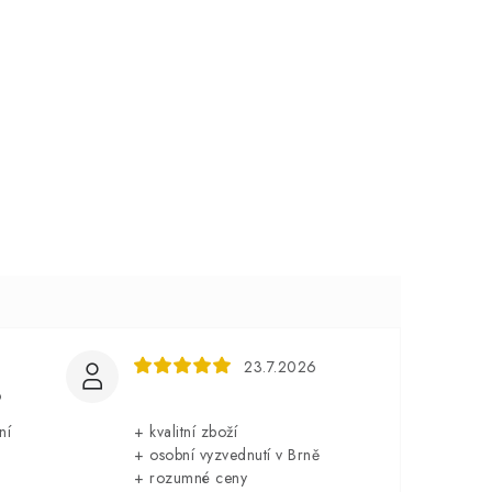
23.7.2026
6
ní
+ kvalitní zboží
+ osobní vyzvednutí v Brně
+ rozumné ceny