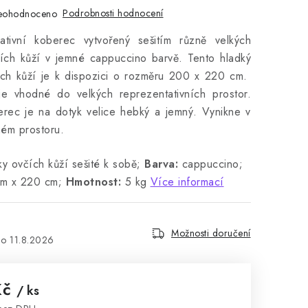
Podrobnosti hodnocení
eohodnoceno
ativní koberec vytvořený sešitím různě velkých
ích kůží v jemné cappuccino barvě. Tento hladký
ch kůží je k dispozici o rozměru 200 x 220 cm.
je vhodné do velkých reprezentativních prostor.
rec je na dotyk velice hebký a jemný. Vynikne v
ém prostoru.
y ovčích kůží sešité k sobě;
Barva:
cappuccino;
m x 220 cm;
Hmotnost:
5 kg
Více informací
Možnosti doručení
11.8.2026
Kč
/ ks