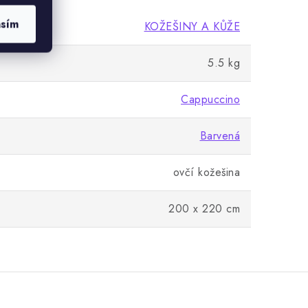
asím
KOŽEŠINY A KŮŽE
5.5 kg
Cappuccino
Barvená
ovčí kožešina
200 x 220 cm