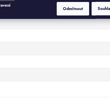
tavení
Odmítnout
Souhl