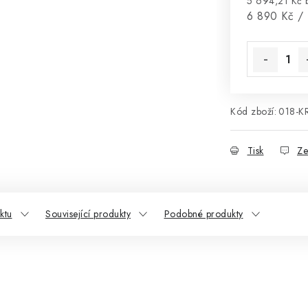
5 694,21 Kč
Měrná cena
6 890 Kč / 
Kód zboží:
018-K
Tisk
Ze
ktu
Související produkty
Podobné produkty