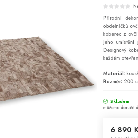
N
Přírodní dekor
obdelníčků ovč
koberec z ovčí
Jeho umístění 
Designový kobe
každém otevřen
Materiál:
kousk
Rozměr:
200 c
Skladem
6 890 