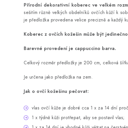
Přírodní dekorativní koberec ve velkém roz
sešitím různě velkých obdelníků ovčích kůží k sob
je předložka provedena velice precizně a každý kus
Koberec z ovčích kožešin může být jedinečn
Barevné provedení je cappuccino barva.
Celkový rozměr předložky je 200 cm, celková šíř
Je určena jako předložka na zem.
Jak o ovčí kožešinu pečovat:
vlas ovčí kůže je dobré cca 1 x za 14 dní pro
1 x týdně kůži protřepat, aby se postavil vlas;
1 x za 14 dní je vhodné kůži větrat na čerstv