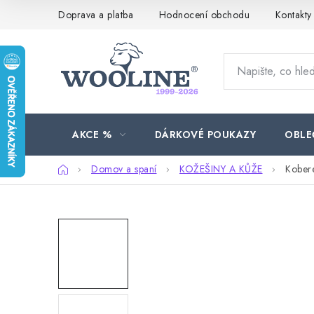
Přejít
Doprava a platba
Hodnocení obchodu
Kontakty
na
obsah
AKCE %
DÁRKOVÉ POUKAZY
OBLE
Domů
Domov a spaní
KOŽEŠINY A KŮŽE
Kobere