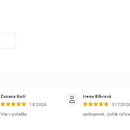
.
Zuzana Kočí
Irena Bíbrová
1.8.2026
31.7.202
Vše v pořádku.
spokojenost, rychlé vyříze