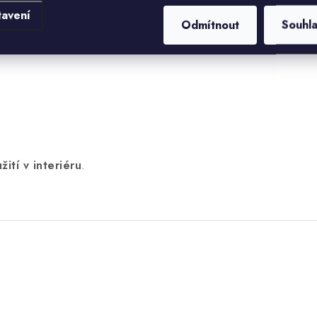
tavení
Odmítnout
Souhl
žití v interiéru
.