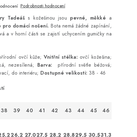
Podrobnosti hodnocení
hodnocení
ory Tadeáš
s kožešinou jsou
pevné, měkké
a
é pro domácí nošení.
Bota nemá žádné zapínání,
á a v horní části se zajistí uchycením gumičky na
írodní ovčí kůže;
Vnitřní stélka:
ovčí kožešina;
á, nezesílená;
Barva:
přírodní světle béžová;
ací, do interiéru;
Dostupné velikosti:
38 - 46
tí
38
39
40
41
42
43
44
45
46
25,2
26,2
27,0
27,5
28,2
28,8
29,5
30,5
31,3