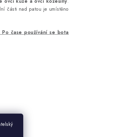
e ovčí kůže a ovčí kožešiny
.
í části nad patou je umístěno
. Po čase používání se bota
telský