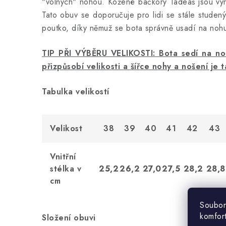
"volných" nohou. Kožené bačkory Tadeáš jsou vy
Tato obuv se doporučuje pro lidi se stále stud
poutko, díky němuž se bota správně usadí na noh
TIP PŘI VÝBĚRU VELIKOSTI: Bota sedí na nohu
přizpůsobí velikosti a šířce nohy a nošení je 
Tabulka velikostí
Velikost
38
39
40
41
42
43
Vnitřní
stélka v
25,2
26,2
27,0
27,5
28,2
28,8
cm
Soubor
komfor
Složení obuvi