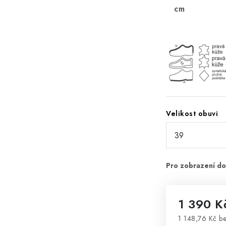
cm
Velikost obuvi
1 390 
1 148,76 Kč b