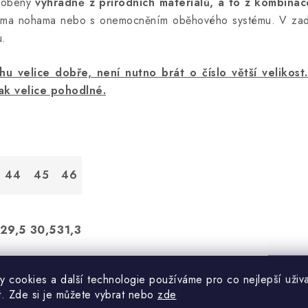
robeny
výhradně z přírodních materiálů, a to z kombinac
enýma nohama nebo s onemocněním oběhového systému. V zadn
u.
 velice dobře, není nutno brát o číslo větší velikost
tak velice pohodlné.
44
45
46
29,5
30,5
31,3
y cookies a další technologie používáme pro co nejlepší uživa
t. Zde si je můžete vybrat nebo
zde