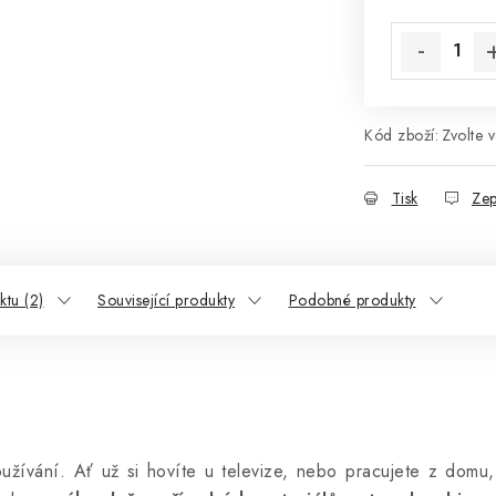
Měrná cena:
Kód zboží:
Zvolte v
Tisk
Zep
tu (2)
Související produkty
Podobné produkty
ívání. Ať už si hovíte u televize, nebo pracujete z domu, 