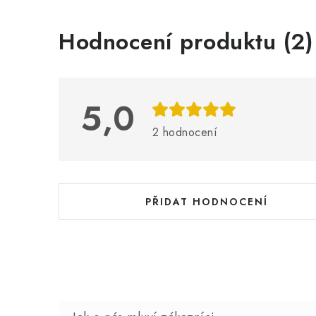
V
Hodnocení produktu (2)
ý
p
i
5,0
s
2 hodnocení
h
o
d
PŘIDAT HODNOCENÍ
n
o
c
e