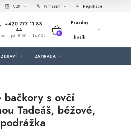
CZK
Přihlášení
Registrace
Prázdný
+420 777 11 88
44
NÁKUPNÍ
(po – pá: 8:00 – 14:00)
košík
KOŠÍK
 ZDRAVÍ
ZAHRADA
 bačkory s ovčí
nou Tadeáš, béžové,
podrážka