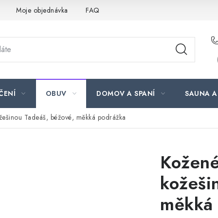
Moje objednávka
FAQ
ČENÍ
OBUV
DOMOV A SPANÍ
SAUNA A
ožešinou Tadeáš, béžové, měkká podrážka
Kožené
kožeši
měkká 