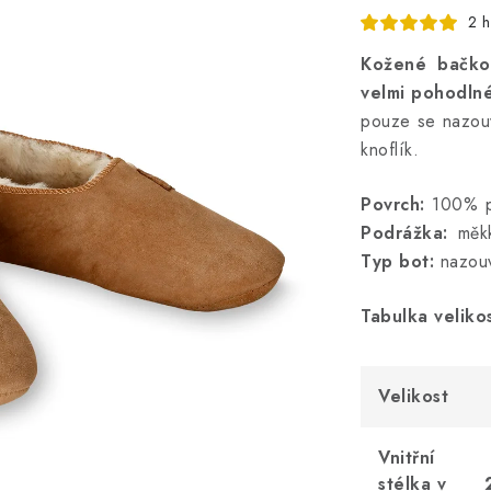
2 
Kožené bačk
velmi pohodln
pouze se nazouv
knoflík.
Povrch:
100% př
Podrážka:
měkk
Typ bot:
nazouv
Tabulka velikos
Velikost
Vnitřní
stélka v