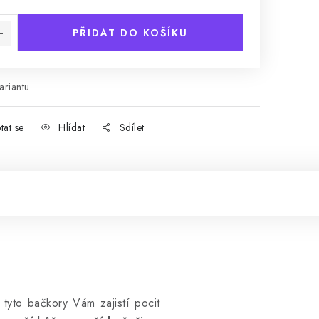
PŘIDAT DO KOŠÍKU
ariantu
tat se
Hlídat
Sdílet
tyto bačkory Vám zajistí pocit