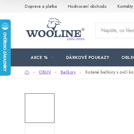
Přejít
Doprava a platba
Hodnocení obchodu
Kontakty
na
obsah
AKCE %
DÁRKOVÉ POUKAZY
OBLE
Domů
OBUV
Bačkory
Kožené bačkory s ovčí k