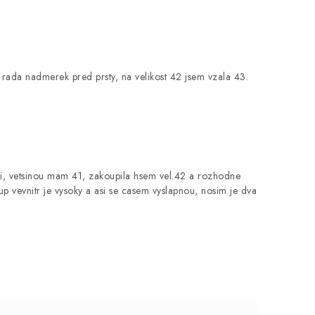
rada nadmerek pred prsty, na velikost 42 jsem vzala 43.
nsi, vetsinou mam 41, zakoupila hsem vel.42 a rozhodne
up vevnitr je vysoky a asi se casem vyslapnou, nosim je dva