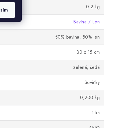
0.2 kg
asím
Bavlna / Len
50% bavlna, 50% len
30 x 15 cm
zelená, šedá
Sovičky
0,200 kg
1 ks
ANO