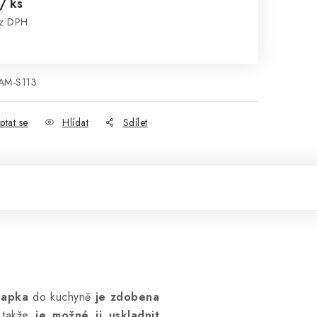
/ ks
ez DPH
:
AM-S113
ptat se
Hlídat
Sdílet
ňapka
do kuchyně
je zdobena
 takže
je možné ji uskladnit