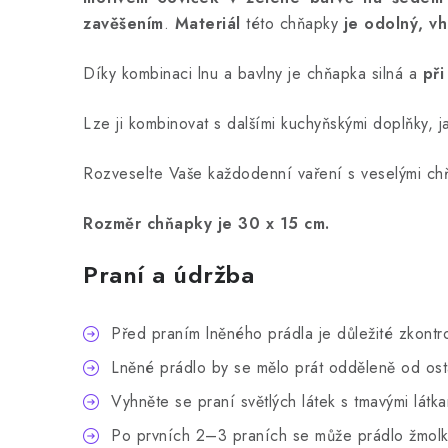
zavěšením
.
Materiál
této chňapky
je
odolný,
vh
Díky kombinaci lnu a bavlny je chňapka silná a
při
Lze ji kombinovat s dalšími kuchyňskými doplňky, 
Rozveselte Vaše každodenní vaření s veselými chň
Rozměr chňapky je 30 x 15 cm.
Praní a údržba
Před praním lněného prádla je důležité zkontro
Lněné prádlo by se mělo prát odděleně od osta
Vyhněte se praní světlých látek s tmavými látka
Po prvních 2–3 praních se může prádlo žmolk