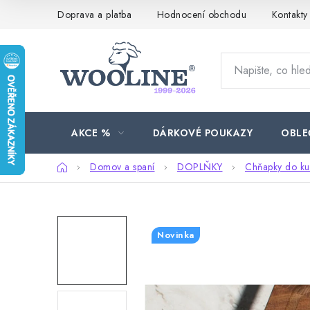
Přejít
Doprava a platba
Hodnocení obchodu
Kontakty
na
obsah
AKCE %
DÁRKOVÉ POUKAZY
OBLE
Domů
Domov a spaní
DOPLŇKY
Chňapky do ku
Novinka