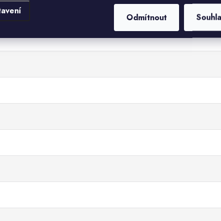
tavení
Odmítnout
Souhl