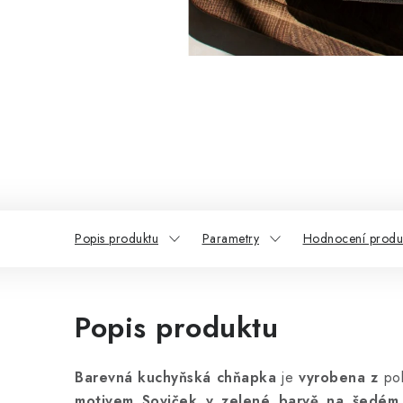
Popis produktu
Parametry
Hodnocení produ
Popis produktu
Barevná kuchyňská chňapka
je
vyrobena
z
pol
motivem Soviček v zelené barvě na šedém