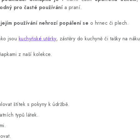
odný pro časté používání
a praní.
 jejím používání nehrozí popálení se
o hrnec či plech.
jako jsou
kuchyňské utěrky
, zástěry do kuchyně či tašky na nák
apkami z naší kolekce.
lovat štítek s pokyny k údržbě.
tních typů látek.
mi.
ovat.