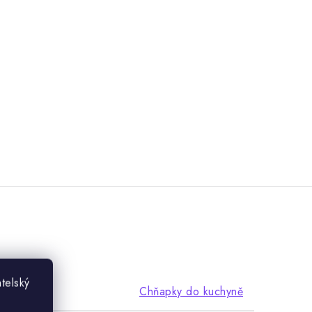
telský
Chňapky do kuchyně