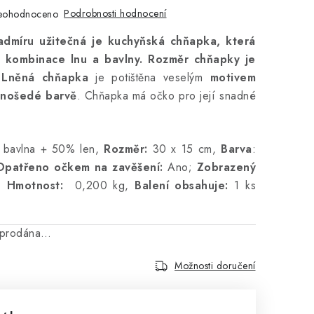
Podrobnosti hodnocení
eohodnoceno
admíru užitečná je kuchyňská chňapka, která
 kombinace lnu a bavlny. Rozměr chňapky je
 Lněná chňapka
je potištěna veselým
motivem
enošedé barvě
. Chňapka má očko pro její snadné
bavlna + 50% len,
Rozměr:
30 x 15 cm,
Barva
:
Opatřeno očkem na zavěšení:
Ano;
Zobrazený
y;
Hmotnost:
0,200 kg,
Balení obsahuje:
1 ks
vyprodána…
Možnosti doručení