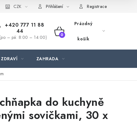
CZK
Přihlášení
Registrace
Prázdný
+420 777 11 88
44
NÁKUPNÍ
(po – pá: 8:00 – 14:00)
košík
KOŠÍK
 ZDRAVÍ
ZAHRADA
cm
 chňapka do kuchyně
enými sovičkami, 30 x