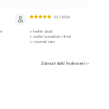
23.7.2026
6
ní
+ kvalitní zboží
+ osobní vyzvednutí v Brně
+ rozumné ceny
Zobrazit další hodnocení