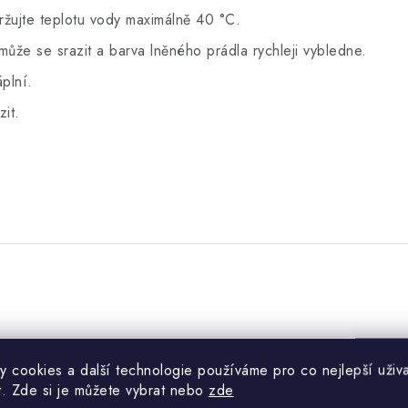
ržujte teplotu vody maximálně 40 °C.
 může se srazit a barva lněného prádla rychleji vybledne.
plní.
it.
y cookies a další technologie používáme pro co nejlepší uživa
t. Zde si je můžete vybrat nebo
zde