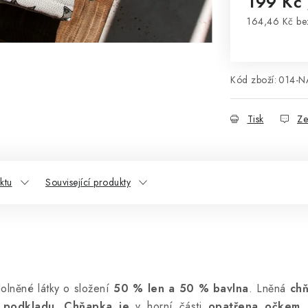
199 Kč
164,46 Kč b
Měrná cena
Kód zboží:
014-N
Tisk
Ze
ktu
Související produkty
olněné látky o složení
50 % len a 50 % bavlna
. Lněná
ch
 podkladu. Chňapka je
v horní části
opatřena očkem
,