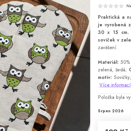
N
Praktická a n
je vyrobená z
30 x 15 cm.
soviček v zel
zavěšení.
Materiál:
50% 
zelená, šedá;
motiv:
Sovičk
Více informací
Položka byla 
Srpen 2026