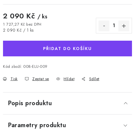
2 090 Kč
/ ks
1 727,27 Kč bez DPH
Měrná cena:
2 090 Kč / 1 ks
PŘIDAT DO KOŠÍKU
Kód zboží:
008-ELU-009
Tisk
Zeptat se
Hlídat
Sdílet
Popis produktu
Parametry produktu