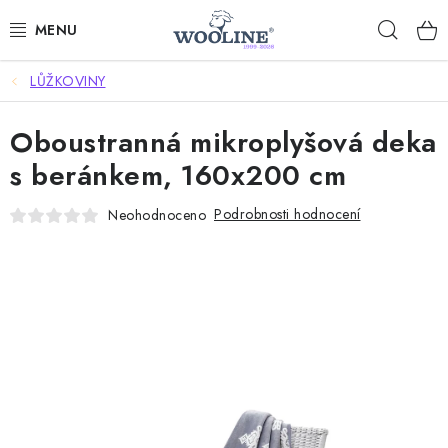
Přejít
Hleda
na
obsah
LŮŽKOVINY
AKCE %
Oboustranná mikroplyšová deka
DÁRKOVÉ POUKAZY
s beránkem, 160x200 cm
OBLEČENÍ
Podrobnosti hodnocení
Neohodnoceno
OBUV
DOMOV A SPANÍ
SAUNA A ZDRAVÍ
ZAHRADA