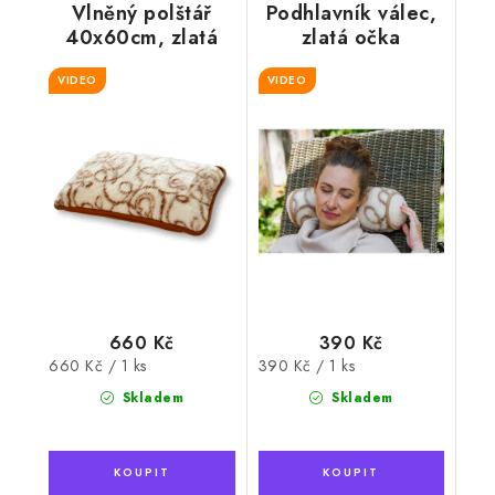
Vlněný polštář
Podhlavník válec,
40x60cm, zlatá
zlatá očka
očka
VIDEO
VIDEO
660 Kč
390 Kč
Měrná
Měrná
660 Kč / 1 ks
390 Kč / 1 ks
cena:
cena:
Skladem
Skladem