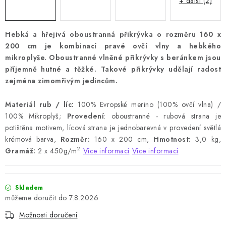
+ další (2)
Hebká a hřejivá oboustranná přikrývka o rozměru 160 x
200 cm je kombinací pravé ovčí vlny a hebkého
mikroplyše. Oboustranné vlněné přikrývky s beránkem jsou
příjemně hutné a těžké. Takové přikrývky udělají radost
zejména zimomřivým jedincům.
Materiál rub / líc:
100% Evropské merino (100% ovčí vlna) /
100% Mikroplyš;
Provedení
: oboustranné - rubová strana je
potištěna motivem, lícová strana je jednobarevná v provedení světlá
krémová barva,
Rozměr:
160 x 200 cm,
Hmotnost:
3,0 kg,
2
Gramáž:
2 x 450g/m
Více informací
Více informací
Skladem
7.8.2026
Možnosti doručení