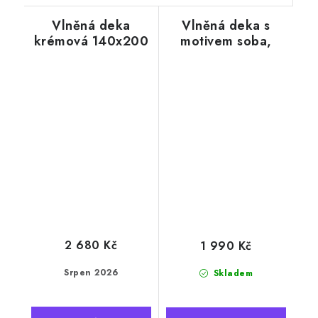
Vlněná deka
Vlněná deka s
krémová 140x200
motivem soba,
cm, kašmír
zelenobílá, 130 x
200 cm
2 680 Kč
1 990 Kč
Srpen 2026
Skladem