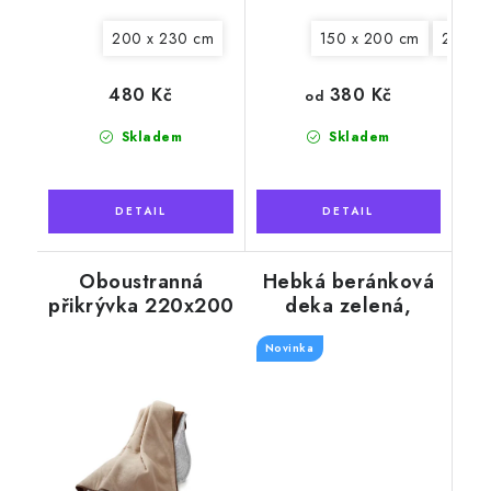
200 x 230 cm
150 x 200 cm
200 x
380 Kč
480 Kč
od
Skladem
Skladem
Oboustranná
Hebká beránková
přikrývka 220x200
deka zelená,
cm, camel
žebrovaná
Novinka