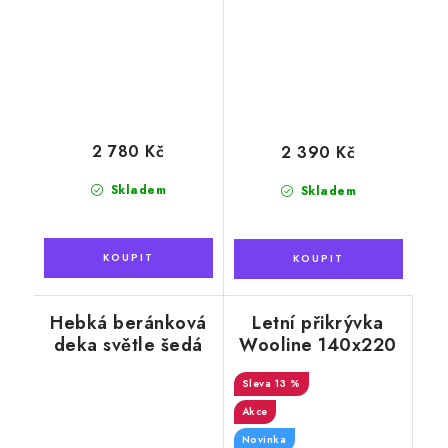
2 780 Kč
2 390 Kč
Skladem
Skladem
Hebká beránková
Letní přikrývka
deka světle šedá
Wooline 140x220
cm, s výplní z ovčí
13 %
vlny
Akce
Novinka