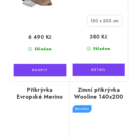
150 x 200 cm
380 Kč
6 490 Kč
Skladem
Skladem
Přikrývka
Zimní přikrývka
Evropské Merino
Wooline 140x200
140x200 cm
cm, s výplní z ovčí
oboustranná, šedá
Novinka
vlny
s motivem peříček