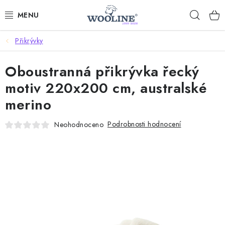
Přejít
Hleda
na
obsah
Přikrývky
AKCE %
Oboustranná přikrývka řecký
DÁRKOVÉ POUKAZY
motiv 220x200 cm, australské
OBLEČENÍ
merino
OBUV
Podrobnosti hodnocení
Neohodnoceno
DOMOV A SPANÍ
SAUNA A ZDRAVÍ
ZAHRADA