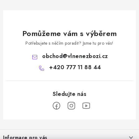
Pomůžeme vám s výběrem
Potřebujete s něčím poradit? Jsme tu pro vás!
obchod
@
vlnenezbozi.cz
+420 777 11 88 44
Z
á
Informace pro vás