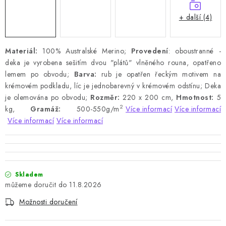
+ další (4)
Materiál:
100% Australské Merino;
Provedení
: oboustranné -
deka je vyrobena sešitím dvou "plátů" vlněného rouna, opatřeno
lemem po obvodu;
Barva:
rub je opatřen řeckým motivem na
krémovém podkladu, líc je jednobarevný v krémovém odstínu; Deka
je olemována po obvodu;
Rozměr:
220 x 200 cm,
Hmotnost:
5
2
kg,
Gramáž:
500-550g/m
Více informací
Více informací
Více informací
Více informací
Skladem
11.8.2026
Možnosti doručení