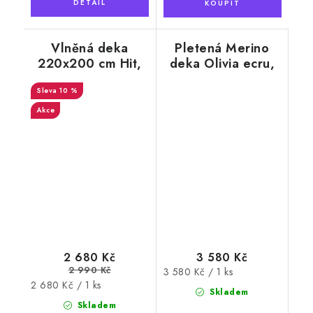
Vlněná deka
Pletená Merino
220x200 cm Hit,
deka Olivia ecru,
motiv zlatá očka
130 x 170 cm
10 %
Akce
2 680 Kč
3 580 Kč
2 990 Kč
Měrná
3 580 Kč / 1 ks
Měrná
2 680 Kč / 1 ks
cena:
Skladem
cena:
Skladem