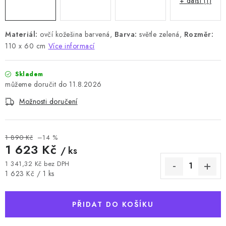
+ další (1)
Materiál:
ovčí kožešina barvená,
Barva:
světle zelená,
Rozměr:
110 x 60 cm
Více informací
Skladem
11.8.2026
Možnosti doručení
1 890 Kč
–14 %
1 623 Kč
/ ks
1 341,32 Kč bez DPH
Měrná cena:
1 623 Kč / 1 ks
PŘIDAT DO KOŠÍKU