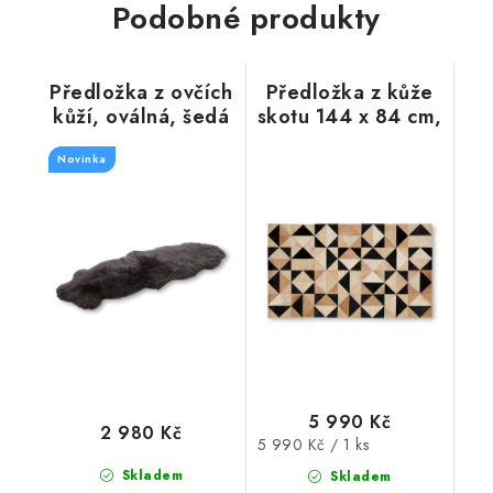
Podobné produkty
Předložka z ovčích
Předložka z kůže
kůží, oválná, šedá
skotu 144 x 84 cm,
200 x 75 cm
triangl
Novinka
5 990 Kč
2 980 Kč
Měrná
5 990 Kč / 1 ks
cena:
Skladem
Skladem