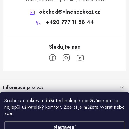
obchod
@
vlnenezbozi.cz
+420 777 11 88 44
Z
á
Informace pro vás
p
a
Doprava a platba
Soubory cookies a další technologie používáme pro co
Vše o nákupu
t
nejlepší uživatelský komfort. Zde si je můžete vybrat nebo
Hodnocení obchodu
í
zde
Kontakty
Přijímáme online platby
Dárky k nákupu
Rady a tipy
Nastavení