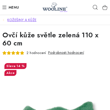
Přejít
Hleda
na
obsah
KOŽEŠINY A KŮŽE
AKCE %
Ovčí kůže světle zelená 110 x
DÁRKOVÉ POUKAZY
60 cm
OBLEČENÍ
Podrobnosti hodnocení
2 hodnocení
OBUV
14 %
DOMOV A SPANÍ
Akce
SAUNA A ZDRAVÍ
ZAHRADA