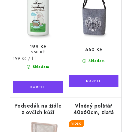
199 Kč
550 Kč
250 Kč
Měrná
199 Kč / 1 l
Skladem
cena:
Skladem
Podsedák na židle
Vlněný polštář
z ovčích kůží
40x60cm, zlatá
hnědý
očka
VIDEO