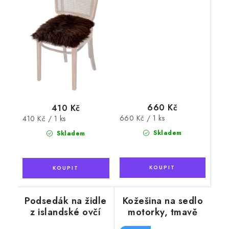
660 Kč
410 Kč
Měrná
660 Kč / 1 ks
Měrná
410 Kč / 1 ks
cena:
cena:
Skladem
Skladem
Podsedák na židle
Kožešina na sedlo
z islandské ovčí
motorky, tmavě
kožešiny, hnědý
hnědá