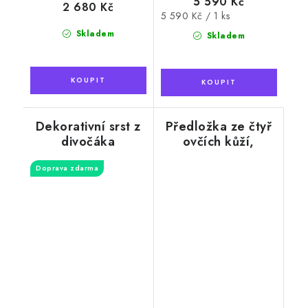
5 590 Kč
2 680 Kč
Měrná
5 590 Kč / 1 ks
cena:
Skladem
Skladem
Dekorativní srst z
Předložka ze čtyř
divočáka
ovčích kůží,
krémově bílá, 190
Doprava zdarma
x 115 cm