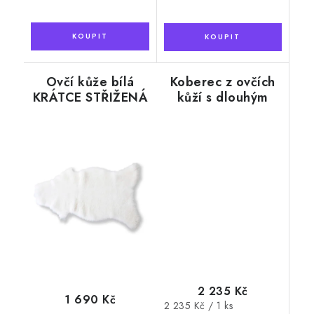
Ovčí kůže bílá
Koberec z ovčích
KRÁTCE STŘIŽENÁ
kůží s dlouhým
95 x 55 cm
vlasem, černý 60 x
160 cm
2 235 Kč
1 690 Kč
Měrná
2 235 Kč / 1 ks