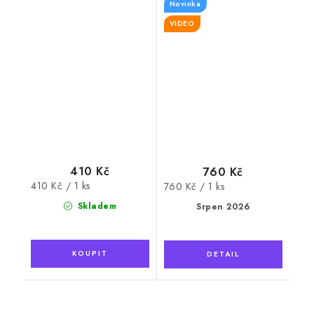
Novinka
VIDEO
410 Kč
760 Kč
Měrná
410 Kč / 1 ks
Měrná
760 Kč / 1 ks
cena:
cena:
Skladem
Srpen 2026