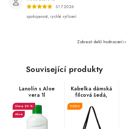
31.7.2026
spokojenost, rychlé vyřízení
Zobrazit další hodnocení
Související produkty
Lanolín s Aloe
Kabelka dámská
vera 1l
filcová šedá,
černobílé srdce
20 %
VIDEO
Akce