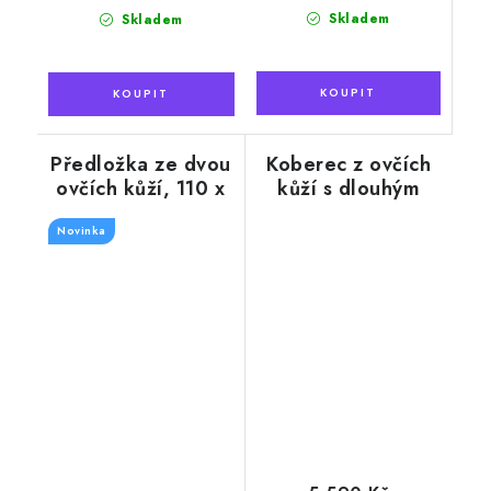
cena:
Skladem
Skladem
Předložka ze dvou
Koberec z ovčích
ovčích kůží, 110 x
kůží s dlouhým
110 cm
vlasem, černý 160
Novinka
x 200 cm