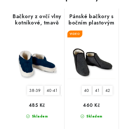
Bačkory z ovčí vlny
Pánské bačkory s
kotníkové, tmavě
bočním plastovým
modré
zipem, černý lem
VIDEO
38-39
40-41
42-43
44-45
40
41
42
485 Kč
460 Kč
Skladem
Skladem