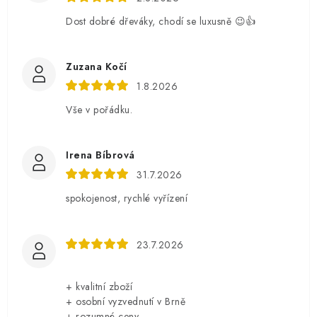
Dost dobré dřeváky, chodí se luxusně 😉👍
Zuzana Kočí
1.8.2026
Vše v pořádku.
Irena Bíbrová
31.7.2026
spokojenost, rychlé vyřízení
23.7.2026
+ kvalitní zboží
+ osobní vyzvednutí v Brně
+ rozumné ceny