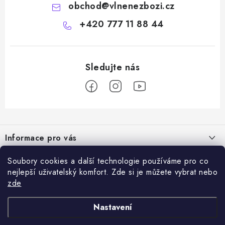
obchod
@
vlnenezbozi.cz
+420 777 11 88 44
Z
á
Informace pro vás
p
a
Doprava a platba
Soubory cookies a další technologie používáme pro co
Vše o nákupu
t
nejlepší uživatelský komfort. Zde si je můžete vybrat nebo
Hodnocení obchodu
í
zde
Kontakty
Přijímáme online platby
Dárky k nákupu
Rady a tipy
Nastavení
Ověřený e-shop
Výměna / vrácení zboží
Certifikáty kvality