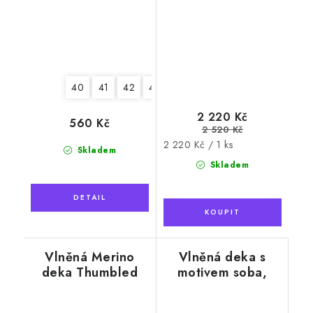
40
41
42
43
44
45
46
2 220 Kč
560 Kč
2 520 Kč
Měrná
2 220 Kč / 1 ks
Skladem
cena:
Skladem
Vlněná Merino
Vlněná deka s
deka Thumbled
motivem soba,
černá
černobílá, 130 x
200 cm