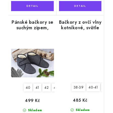
Pánské bačkory se
Bačkory z ovčí vlny
suchým zipem,
kotníkové, světle
černý lem
šedé
38-39
40-41
42-43
40
41
42
44
45
46
485 Kč
499 Kč
Skladem
Skladem