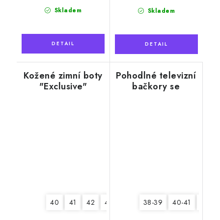
Skladem
Skladem
Kožené zimní boty
Pohodlné televizní
"Exclusive"
bačkory se
sněhovou vločkou
40
41
42
43
44
45
38-39
40-41
42-43