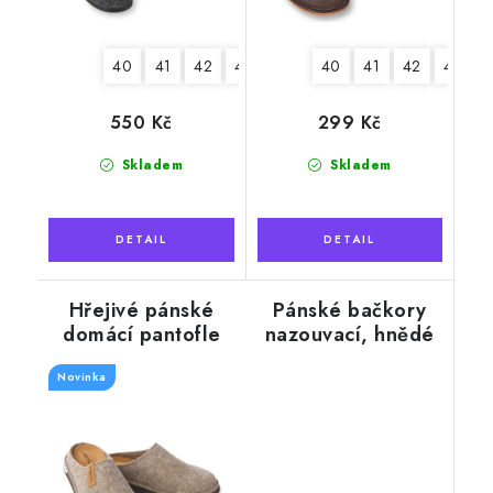
40
41
42
44
40
41
42
43
4
550 Kč
299 Kč
Skladem
Skladem
Hřejivé pánské
Pánské bačkory
domácí pantofle
nazouvací, hnědé
WOOL
káro
Novinka