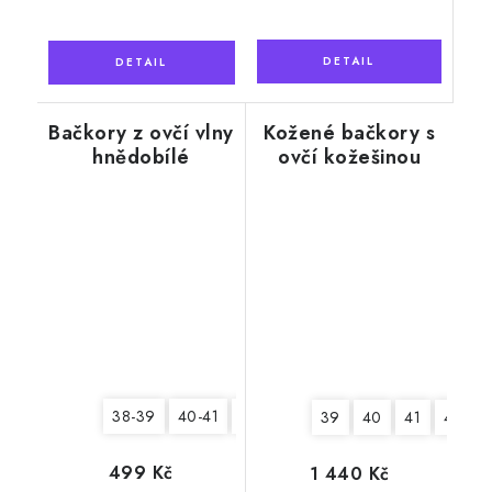
Bačkory z ovčí vlny
Kožené bačkory s
hnědobílé
ovčí kožešinou
Tadeáš, šedé
38-39
40-41
42-43
44-45
39
40
41
42
499 Kč
1 440 Kč