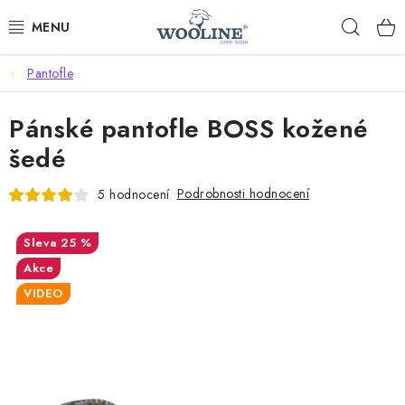
Přejít
Hleda
na
obsah
Pantofle
AKCE %
Pánské pantofle BOSS kožené
DÁRKOVÉ POUKAZY
šedé
OBLEČENÍ
Podrobnosti hodnocení
5 hodnocení
OBUV
25 %
DOMOV A SPANÍ
Akce
VIDEO
SAUNA A ZDRAVÍ
ZAHRADA