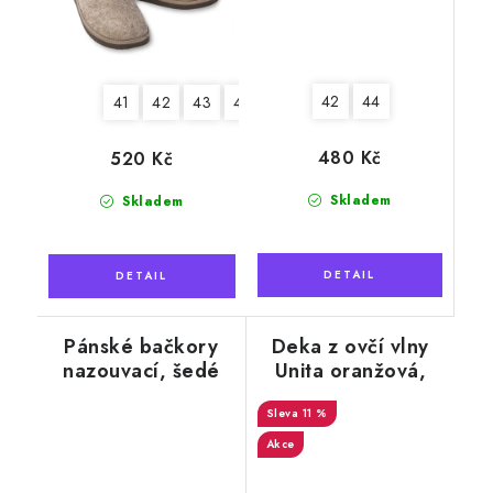
42
44
41
42
43
44
45
46
480 Kč
520 Kč
Skladem
Skladem
Pánské bačkory
Deka z ovčí vlny
nazouvací, šedé
Unita oranžová,
káro
140 x 200 cm
11 %
Akce