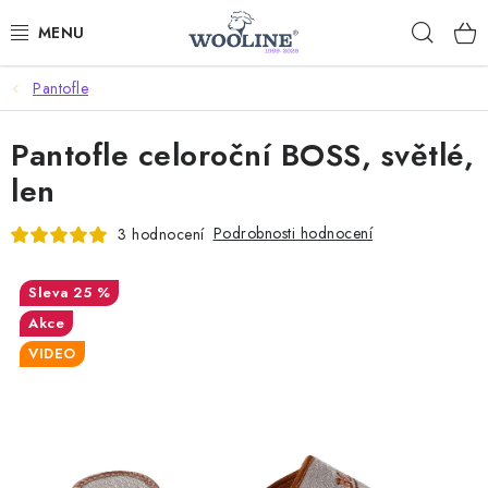
Přejít
Hleda
na
obsah
Pantofle
AKCE %
Pantofle celoroční BOSS, světlé,
DÁRKOVÉ POUKAZY
len
OBLEČENÍ
Podrobnosti hodnocení
3 hodnocení
OBUV
25 %
DOMOV A SPANÍ
Akce
VIDEO
SAUNA A ZDRAVÍ
ZAHRADA