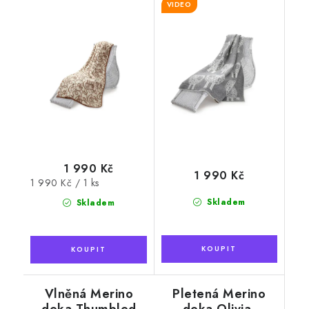
VIDEO
beránka, šedá,
130 x 200 cm
1 990 Kč
1 990 Kč
Měrná
1 990 Kč / 1 ks
cena:
Skladem
Skladem
Vlněná Merino
Pletená Merino