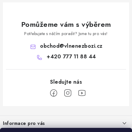
Pomůžeme vám s výběrem
Potřebujete s něčím poradit? Jsme tu pro vás!
obchod
@
vlnenezbozi.cz
+420 777 11 88 44
Z
á
Informace pro vás
p