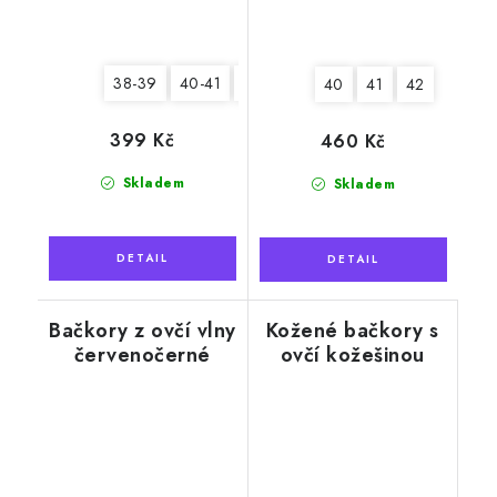
38-39
40-41
42-43
44-45
40
41
42
399 Kč
460 Kč
Skladem
Skladem
Bačkory z ovčí vlny
Kožené bačkory s
červenočerné
ovčí kožešinou
Tadeáš, béžové,
měkká podrážka