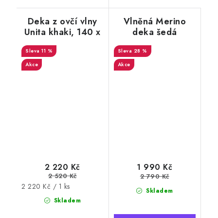
Deka z ovčí vlny
Vlněná Merino
Unita khaki, 140 x
deka šedá
200 cm
140x200 cm,
11 %
australské merino
28 %
Akce
Akce
2 220 Kč
1 990 Kč
2 520 Kč
2 790 Kč
Měrná
2 220 Kč / 1 ks
Skladem
cena:
Skladem