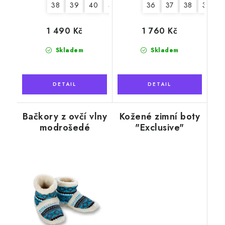
38
39
40
41
42
36
37
38
39
1 490 Kč
1 760 Kč
Skladem
Skladem
Bačkory z ovčí vlny
Kožené zimní boty
modrošedé
"Exclusive"