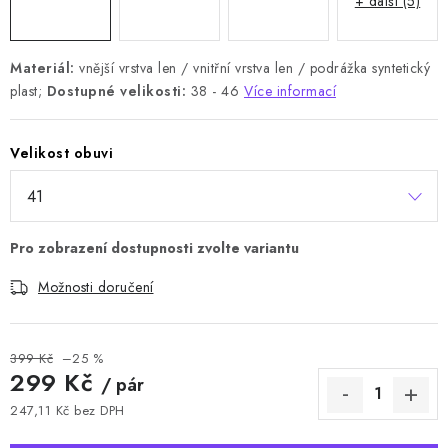
+ další (5)
Materiál:
vnější vrstva len / vnitřní vrstva len / podrážka syntetický
plast;
Dostupné velikosti:
38 - 46
Více informací
Velikost obuvi
Možnosti doručení
399 Kč
–25 %
299 Kč
/ pár
247,11 Kč bez DPH
Měrná cena: