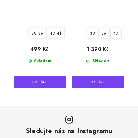
38-39
40-41
42-43
44-45
38
39
40
41
499 Kč
1 390 Kč
Skladem
Skladem
Sledujte nás na Instagramu