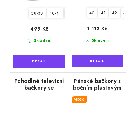
40
41
42
43
4
38-39
40-41
42-43
44-45
1 113 Kč
499 Kč
Skladem
Skladem
Pohodlné televizní
Pánské bačkory s
bačkory se
bočním plastovým
sněhovou vločkou
zipem, černý lem
VIDEO