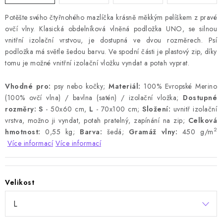
Potěšte svého čtyřnohého mazlíčka krásně měkkým pelíškem z pravé
ovčí vlny. Klasická obdelníková vlněná podložka UNO, se silnou
vnitřní izolační vrstvou, je dostupná ve dvou rozměrech. Psí
podložka má světle šedou barvu. Ve spodní části je plastový zip, díky
tomu je možné vnitřní izolační vložku vyndat a potah vyprat.
Vhodné pro:
psy nebo kočky;
Materiál:
100% Evropské Merino
(100% ovčí vlna) / bavlna (satén) / izolační vložka;
Dostupné
rozměry:
S
- 50x60 cm,
L
- 70x100 cm;
Složení:
uvnitř izolační
vrstva, možno ji vyndat, potah pratelný, zapínání na zip;
Celková
2
hmotnost:
0,55 kg;
Barva:
šedá;
Gramáž vlny:
450 g/m
Více informací
Více informací
Velikost