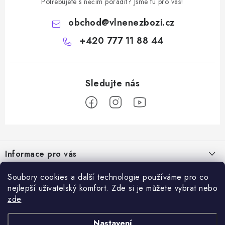
Potřebujete s něčím poradit? Jsme tu pro vás!
obchod
@
vlnenezbozi.cz
+420 777 11 88 44
Z
á
Informace pro vás
p
a
Doprava a platba
Soubory cookies a další technologie používáme pro co
Vše o nákupu
t
nejlepší uživatelský komfort. Zde si je můžete vybrat nebo
Hodnocení obchodu
í
zde
Kontakty
Přijímáme online platby
Dárky k nákupu
Rady a tipy
Nastavení