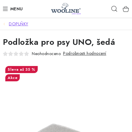
Přejít
Hleda
na
obsah
DOPLŇKY
AKCE %
Podložka pro psy UNO, šedá
DÁRKOVÉ POUKAZY
Podrobnosti hodnocení
Neohodnoceno
OBLEČENÍ
až 35 %
OBUV
Akce
DOMOV A SPANÍ
SAUNA A ZDRAVÍ
ZAHRADA