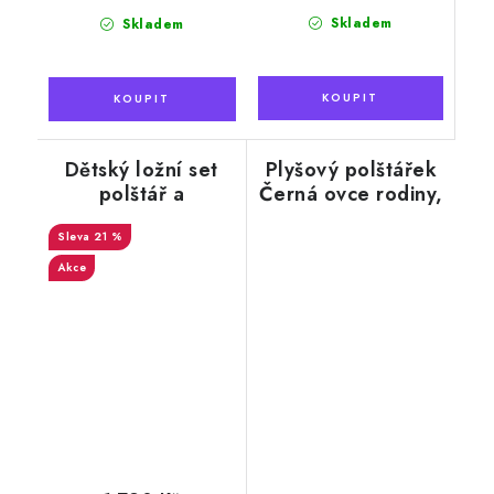
Skladem
Skladem
Dětský ložní set
Plyšový polštářek
polštář a
Černá ovce rodiny,
přikrývka, alpaka
černá, 43 x 35 cm
+ bavlna, růžové
21 %
hvězdy
Akce