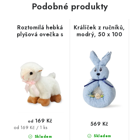
Podobné produkty
Roztomilá hebká
Králíček z ručníků,
plyšová ovečka s
modrý, 50 x 100
růžovou mašlí
cm
169 Kč
od
569 Kč
Měrná
od 169 Kč / 1 ks
cena:
Skladem
Skladem