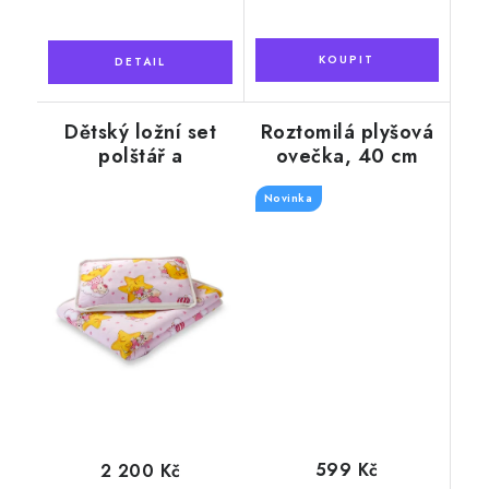
Dětský ložní set
Roztomilá plyšová
polštář a
ovečka, 40 cm
přikrývka, kašmír
+ bavlna, růžové
Novinka
hvězdy
599 Kč
2 200 Kč