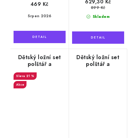
629,30 Kč
469 Kč
899 Kč
Srpen 2026
Skladem
Dětský ložní set
Dětský ložní set
polštář a
polštář a
přikrývka, alpaka
přikrývka, kašmír
+ bavlna, růžové
21 %
+ bavlna, zelený s
hvězdy
tygrem
Akce