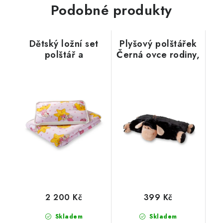
Podobné produkty
Dětský ložní set
Plyšový polštářek
polštář a
Černá ovce rodiny,
přikrývka, kašmír
černá, 43 x 35 cm
+ bavlna, růžové
hvězdy
2 200 Kč
399 Kč
Skladem
Skladem