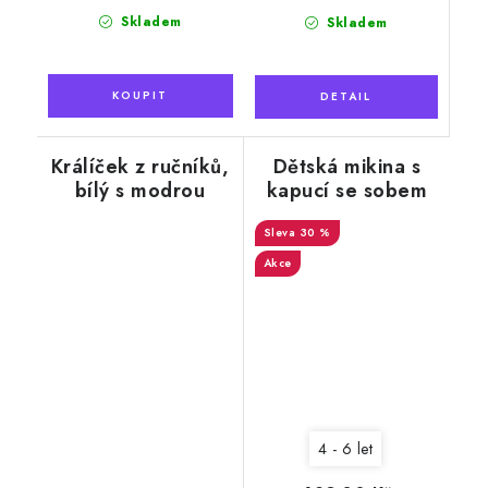
cena:
Skladem
Skladem
Králíček z ručníků,
Dětská mikina s
bílý s modrou
kapucí se sobem
mašlí, 50 x 100 cm
30 %
Akce
4 - 6 let