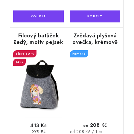
Filcový batůžek
Zvědavá plyšová
šedý, motiv pejsek
ovečka, krémově
bílá
30 %
Novinka
Akce
208 Kč
413 Kč
od
Měrná
590 Kč
od 208 Kč / 1 ks