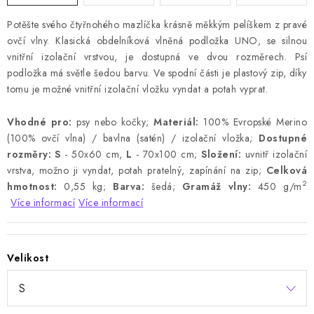
Potěšte svého čtyřnohého mazlíčka krásně měkkým pelíškem z pravé
ovčí vlny. Klasická obdelníková vlněná podložka UNO, se silnou
vnitřní izolační vrstvou, je dostupná ve dvou rozměrech. Psí
podložka má světle šedou barvu. Ve spodní části je plastový zip, díky
tomu je možné vnitřní izolační vložku vyndat a potah vyprat.
Vhodné pro:
psy nebo kočky;
Materiál:
100% Evropské Merino
(100% ovčí vlna) / bavlna (satén) / izolační vložka;
Dostupné
rozměry:
S
- 50x60 cm,
L
- 70x100 cm;
Složení:
uvnitř izolační
vrstva, možno ji vyndat, potah pratelný, zapínání na zip;
Celková
2
hmotnost:
0,55 kg;
Barva:
šedá;
Gramáž vlny:
450 g/m
Více informací
Více informací
Velikost