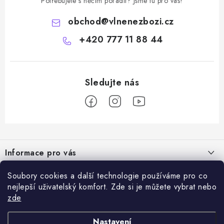
Potřebujete s něčím poradit? Jsme tu pro vás!
obchod
@
vlnenezbozi.cz
+420 777 11 88 44
Z
á
Informace pro vás
p
a
Doprava a platba
Soubory cookies a další technologie používáme pro co
Vše o nákupu
t
nejlepší uživatelský komfort. Zde si je můžete vybrat nebo
Hodnocení obchodu
í
zde
Kontakty
Přijímáme online platby
Dárky k nákupu
Rady a tipy
Nastavení