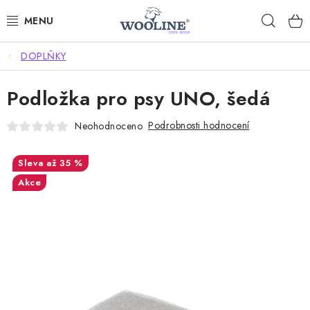
Přejít
Hleda
na
obsah
DOPLŇKY
AKCE %
Podložka pro psy UNO, šedá
DÁRKOVÉ POUKAZY
Podrobnosti hodnocení
Neohodnoceno
OBLEČENÍ
až 35 %
OBUV
Akce
DOMOV A SPANÍ
SAUNA A ZDRAVÍ
ZAHRADA