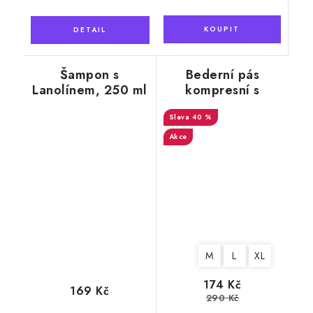
Šampon s
Bederní pás
Lanolínem, 250 ml
kompresní s
výztuží, hladký,
40 %
černý
Akce
M
L
XL
174 Kč
169 Kč
290 Kč