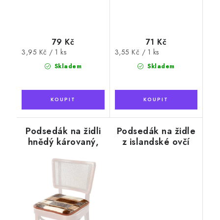
79 Kč
71 Kč
Měrná
Měrná
3,95 Kč / 1 ks
3,55 Kč / 1 ks
cena:
cena:
Skladem
Skladem
Podsedák na židli
Podsedák na židle
hnědý károvaný,
z islandské ovčí
40 x 40 cm
kožešiny, hnědý