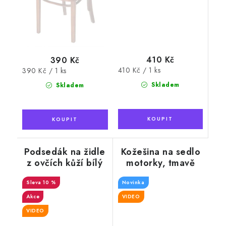
410 Kč
390 Kč
Měrná
410 Kč / 1 ks
Měrná
390 Kč / 1 ks
cena:
cena:
Skladem
Skladem
Podsedák na židle
Kožešina na sedlo
z ovčích kůží bílý
motorky, tmavě
hnědá
10 %
Novinka
Akce
VIDEO
VIDEO