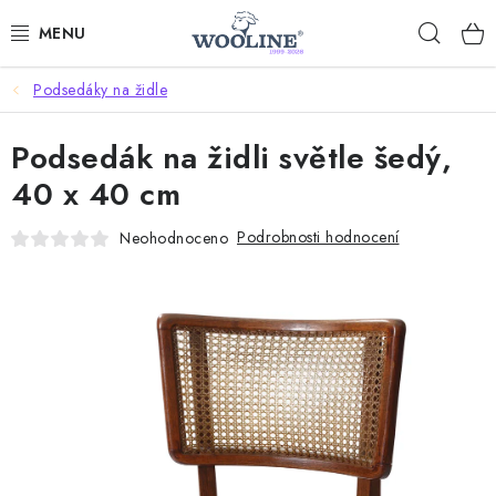
Přejít
Hleda
na
obsah
Podsedáky na židle
AKCE %
Podsedák na židli světle šedý,
DÁRKOVÉ POUKAZY
40 x 40 cm
OBLEČENÍ
Podrobnosti hodnocení
Neohodnoceno
OBUV
DOMOV A SPANÍ
SAUNA A ZDRAVÍ
ZAHRADA