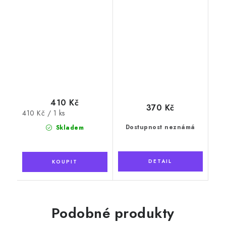
410 Kč
370 Kč
Měrná
410 Kč / 1 ks
cena:
Dostupnost neznámá
Skladem
Podobné produkty