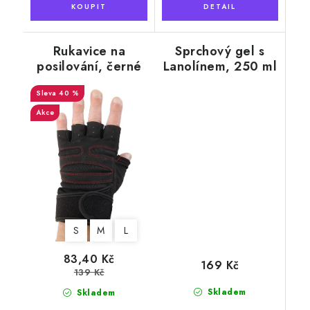
Rukavice na
Sprchový gel s
posilování, černé
Lanolínem, 250 ml
40 %
Akce
S
M
L
83,40 Kč
169 Kč
139 Kč
Skladem
Skladem