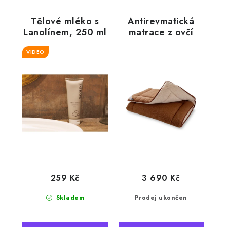
Tělové mléko s
Antirevmatická
Lanolínem, 250 ml
matrace z ovčí
vlny, 90 x 200 cm
VIDEO
259 Kč
3 690 Kč
Skladem
Prodej ukončen