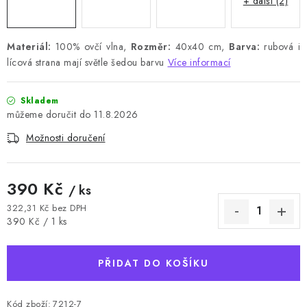
+ další (2)
Materiál:
100% ovčí vlna,
Rozměr:
40x40 cm,
Barva:
rubová i
lícová strana mají světle šedou barvu
Více informací
Skladem
11.8.2026
Možnosti doručení
390 Kč
/ ks
322,31 Kč bez DPH
Měrná cena:
390 Kč / 1 ks
PŘIDAT DO KOŠÍKU
Kód zboží:
7212-7