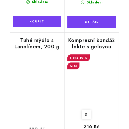
Skladem
Skladem
Tuhé mýdlo s
Kompresní bandáž
Lanolínem, 200 g
lokte s gelovou
výztuží, modrá
40 %
Akce
S
216 Kč