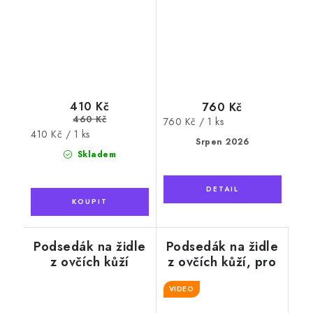
410 Kč
760 Kč
460 Kč
Měrná
760 Kč / 1 ks
Měrná
410 Kč / 1 ks
cena:
Srpen 2026
cena:
Skladem
Podsedák na židle
Podsedák na židle
z ovčích kůží
z ovčích kůží, pro
hnědý
alergiky - krátký
VIDEO
vlas