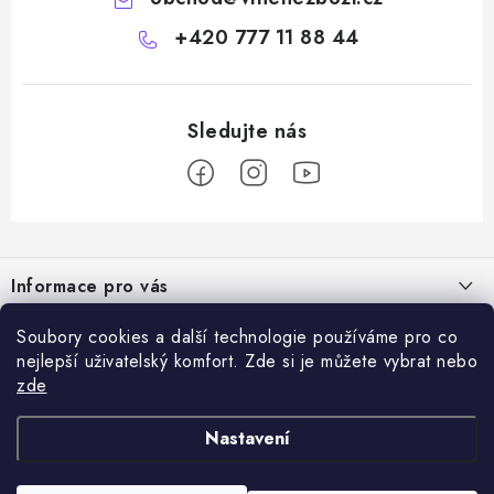
+420 777 11 88 44
Z
á
Informace pro vás
p
a
Doprava a platba
Soubory cookies a další technologie používáme pro co
Vše o nákupu
t
nejlepší uživatelský komfort. Zde si je můžete vybrat nebo
Hodnocení obchodu
í
zde
Kontakty
Přijímáme online platby
Dárky k nákupu
Rady a tipy
Nastavení
Ověřený e-shop
Výměna / vrácení zboží
Certifikáty kvality